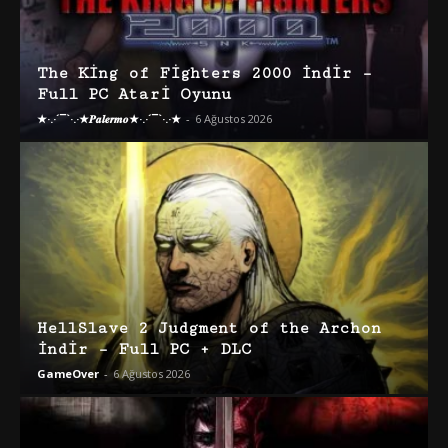
The King of Fighters 2000 İndir –
Full PC Atari Oyunu
★·.·´¯`·.·★𝑷𝒂𝒍𝒆𝒓𝒎𝒐★·.·´¯`·.·★
-
6 Ağustos 2026
HellSlave 2 Judgment of the Archon
İndir – Full PC + DLC
GameOver
-
6 Ağustos 2026