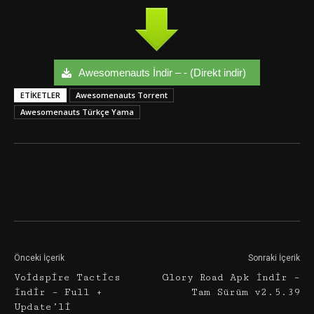
Awesomenauts İndir – - (Direkt indir)
ETIKETLER
Awesomenauts Torrent
Awesomenauts Türkçe Yama
Facebook
Twitter
Google+
Önceki İçerik
Sonraki İçerik
Voidspire Tactics
Glory Road Apk İndir –
İndir – Full +
Tam Sürüm v2.5.39
Update’li