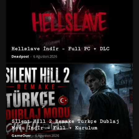
Hellslave İndir – Full PC + DLC
Deadpool
-
6 Ağustos 2026
Silent Hill 2 Remake Türkçe Dublaj
Modu İndir – Full + Kurulum
GameOver
-
6 Ağustos 2026