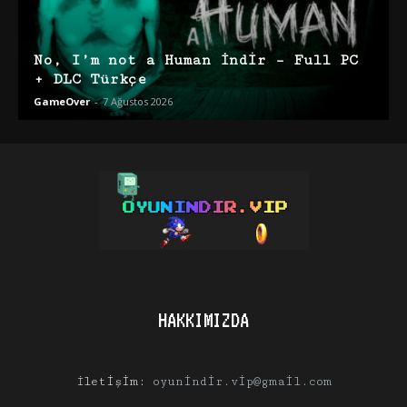
No, I’m not a Human İndir – Full PC
+ DLC Türkçe
GameOver
-
7 Ağustos 2026
HAKKIMIZDA
İletişim:
oyunindir.vip@gmail.com