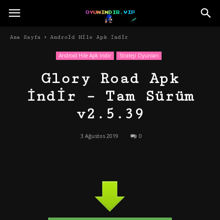
Ana Sayfa
Android Hile Apk İndir
Android Hile Apk İndir
Strateji Oyunları
Glory Road Apk
İndir – Tam Sürüm
v2.5.39
3 Ağustos 2019
0