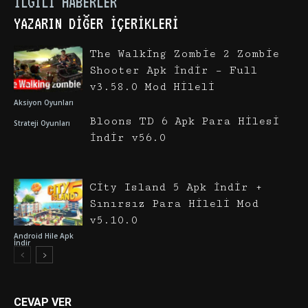
İLGILI HABERLER
YAZARIN DIĞER İÇERIKLERI
The Walking Zombie 2 Zombie
Shooter Apk İndir – Full
v3.58.0 Mod Hileli
Aksiyon Oyunları
Bloons TD 6 Apk Para Hilesi
Strateji Oyunları
İndir v56.0
City Island 5 Apk İndir +
Sınırsız Para Hileli Mod
v5.10.0
Android Hile Apk
İndir
CEVAP VER