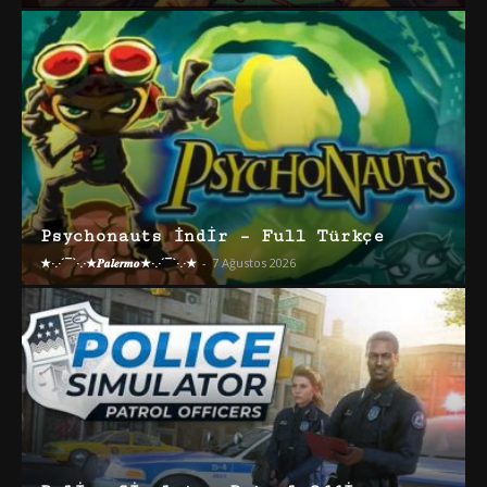
Psychonauts İndir – Full Türkçe
★·.·´¯`·.·★𝑷𝒂𝒍𝒆𝒓𝒎𝒐★·.·´¯`·.·★
-
7 Ağustos 2026