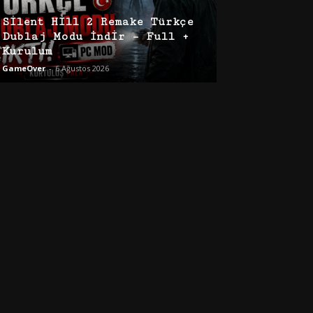
Silent Hill 2 Remake Türkçe
Dublaj Modu İndir – Full +
Kurulum
GameOver
-
6 Ağustos 2026