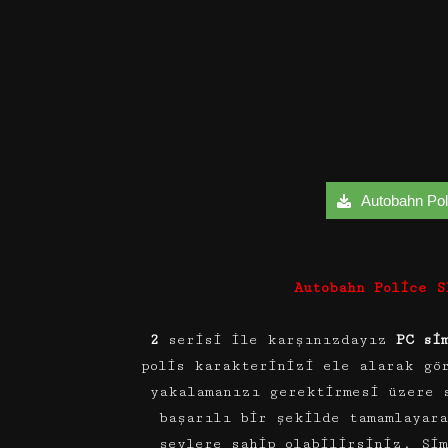
Autobahn Poli
Autobahn Police S
2
serisi ile karşınızdayız
PC si
polis karakterinizi ele alarak gö
yakalamanızı gerektirmesi üzere 
başarılı bir şekilde tamamlayar
şeylere sahip olabilirsiniz. Şi