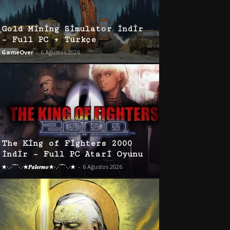
Gold Mining Simulator İndir
– Full PC + Türkçe
GameOver
-
6 Ağustos 2026
The King of Fighters 2000
İndir – Full PC Atari Oyunu
★·.·´¯`·.·★𝑷𝒂𝒍𝒆𝒓𝒎𝒐★·.·´¯`·.·★
-
6 Ağustos 2026