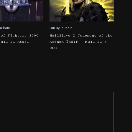
ı İndir
Full Oyun İndir
 of Fighters 2000
HellSlave 2 Judgment of the
Full PC Atari
Archon İndir – Full PC +
DLC