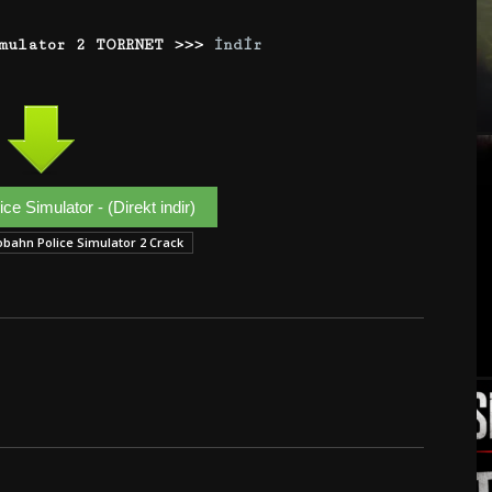
imulator 2 TORRNET >>>
İndir
ce Simulator - (Direkt indir)
obahn Police Simulator 2 Crack
Google+
Email