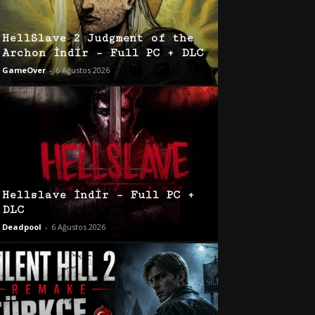
HellSlave 2 Judgment of the
Archon İndir – Full PC + DLC
GameOver
-
6 Ağustos 2026
Hellslave İndir – Full PC +
DLC
Deadpool
-
6 Ağustos 2026