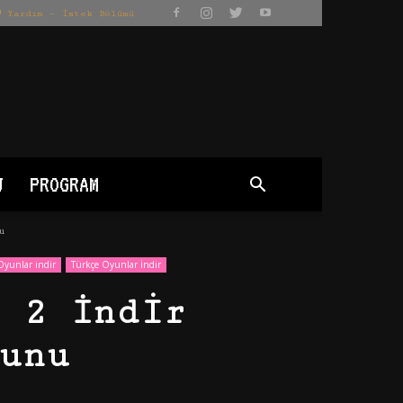
Yardım – İstek Bölümü
J
PROGRAM
u
Oyunlar indir
Türkçe Oyunlar İndir
 2 İndir
unu