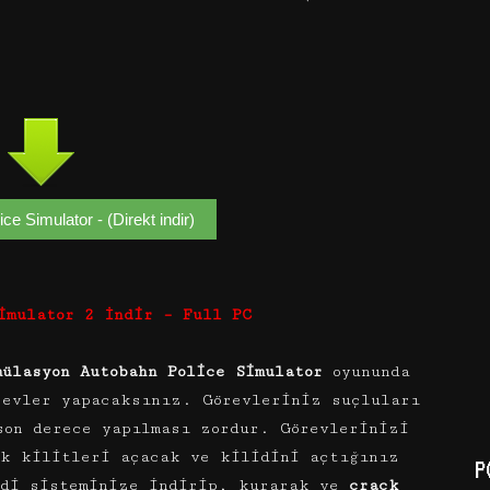
ce Simulator - (Direkt indir)
imulator 2 İndir – Full PC
mülasyon Autobahn Police Simulator
oyununda
revler yapacaksınız. Görevleriniz suçluları
son derece yapılması zordur. Görevlerinizi
ak kilitleri açacak ve kilidini açtığınız
P
mdi sisteminize indirip, kurarak ve
crack