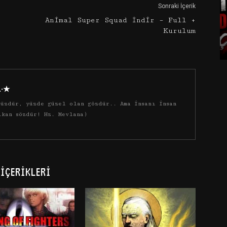
Sonraki İçerik
Animal Super Squad İndir – Full +
Kurulum
·.·★
üzdür, yüzde güzel olan gözdür.. Ama insanı insan
ıkan sözdür! Hz. Mevlana)
İÇERIKLERI