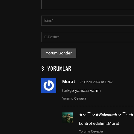
3 YORUMLAR
Murat
22 Ocak 2024 at 11:42
türkçe yaması varmı
Yorumu Cevapla
★·.·´¯`·.·★𝑷𝒂𝒍𝒆𝒓𝒎𝒐★·.·´¯`·.·★
kontrol edelim..Murat
Yorumu Cevapla