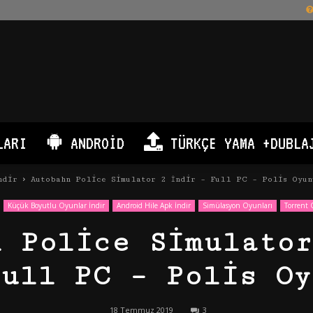
LARI
ANDROID
TÜRKÇE YAMA +DUBLA
ndir
Autobahn Police Simulator 2 İndir – Full PC – Polis Oyun
Küçük Boyutlu Oyunlar İndir
Android Hile Apk İndir
Simülasyon Oyunları
Torrent 
n Police Simulator
Full PC – Polis Oy
18 Temmuz 2019
3