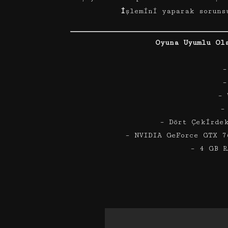
i
şlemini yaparak soruns
Oyuna Uyumlu Ol
–
–
– 
–
– Dört Çekirde
– NVIDIA GeForce GTX 7
– 4 GB R