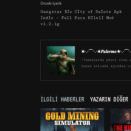
Önceki İçerik
Gangstar Rio City of Saints Apk
İndir – Full Para Hileli Mod
v1.2.1g
★·.·´¯`·.·★𝑷𝒂𝒍𝒆𝒓𝒎𝒐★·.·´¯`
(İnsanlarda güzel olan y
yapan aslında ağızdan ç
İLGILI HABERLER
YAZARIN DIĞER 