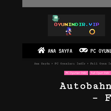
Oyun
İndir
Vip
–
Program
İndir
Full
ANA SAYFA
PC OYUN
PC
Ve
Android
Ana Sayfa
PC Oyunları İndir
Full Oyun İ
Apk
PC Oyunları İndir
Full Oyun İndir
Autobah
– 