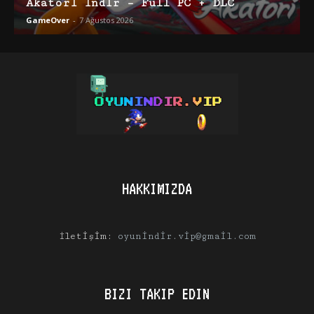
Akatori İndir – Full PC + DLC
GameOver
-
7 Ağustos 2026
HAKKIMIZDA
İletişim:
oyunindir.vip@gmail.com
BIZI TAKIP EDIN