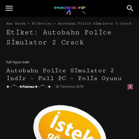
Ana Sayfa
Etiketler
Autobahn Police Simulator 2 Crack
Etiket: Autobahn Police
Simulator 2 Crack
Full Oyun İndir
Autobahn Police Simulator 2
İndir – Full PC – Polis Oyunu
★·.·´¯`·.·★𝑷𝒂𝒍𝒆𝒓𝒎𝒐★·.·´¯`·.·★
-
18 Temmuz 2019
3