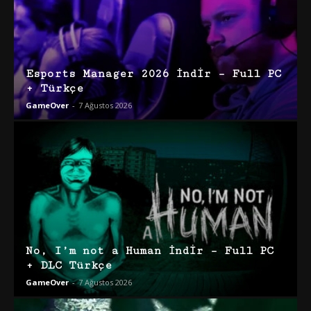
Esports Manager 2026 İndir – Full PC
+ Türkçe
GameOver
-
7 Ağustos 2026
No, I’m not a Human İndir – Full PC
+ DLC Türkçe
GameOver
-
7 Ağustos 2026