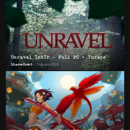
Unravel İndir – Full PC + Türkçe
1GameOver1
-
7 Ağustos 2026