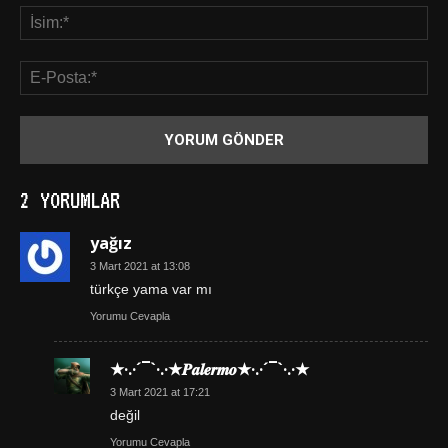
2 YORUMLAR
yağız
3 Mart 2021 at 13:08
türkçe yama var mı
Yorumu Cevapla
★·.·´¯`·.·★𝑷𝒂𝒍𝒆𝒓𝒎𝒐★·.·´¯`·.·★
3 Mart 2021 at 17:21
değil
Yorumu Cevapla