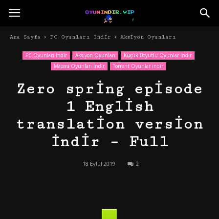
Ana Sayfa
PC Oyunları İndir
Aksiyon Oyunları
PC Oyunları İndir
Aksiyon Oyunları
Küçük Boyutlu Oyunlar İndir
Macera Oyunları İndir
Torrent Oyunlar indir
Zero spring episode
1 English
translation version
İndir – Full
18 Eylül 2019
2