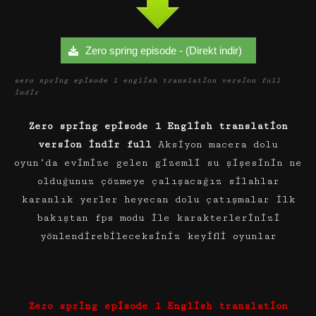
Zero spring episode - (Direkt indir)
zero spring episode 1 english translation version full
indir
Zero spring episode 1 English translation
version indir full
Aksiyon macera dolu
oyun’da evimize gelen gizemli su şişesinin ne
olduğunuz çözmeye çalışacağız silahlar
karanlık yerler heyecan dolu çatışmalar ilk
bakıştan fps modu ile karakterlerinizi
yönlendirebileceksiniz keyifli oyunlar
Zero spring episode 1 English translation