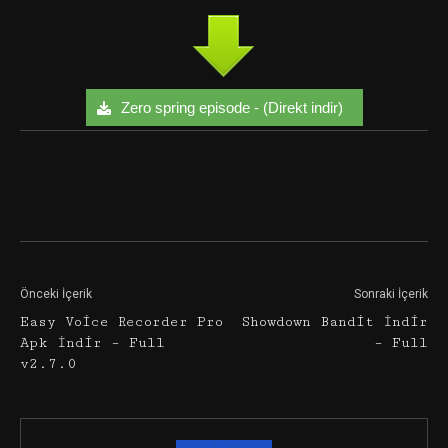
Zero spring episode - (Direkt indir)
Facebook
Twitter
Google+
Önceki İçerik
Sonraki İçerik
Easy Voice Recorder Pro
Showdown Bandit İndir
Apk İndir – Full
– Full
v2.7.0