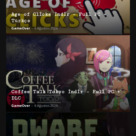
Age of Clicks İndir – Full PC +
Türkçe
GameOver
-
6 Ağustos 2026
Coffee Talk Tokyo İndir – Full PC +
DLC
GameOver
-
6 Ağustos 2026