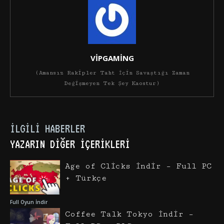
VİPGAMİNG
(Amansız Rakipler Taht İçin Savaştığı Zaman
Değişmeyen Tek Şey Kaostur)
İLGILI HABERLER
YAZARIN DIĞER İÇERIKLERI
Age of Clicks İndir – Full PC
+ Türkçe
Full Oyun İndir
Coffee Talk Tokyo İndir –