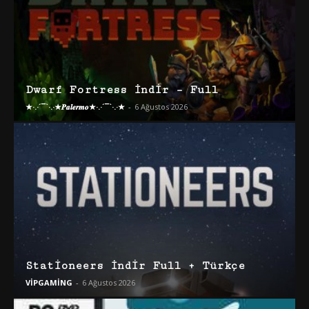
Dwarf Fortress İndir – Full
★·.·´¯`·.·★𝑷𝒂𝒍𝒆𝒓𝒎𝒐★·.·´¯`·.·★
-
6 Ağustos 2026
Stationeers İndir Full + Türkçe
VİPGAMİNG
-
6 Ağustos 2026