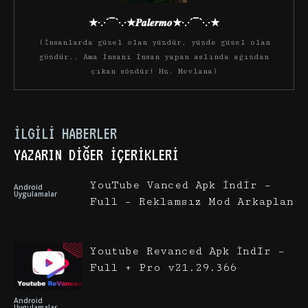
★·.·´¯`·.·★𝑷𝒂𝒍𝒆𝒓𝒎𝒐★·.·´¯`·.·★
(İnsanlarda güzel olan yüzdür, yüzde güzel olan
gözdür.. Ama insanı insan yapan aslında ağızdan
çıkan sözdür! Hz. Mevlana)
İLGILI HABERLER
YAZARIN DIĞER İÇERIKLERI
YouTube Vanced Apk İndir –
Android
Uygulamalar
Full – Reklamsız Mod Arkaplan
Youtube Revanced Apk İndir –
Full + Pro v21.29.366
Android
Uygulamalar