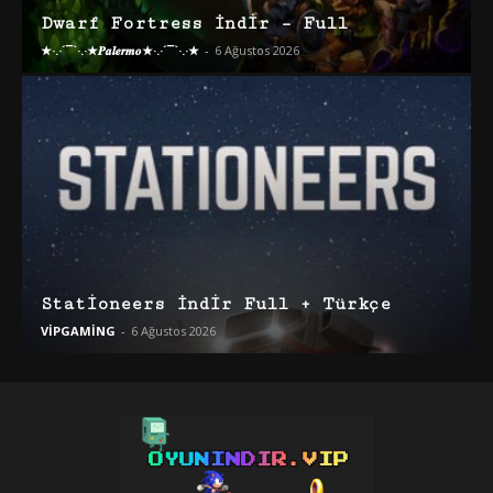
Dwarf Fortress İndir – Full
★·.·´¯`·.·★𝑷𝒂𝒍𝒆𝒓𝒎𝒐★·.·´¯`·.·★
-
6 Ağustos 2026
Stationeers İndir Full + Türkçe
VİPGAMİNG
-
6 Ağustos 2026