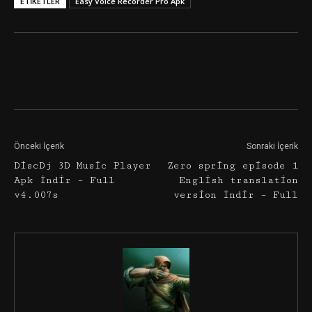
ETIKETLER
Easy Voice Recorder Pro Apk
Facebook
Twitter
Google+
Önceki İçerik
Sonraki İçerik
DiscDj 3D Music Player
Zero spring episode 1
Apk İndir – Full
English translation
v4.007s
version İndir – Full