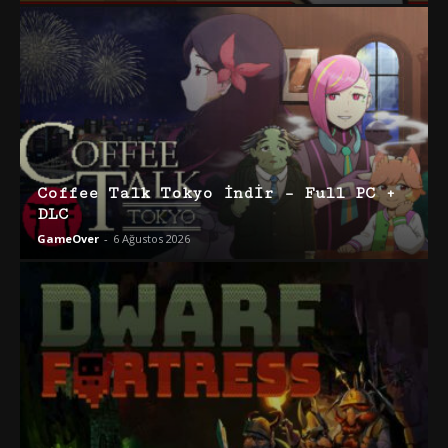
Coffee Talk Tokyo İndir – Full PC +
DLC
GameOver
-
6 Ağustos 2026