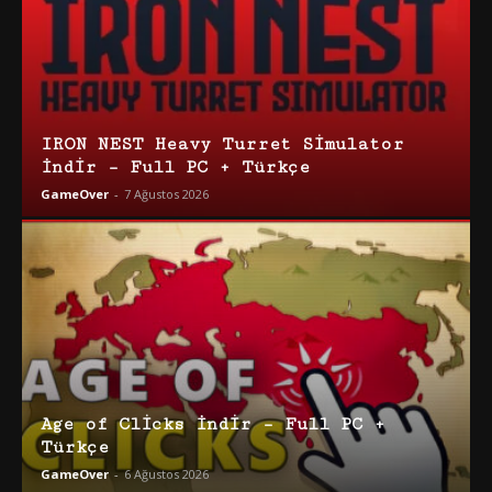
IRON NEST Heavy Turret Simulator
İndir – Full PC + Türkçe
GameOver
-
7 Ağustos 2026
Age of Clicks İndir – Full PC +
Türkçe
GameOver
-
6 Ağustos 2026