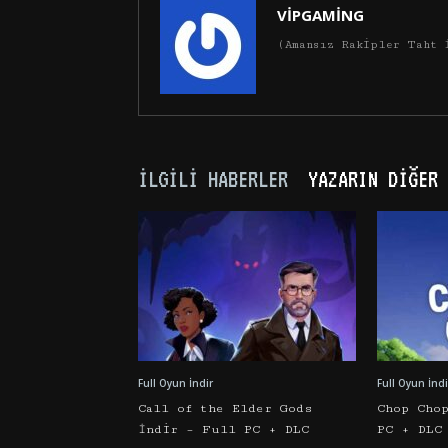
VİPGAMİNG
(Amansız Rakipler Taht 
İLGILI HABERLER
YAZARIN DIĞER 
Full Oyun İndir
Full Oyun İndi
Call of the Elder Gods
Chop Cho
İndir – Full PC + DLC
PC + DLC