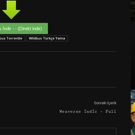
İndir - - (Direkt indir)
bus Torrentle
Wildbus Türkçe Yama
Google+
Email
Sonraki İçerik
Weaverse İndir – Full