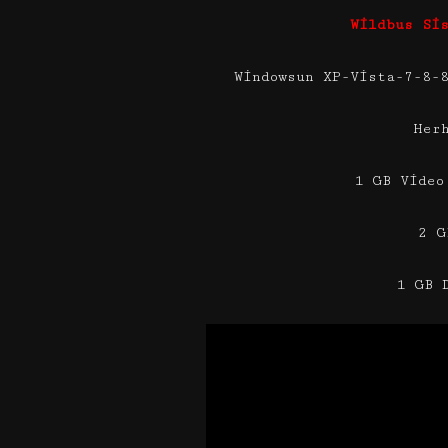
Wildbus Si
Windowsun XP-Vista-7-8-
Her
1 GB Video
2 G
1 GB 