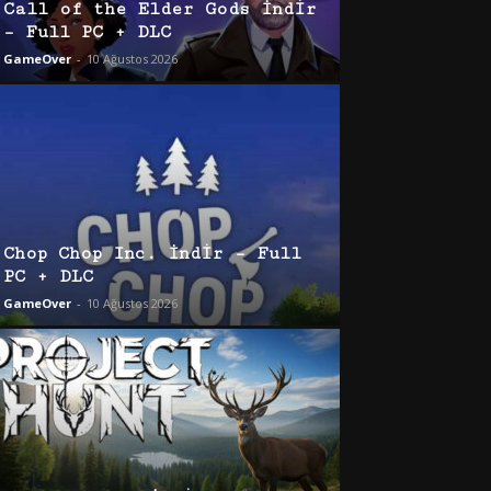
Call of the Elder Gods İndir
– Full PC + DLC
GameOver
-
10 Ağustos 2026
Chop Chop Inc. İndir – Full
PC + DLC
GameOver
-
10 Ağustos 2026