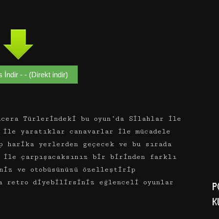
İndir - - (Direkt indir)
cera Türlerindeki bu oyun’da Silahlar ile
 ile yaratıklar canavarlar ile mücadele
p harika yerlerden geçecek ve bu sırada
 ile çarpışacaksınız bir birinden farklı
niz ve otobüsünüzü özelleştirip
a retro diyebilirsiniz eğlenceli oyunlar
P
K