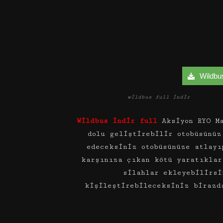
Wildbus 
wildbus full indir
Wildbus indir full
Aksiyon RYO Ma
dolu geliştirebilir otobüsünüz
edeceksiniz otobüsünüze atlayı
karşınıza çıkan kötü yaratıklar
silahlar ekleyebilirsi
kişileştirebileceksiniz birazd