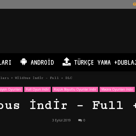
LARI
ANDROID
TÜRKÇE YAMA +DUBLA
nları
Wildbus İndir – Full + DLC
siyon Oyunları
Full Oyun İndir
Küçük Boyutlu Oyunlar İndir
Macera Oyunları İndir
bus İndir – Full 
3 Eylül 2019
0