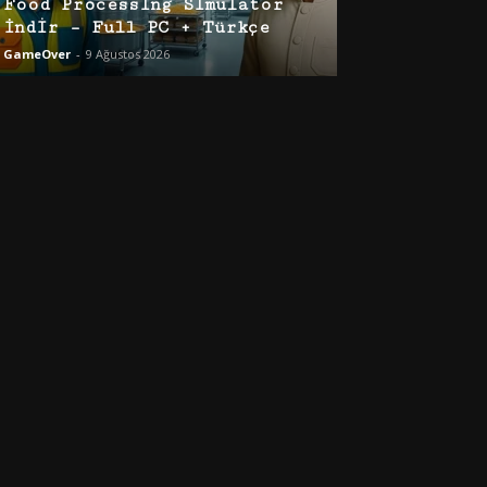
Food Processing Simulator
İndir – Full PC + Türkçe
GameOver
-
9 Ağustos 2026