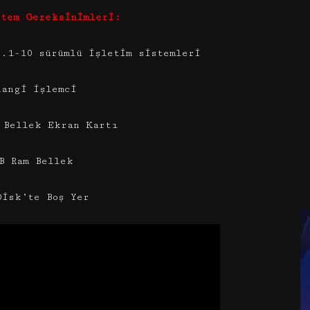
stem Gereksinimleri:
8.1-10 sürümlü işletim sistemleri
hangi işlemci
 Bellek Ekran Kartı
B Ram Bellek
Disk’te Boş Yer