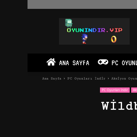
Oyun
İndir
Vip
–
Program
İndir
Full
ANA SAYFA
PC OYUN
PC
Ve
Android
Ana Sayfa
PC Oyunları İndir
Aksiyon Oyu
Apk
PC Oyunları İndir
Ak
Wild