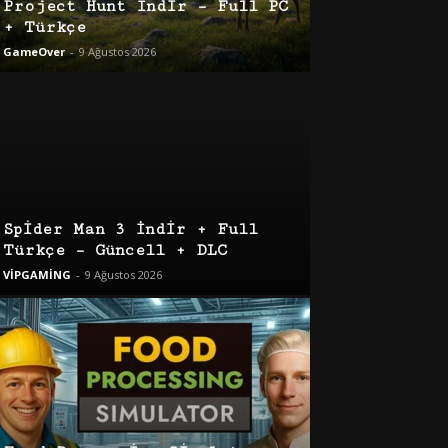
Project Hunt İndir – Full PC
+ Türkçe
GameOver
-
9 Ağustos 2026
Spider Man 3 İndir + Full
Türkçe – Güncell + DLC
VİPGAMİNG
-
9 Ağustos 2026