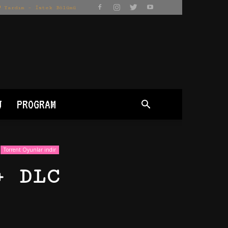
Yardım – İstek Bölümü
J
PROGRAM
Torrent Oyunlar indir
+ DLC