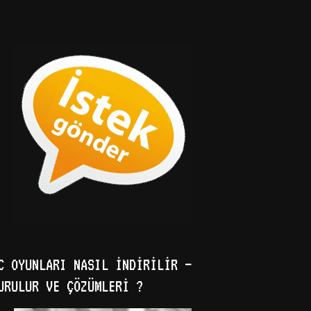
C OYUNLARI NASIL İNDIRILIR –
URULUR VE ÇÖZÜMLERI ?