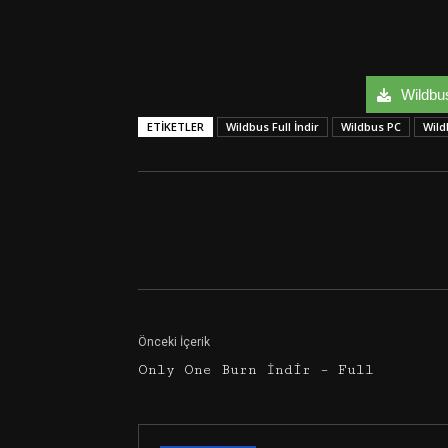
Wildbus 
ETIKETLER
Wildbus Full İndir
Wildbus PC
Wild
Facebook
Twitter
Önceki İçerik
Only One Burn İndir – Full