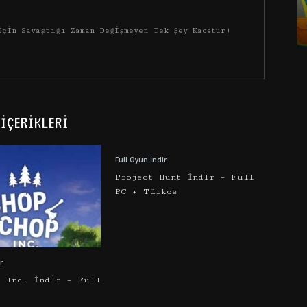
İçin Savaştığı Zaman Değişmeyen Tek Şey Kaostur)
İÇERIKLERI
Full Oyun İndir
Project Hunt İndir – Full
PC + Türkçe
r
p Inc. İndir – Full