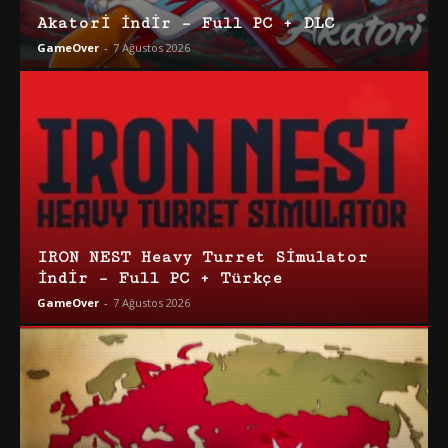
Akatori İndir – Full PC + DLC
GameOver
-
7 Ağustos 2026
IRON NEST Heavy Turret Simulator
İndir – Full PC + Türkçe
GameOver
-
7 Ağustos 2026