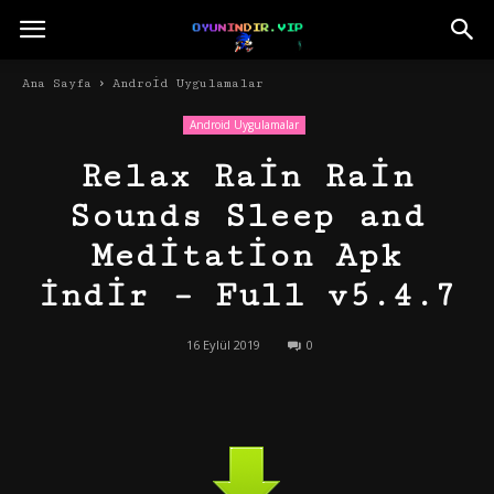
Ana Sayfa
Android Uygulamalar
Android Uygulamalar
Relax Rain Rain
Sounds Sleep and
Meditation Apk
İndir – Full v5.4.7
16 Eylül 2019
0