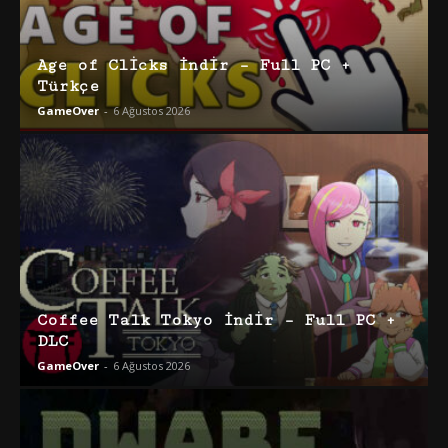
Age of Clicks İndir – Full PC +
Türkçe
GameOver
-
6 Ağustos 2026
Coffee Talk Tokyo İndir – Full PC +
DLC
GameOver
-
6 Ağustos 2026