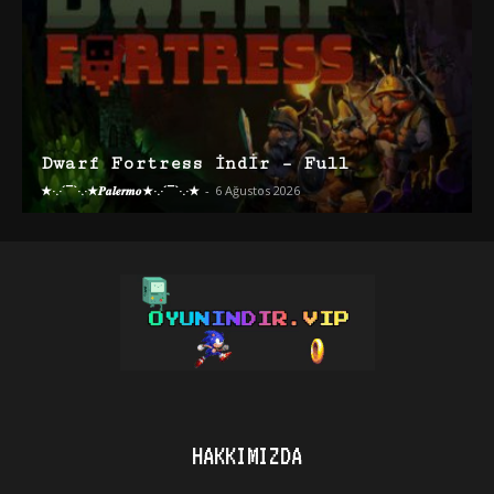
Dwarf Fortress İndir – Full
★·.·´¯`·.·★𝑷𝒂𝒍𝒆𝒓𝒎𝒐★·.·´¯`·.·★
-
6 Ağustos 2026
HAKKIMIZDA