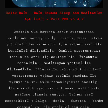
Relax Rain – Rain Sounds Sleep and Meditation
Apk İndir – Full PRO v5.4.7
Android Gün boyunca şehir curcunasını
içerisinde zorlayıcı iş, trafik, hava, stres
yoğunluğundan arınmanız için yağmur sesi ile
kendinizi dinlendirin. Günlük programınızı
kendinize özel kişiselleştirin.
Ruhunuzu,
bedeninizi, meditasyon yöntemi ile
dinlendirin.
Dilerseniz uykusuzluk problemi
yaşıyorsanız yağmur sesinin yardımı ile
uykuya dalın. Uyku zamanlayıcısı özelliği
ile otomatik ayarlama kullanımı aktif hale
getirme olanağı sunuyor. Yağmur sesi
seçenekleri ; Dalga – deniz – fırtına – bambu
çeşmesi vb. dinlendirici seslerini