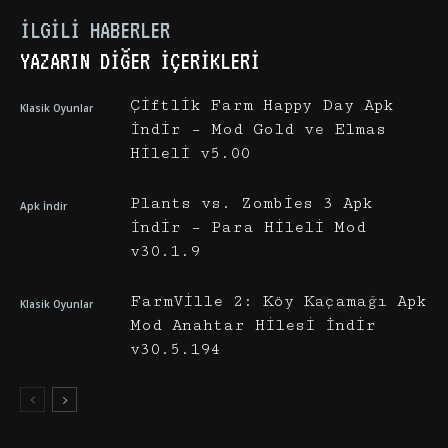
İLGILI HABERLER
YAZARIN DIĞER İÇERIKLERI
Çiftlik Farm Happy Day Apk
Klasik Oyunlar
İndir – Mod Gold ve Elmas
Hileli v5.00
Plants vs. Zombies 3 Apk
Apk İndir
İndir – Para Hileli Mod
v30.1.9
FarmVille 2: Köy Kaçamağı Apk
Klasik Oyunlar
Mod Anahtar Hilesi İndir
v30.5.194