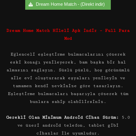
Dream Home Match - (Direkt indir)
Dream Home Match
Hileli
Apk İndir – Full Para
Mod
Eğlenceli eşleştirme bulmacalarını çözerek
eski konağı yenileyerek, bam başka bir hal
almasını sağlayın. Süslü püslü, hoş görünümlü
aile evi oluşturarak eşyaları yenileyin ve
tamamen kendi zevkinize göre tasarlayın.
Eşleştirme bulmacaları başarıyla çözerek tüm
bunlara sahip olabilirsiniz.
Gerekli Olan Minimum Android Cihaz Sürüm:
5.0
ve üzeri android telefon, tablet gibi
cihazlar ile uyumludur.