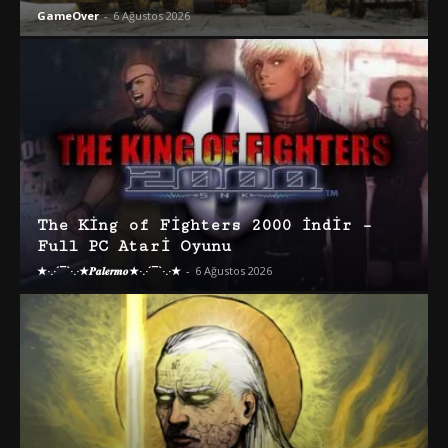
GameOver
-
6 Ağustos 2026
The King of Fighters 2000 İndir –
Full PC Atari Oyunu
★·.·´¯`·.·★𝑷𝒂𝒍𝒆𝒓𝒎𝒐★·.·´¯`·.·★
-
6 Ağustos 2026