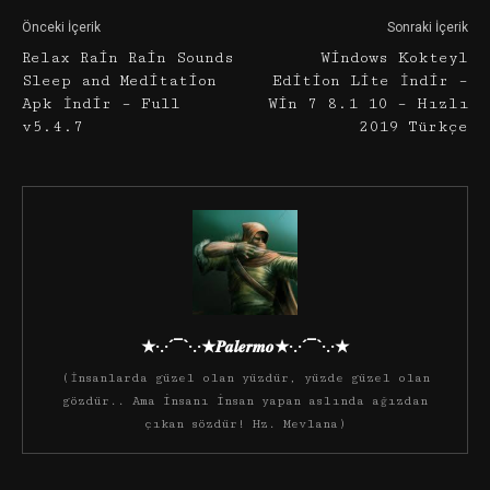
Önceki İçerik
Sonraki İçerik
Relax Rain Rain Sounds
Windows Kokteyl
Sleep and Meditation
Edition Lite İndir –
Apk İndir – Full
Win 7 8.1 10 – Hızlı
v5.4.7
2019 Türkçe
★·.·´¯`·.·★𝑷𝒂𝒍𝒆𝒓𝒎𝒐★·.·´¯`·.·★
(İnsanlarda güzel olan yüzdür, yüzde güzel olan
gözdür.. Ama insanı insan yapan aslında ağızdan
çıkan sözdür! Hz. Mevlana)