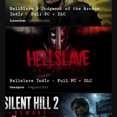
HellSlave 2 Judgment of the Archon
İndir – Full PC + DLC
GameOver
-
6 Ağustos 2026
Hellslave İndir – Full PC + DLC
Deadpool
-
6 Ağustos 2026