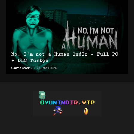
No, I’m not a Human İndir – Full PC
+ DLC Türkçe
GameOver
-
7 Ağustos 2026