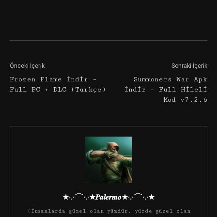
Facebook
Twitter
Google+
Önceki İçerik
Sonraki İçerik
Frozen Flame İndir –
Summoners War Apk
Full PC + DLC (Türkçe)
İndir – Full Hileli
Mod v7.2.6
★·.·´¯`·.·★𝑷𝒂𝒍𝒆𝒓𝒎𝒐★·.·´¯`·.·★
(İnsanlarda güzel olan yüzdür, yüzde güzel olan