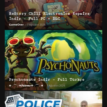
ReStory Chill Electronics Repairs
İndir – Full PC + DLC
GameOver
-
7 Ağustos 2026
Psychonauts İndir – Full Türkçe
★·.·´¯`·.·★𝑷𝒂𝒍𝒆𝒓𝒎𝒐★·.·´¯`·.·★
-
7 Ağustos 2026