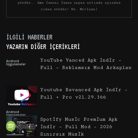
gözdür.. Ama insanı insan yapan aslında ağızdan
çıkan sözdür! Hz. Mevlana)
İLGILI HABERLER
YAZARIN DIĞER İÇERIKLERI
YouTube Vanced Apk İndir –
Android
Uygulamalar
Full – Reklamsız Mod Arkaplan
Youtube Revanced Apk İndir –
Full + Pro v21.29.366
Android
Uygulamalar
Spotify Music Premium Apk
İndir – Full Mod – 2026
Sınırsız Müzik