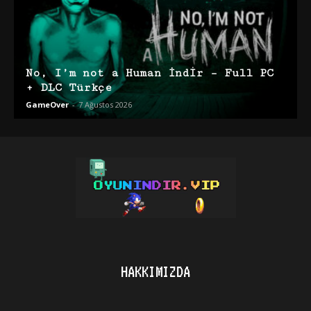
No, I’m not a Human İndir – Full PC
+ DLC Türkçe
GameOver
-
7 Ağustos 2026
HAKKIMIZDA