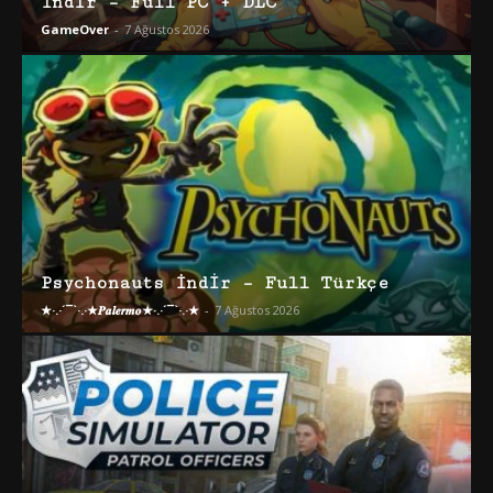
İndir – Full PC + DLC
GameOver
-
7 Ağustos 2026
Psychonauts İndir – Full Türkçe
★·.·´¯`·.·★𝑷𝒂𝒍𝒆𝒓𝒎𝒐★·.·´¯`·.·★
-
7 Ağustos 2026