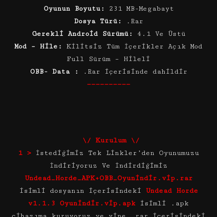
Oyunun Boyutu:
231 MB-Megabayt
Dosya Türü:
.Rar
Gerekli Android Sürümü:
4.1 Ve Üstü
Mod – Hile:
Kilitsiz Tüm İçerikler Açık Mod
Full Sürüm – Hileli
OBB- Data :
.Rar içerisinde dahildir
——————————
\/ Kurulum \/
1 >
İstediğimiz Tek Linkler’den Oyunumuzu
İndiriyoruz Ve İndirdiğimiz
Undead_Horde_APK+OBB_Oyunindir.vip.rar
isimli dosyanın içerisindeki
Undead Horde
v1.1.3 Oyunindir.vip.apk
isimli .apk
cihazıma kuruyoruz ve yine .rar içerisindeki