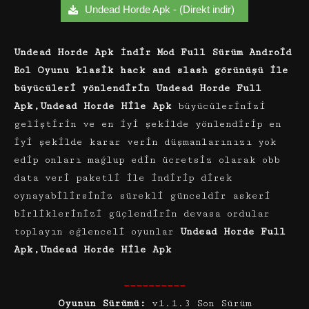
Undead Horde Apk - (Direkt indir)
Undead Horde Apk İndir Mod Full Sürüm Android
Rol Oyunu klasik hack and slash görünüşü ile
büyücüleri yönlendirin Undead Horde Full
Apk,Undead Horde Hile Apk
büyücülerinizi
geliştirin ve en iyi şekilde yönlendirip en
iyi şekilde karar verin düşmanlarınızı yok
edip onları mağlup edin ücretsiz olarak obb
data veri paketli ile indirip direk
oynayabilirsiniz sürekli günceldir askeri
birliklerinizi güçlendirin devasa ordular
toplayın eğlenceli oyunlar
Undead Horde Full
Apk,Undead Horde Hile Apk
——————————
Oyunun Sürümü:
v1.1.3 Son Sürüm