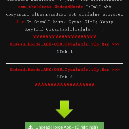
com.the10tons.UndeadHorde
isimli obb
dosyasını cihazımızdaki obb dizinine atıyoruz
2 >
En Önemli Adım. Oyuna Giriş Yapıp
Keyfini Çıkartabilirsiniz..: )
∨∨∨∨∨∨∨∨∨∨∨∨∨∨∨∨∨∨∨∨
Undead_Horde_APK+OBB_Oyunindir.vip.Rar >>>
Link 1
Undead_Horde_APK+OBB_Oyunindir.vip.Rar >>>
Link 2
∧∧∧∧∧∧∧∧∧∧∧∧∧∧∧∧∧∧∧
Undead Horde Apk - (Direkt indir)