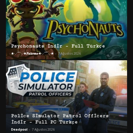
Psychonauts İndir – Full Türkçe
★·.·´¯`·.·★𝑷𝒂𝒍𝒆𝒓𝒎𝒐★·.·´¯`·.·★
-
7 Ağustos 2026
Police Simulator Patrol Officers
İndir – Full PC Türkçe
Deadpool
-
7 Ağustos 2026