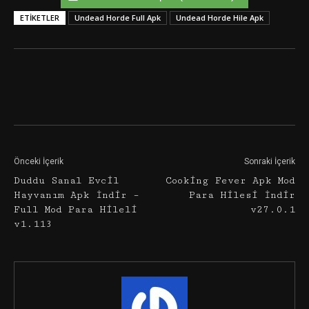
ETIKETLER
Undead Horde Full Apk
Undead Horde Hile Apk
Facebook
Twitter
Google+
Önceki İçerik
Sonraki İçerik
Duddu Sanal Evcil
Cooking Fever Apk Mod
Hayvanım Apk İndir –
Para Hilesi İndir
Full Mod Para Hileli
v27.0.1
v1.113