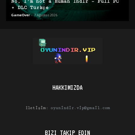
No, I’m not a Human İndir – Full PC
+ DLC Türkçe
GameOver
-
7 Ağustos 2026
HAKKIMIZDA
İletişim:
oyunindir.vip@gmail.com
BIZI TAKIP EDIN