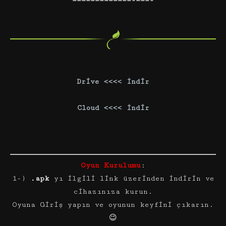
—————————————-———-
Drive <<<< İndir
Cloud <<<< İndir
Oyun Kurulumu
:
1-)
.apk
yı ilgili link üzerinden indirin ve
cihazınıza kurun.
Oyuna Giriş yapın ve oyunun keyfini çıkarın.
😉