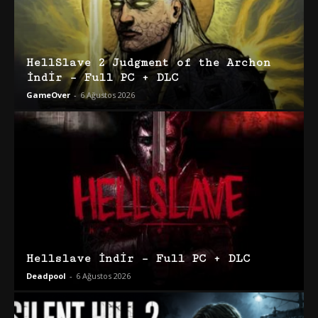
HellSlave 2 Judgment of the Archon
İndir – Full PC + DLC
GameOver
-
6 Ağustos 2026
Hellslave İndir – Full PC + DLC
Deadpool
-
6 Ağustos 2026