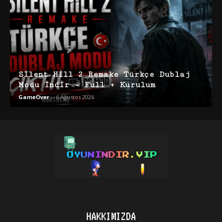
Silent Hill 2 Remake Türkçe Dublaj
Modu İndir – Full + Kurulum
GameOver
-
6 Ağustos 2026
HAKKIMIZDA