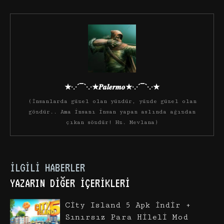
★·.·´¯`·.·★𝑷𝒂𝒍𝒆𝒓𝒎𝒐★·.·´¯`·.·★
(İnsanlarda güzel olan yüzdür, yüzde güzel olan
gözdür.. Ama insanı insan yapan aslında ağızdan
çıkan sözdür! Hz. Mevlana)
İLGILI HABERLER
YAZARIN DIĞER İÇERIKLERI
City Island 5 Apk İndir +
Sınırsız Para Hileli Mod