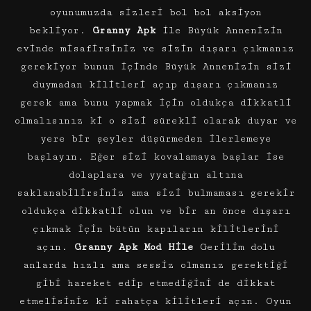
oyunumuzda sizleri bol bol aksiyon
bekliyor.
Granny Apk
ile Büyük Annenizin
evinde misafirsiniz ve sizin dışarı çıkmanız
gerekiyor bunun içinde Büyük Annenizin sizi
duymadan kilitleri açıp dışarı çıkmanız
gerek ama bunu yapmak için oldukça dikkatli
olmalısınız ki o sizi sürekli olarak duyar ve
yere bir şeyler düşürmeden ilerlemeye
başlayın. Eğer sizi kovalamaya başlar ise
dolaplara ve yyatağın altına
saklanabilirsiniz ama sizi bulmaması gerekir
oldukça dikkatli olun ve bir an önce dışarı
çıkmak için bütün kapıların kilitlerini
açın.
Granny Apk Mod Hile
Gerilim dolu
anlarda hızlı ama sessiz olmanız gerektiği
gibi hareket edip etmediğini de dikkat
etmelisiniz ki rahatça kilitleri açın. Oyun