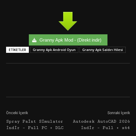
Granny Apk Mod - (Direkt indir)
ETIKETLER
Granny Apk Android Oyun
Granny Apk Saldırı Hilesi
Facebook
Twitter
Google+
Önceki İçerik
Sonraki İçerik
Spray Paint Simulator
Autodesk AutoCAD 2026
İndir – Full PC + DLC
İndir – Full + x64