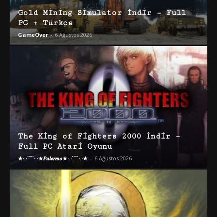
Gold Mining Simulator İndir – Full
PC + Türkçe
GameOver
-
6 Ağustos 2026
The King of Fighters 2000 İndir –
Full PC Atari Oyunu
★·.·´¯`·.·★𝑷𝒂𝒍𝒆𝒓𝒎𝒐★·.·´¯`·.·★
-
6 Ağustos 2026