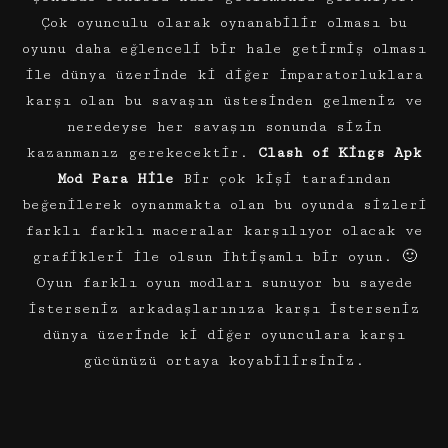
Çok oyunculu olarak oynanabilir olması bu
oyunu daha eğlenceli bir hale getirmiş olması
ile dünya üzerinde ki diğer imparatorluklara
karşı olan bu savaşın üstesinden gelmeniz ve
neredeyse her savaşın sonunda sizin
kazanmanız gerekecektir.
Clash of Kings Apk
Mod Para Hile
Bir çok kişi tarafından
beğenilerek oynanmakta olan bu oyunda sizleri
farklı farklı maceralar karşılıyor olacak ve
grafikleri ile olsun ihtişamlı bir oyun. 🙂
Oyun farklı oyun modları sunuyor bu sayede
isterseniz arkadaşlarınıza karşı isterseniz
dünya üzerinde ki diğer oyunculara karşı
gücünüzü ortaya koyabilirsiniz.