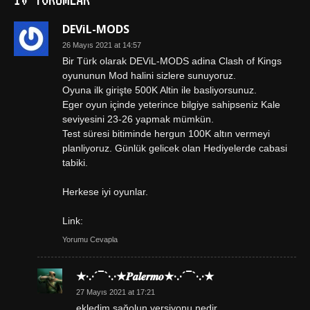
DEViL-MODS
26 Mayıs 2021 at 14:57
Bir Türk olarak DEViL-MODS adina Clash of Kings
oyununun Mod halini sizlere sunuyoruz.
Oyuna ilk girişte 500K Altin ile basliyorsunuz.
Eger oyun içinde yeterince bilgiye sahipseniz Kale
seviyesini 23-26 yapmak mümkün.
Test süresi bitiminde hergun 100K altın vermeyi
planliyoruz. Günlük gelicek olan Hediyelerde cabasi
tabiki.
Herkese iyi oyunlar.
Link:
Yorumu Cevapla
★·.·´¯`·.·★𝑷𝒂𝒍𝒆𝒓𝒎𝒐★·.·´¯`·.·★
27 Mayıs 2021 at 17:21
ekledim sağolun versiyonu nedir.