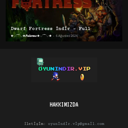
Dwarf Fortress İndir – Full
★·.·´¯`·.·★𝑷𝒂𝒍𝒆𝒓𝒎𝒐★·.·´¯`·.·★
-
6 Ağustos 2026
HAKKIMIZDA
İletişim:
oyunindir.vip@gmail.com