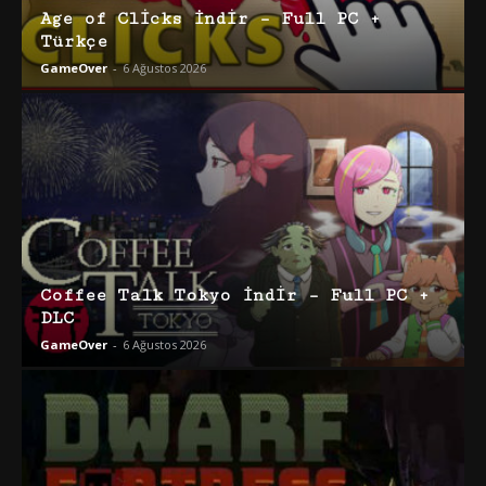
Age of Clicks İndir – Full PC +
Türkçe
GameOver
-
6 Ağustos 2026
Coffee Talk Tokyo İndir – Full PC +
DLC
GameOver
-
6 Ağustos 2026