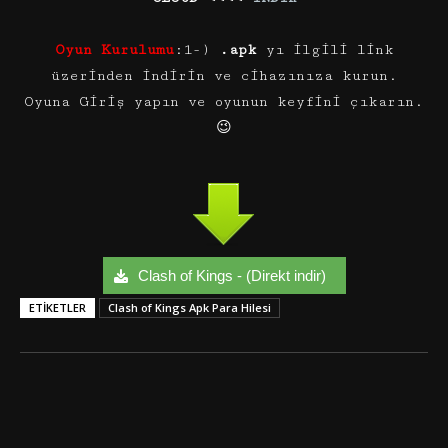
Oyun Kurulumu
:1-)
.apk
yı ilgili link
üzerinden indirin ve cihazınıza kurun.
Oyuna Giriş yapın ve oyunun keyfini çıkarın.
😉
Clash of Kings - (Direkt indir)
ETIKETLER
Clash of Kings Apk Para Hilesi
Facebook
Twitter
Google+