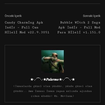
Önceki İçerik
Sonraki İçerik
Candy Charming Apk
Bubble Witch 2 Saga
İndir – Full Can
Apk İndir – Full Mod
Hileli Mod v22.9.3051
Para Hileli v1.151.0
★·.·´¯`·.·★𝑷𝒂𝒍𝒆𝒓𝒎𝒐★·.·´¯`·.·★
(İnsanlarda güzel olan yüzdür, yüzde güzel olan
gözdür.. Ama insanı insan yapan aslında ağızdan
çıkan sözdür! Hz. Mevlana)