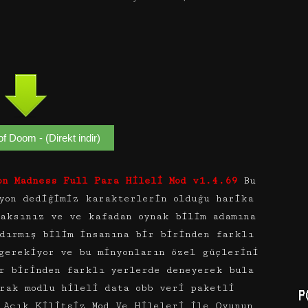
 Doom - (Direkt indir)
ion Madness Full Para Hileli Mod v1.4.69
Bu
yon dediğimiz karakterlerin olduğu harika
caksınız ve ve kafadan oynak bilim adamına
dırmış bilim insanına bir birinden farklı
gerekiyor ve bu minyonların özel güçlerini
r birinden farklı yerlerde deneyerek bula
rak modlu hileli data obb veri paketli
P
 Açık Kilitsiz Mod Ve Hileleri ile Oyunun