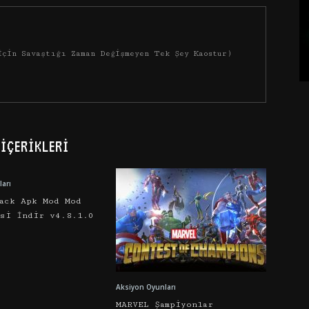
İçin Savaştığı Zaman Değişmeyen Tek Şey Kaostur)
İÇERIKLERI
arı
ack Apk Mod Mod
esi İndir v4.8.1.0
Aksiyon Oyunları
MARVEL Şampiyonlar