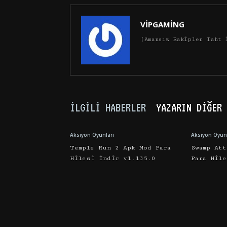
VİPGAMİNG
(Amansız Rakipler Taht 
İLGILI HABERLER
YAZARIN DIĞER 
Aksiyon Oyunları
Aksiyon Oyunl
Temple Run 2 Apk Mod Para
Swamp Att
Hilesi İndir v1.135.0
Para Hil