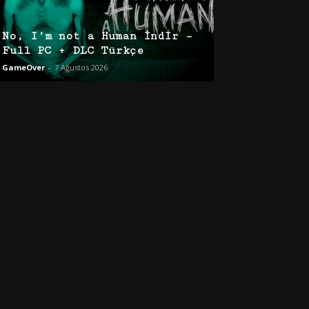
No, I’m not a Human İndir –
Full PC + DLC Türkçe
GameOver
-
7 Ağustos 2026