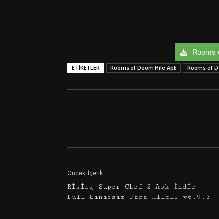
Rooms of
ETIKETLER
Rooms of Doom Hile Apk
Rooms of 
Facebook
Twitter
Önceki İçerik
Rising Super Chef 2 Apk İndir –
Full Sınırsız Para Hileli v6.9.3