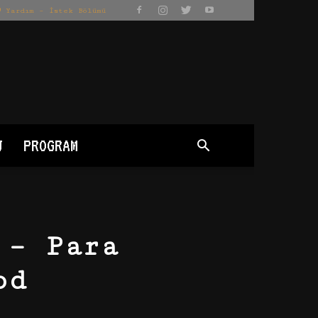
Yardım – İstek Bölümü
J
PROGRAM
 – Para
od