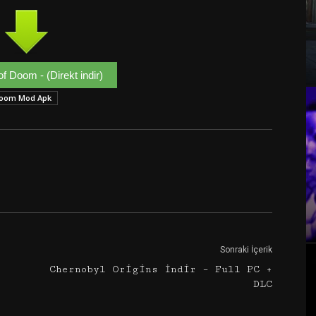
 Doom - (Direkt indir)
Doom Mod Apk
Google+
Email
Sonraki İçerik
Chernobyl Origins İndir – Full PC +
DLC