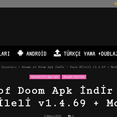
LARI
ANDROID
TÜRKÇE YAMA +DUBLA
 Oyunları
Rooms of Doom Apk İndir – Para Hileli v1.4.69 + Mod
Android Hile Apk İndir
Aksiyon Oyunları
of Doom Apk İndir
ileli v1.4.69 + M
3 Mayıs 2023
0