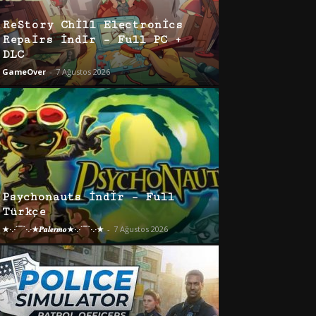
ReStory Chill Electronics
Repairs İndir – Full PC +
DLC
GameOver
-
7 Ağustos 2026
Psychonauts İndir – Full
Türkçe
★·.·´¯`·.·★𝑷𝒂𝒍𝒆𝒓𝒎𝒐★·.·´¯`·.·★
-
7 Ağustos 2026