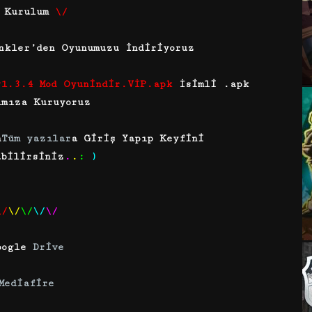
Kurulum
\/
nkler’den Oyunumuzu İndiriyoruz
v1.3.4 Mod Oyunindir.VİP.apk
İsimli .apk
ımıza Kuruyoruz
n
Tüm yazılar
a Giriş Yapıp Keyfini
abilirsiniz
.
.
:
)
\/
\/
\/
\/
\/
oogle
Drive
Mediafire