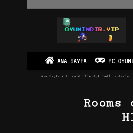
Oyun
İndir
Vip
–
Program
İndir
Full
ANA SAYFA
PC OYUN
PC
Ve
Android
Ana Sayfa
Android Hile Apk İndir
Aksiyon
Apk
Rooms 
H