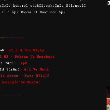
K
tirip kontrol edebileceksiniz Eğlenceli
 Hile Apk Rooms of Doom Mod Apk
——-
———-
———-
mü
: v1.3.4 Son Sürüm
3 MB – Doksan Üç Megabayt
ya Türü
: .apk
id Sürümü
: 4.1 Ve Üstü
ull Sürüm – Para Hileli
 İçerisin’de Mevcut
——-
———-
———-