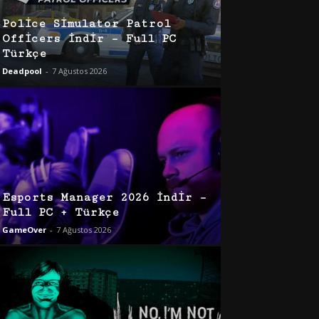
Police Simulator Patrol
Officers İndir – Full PC
Türkçe
Deadpool
-
7 Ağustos 2026
Esports Manager 2026 İndir –
Full PC + Türkçe
GameOver
-
7 Ağustos 2026