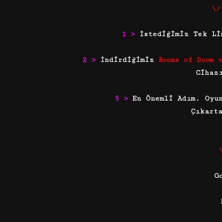
\/
1 >
İstediğimiz Tek Li
2 >
İndirdiğimiz
Rooms of Doom 
Cihaz
5 >
En Önemli Adım. Oyu
Çıkart
G