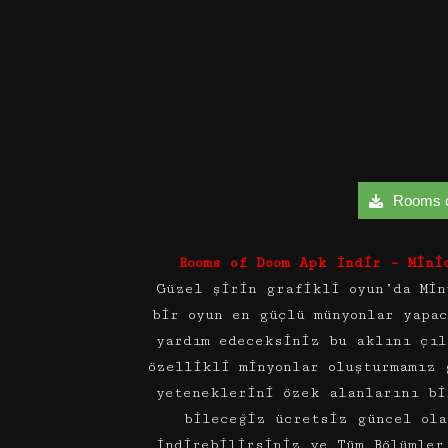
Rooms of
Rooms of Doom Apk İndir – Min
Güzel şirin grafikli oyun’da Min
bir oyun en güçlü münyonlar yapa
yardım edeceksiniz bu aklını çıl
özellikli minyonlar oluşturmamız 
yeteneklerini özek alanlarını bi
bileceğiz ücretsiz güncel ola
indirebilirsiniz ve Tüm Bölümler