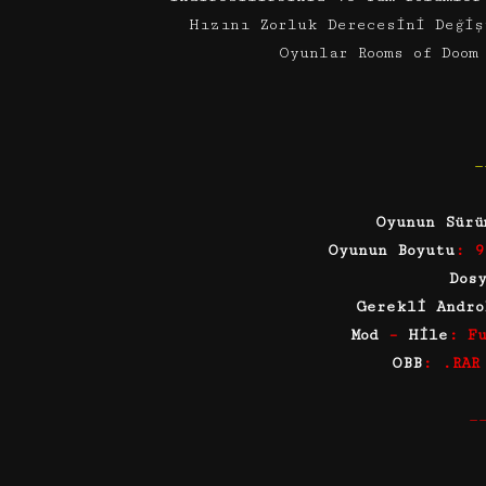
Hızını Zorluk Derecesini Değiş
Oyunlar Rooms of Doom
—
Oyunun Sürü
Oyunun Boyutu
: 9
Dos
Gerekli Andro
Mod
–
Hile
: F
OBB
: .RAR
—