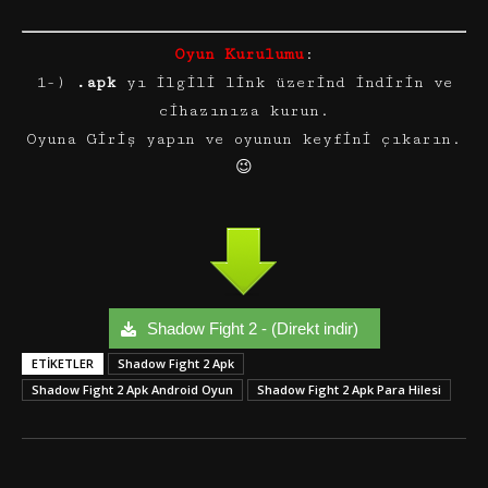
Oyun Kurulumu
:
1-)
.apk
yı ilgili link üzerind indirin ve
cihazınıza kurun.
Oyuna Giriş yapın ve oyunun keyfini çıkarın.
😉
Shadow Fight 2 - (Direkt indir)
ETIKETLER
Shadow Fight 2 Apk
Shadow Fight 2 Apk Android Oyun
Shadow Fight 2 Apk Para Hilesi