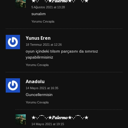
★·.·´¯`·.·★𝑷𝒂𝒍𝒆𝒓𝒎𝒐★·.·´¯`·.·★
5 Ağustos 2021 at 13:28
sunalım
Yorumu Cevapla
Yunus Eren
18 Temmuz 2021 at 12:26
oyun içindeki tılsım parçasını da sınırsız
yapabilirmisiniz
Yorumu Cevapla
Anadolu
14 Mayıs 2021 at 16:35
Guncellermisin
Yorumu Cevapla
★·.·´¯`·.·★𝑷𝒂𝒍𝒆𝒓𝒎𝒐★·.·´¯`·.·★
14 Mayıs 2021 at 19:15