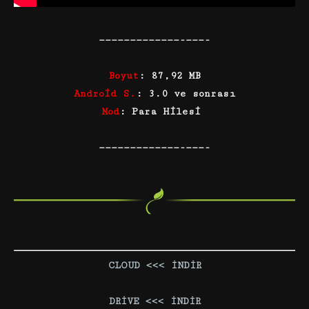
—————————————-———-
Boyut
: 87,92 MB
Android S.
: 3.0 ve sonrası
Mod
: Para Hilesi
—————————————-———-
CLOUD <<< İND
İ
R
DRİVE <<< İNDİR