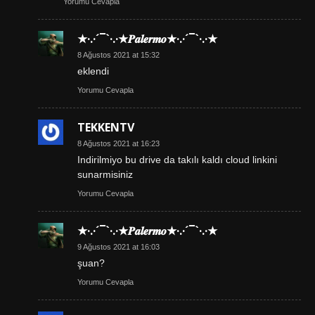
Yorumu Cevapla
★·.·´¯`·.·★𝑷𝒂𝒍𝒆𝒓𝒎𝒐★·.·´¯`·.·★
8 Ağustos 2021 at 15:32
eklendi
Yorumu Cevapla
TEKKENTV
8 Ağustos 2021 at 16:23
Indirilmiyo bu drive da takılı kaldı cloud linkini
sunarmisiniz
Yorumu Cevapla
★·.·´¯`·.·★𝑷𝒂𝒍𝒆𝒓𝒎𝒐★·.·´¯`·.·★
9 Ağustos 2021 at 16:03
şuan?
Yorumu Cevapla