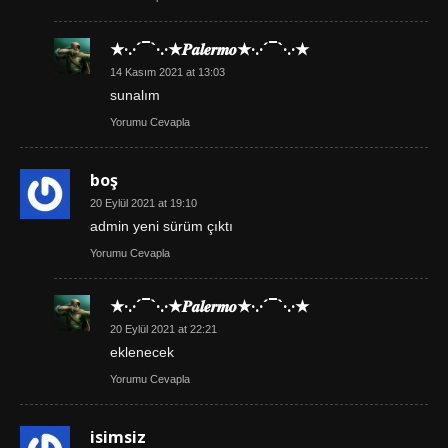
★·.·´¯`·.·★𝑷𝒂𝒍𝒆𝒓𝒎𝒐★·.·´¯`·.·★
14 Kasım 2021 at 13:03
sunalım
Yorumu Cevapla
boş
20 Eylül 2021 at 19:10
admin yeni sürüm çıktı
Yorumu Cevapla
★·.·´¯`·.·★𝑷𝒂𝒍𝒆𝒓𝒎𝒐★·.·´¯`·.·★
20 Eylül 2021 at 22:21
eklenecek
Yorumu Cevapla
isimsiz