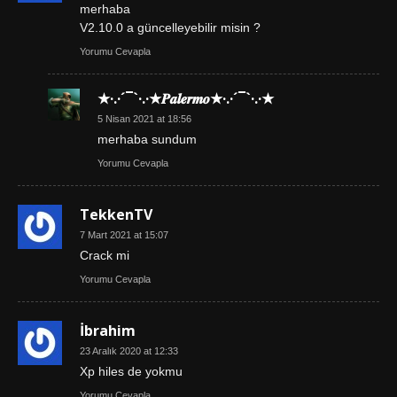
merhaba
V2.10.0 a güncelleyebilir misin ?
Yorumu Cevapla
★·.·´¯`·.·★𝑷𝒂𝒍𝒆𝒓𝒎𝒐★·.·´¯`·.·★
5 Nisan 2021 at 18:56
merhaba sundum
Yorumu Cevapla
TekkenTV
7 Mart 2021 at 15:07
Crack mi
Yorumu Cevapla
İbrahim
23 Aralık 2020 at 12:33
Xp hiles de yokmu
Yorumu Cevapla