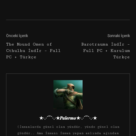
Facebook
Twitter
Google+
Önceki İçerik
Sonraki İçerik
The Mound Omen of
Barotrauma İndir –
Cthulhu İndir – Full
Full PC + Kurulum
PC + Türkçe
Türkçe
★·.·´¯`·.·★𝑷𝒂𝒍𝒆𝒓𝒎𝒐★·.·´¯`·.·★
(İnsanlarda güzel olan yüzdür, yüzde güzel olan
gözdür.. Ama insanı insan yapan aslında ağızdan