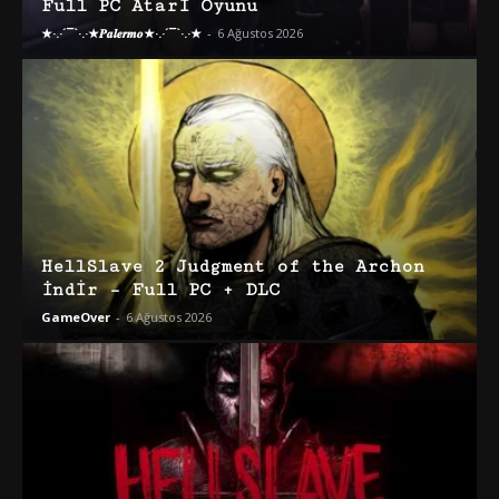
Full PC Atari Oyunu
★·.·´¯`·.·★𝑷𝒂𝒍𝒆𝒓𝒎𝒐★·.·´¯`·.·★
-
6 Ağustos 2026
HellSlave 2 Judgment of the Archon
İndir – Full PC + DLC
GameOver
-
6 Ağustos 2026