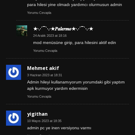
para hilesi yine olmadı yardımcı olurmusun admin
Yorumu Cevapla
★·.·´¯`·.·★𝑷𝒂𝒍𝒆𝒓𝒎𝒐★·.·´¯`·.·★
24 Aralık 2023 at 18:16
mod menüsüne girip, para hilesini aktif edin
Yorumu Cevapla
Mehmet akif
3 Haziran 2023 at 18:31
Admin hileyi kullanamıyorum yorumdaki gibi yaptım
apk kurmuyor yardım edermisin
Yorumu Cevapla
yigithan
10 Mayıs 2023 at 18:35
admin pc ye inen versiyonu varmı