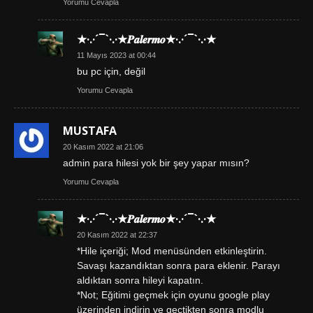
Yorumu Cevapla
★·.·´¯`·.·★𝑷𝒂𝒍𝒆𝒓𝒎𝒐★·.·´¯`·.·★
11 Mayıs 2023 at 00:44
bu pc için, değil
Yorumu Cevapla
MUSTAFA
20 Kasım 2022 at 21:06
admin para hilesi yok bir şey yapar mısın?
Yorumu Cevapla
★·.·´¯`·.·★𝑷𝒂𝒍𝒆𝒓𝒎𝒐★·.·´¯`·.·★
20 Kasım 2022 at 22:37
*Hile içeriği; Mod menüsünden etkinleştirin.
Savaşı kazandıktan sonra para eklenir. Parayı
aldıktan sonra hileyi kapatın.
*Not; Eğitimi geçmek için oyunu google play
üzerinden indirin ve geçtikten sonra modlu