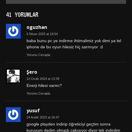
41 YORUMLAR
oguzhan
5 Nisan 2025 at 19:54
baba bunu pc ye indirme ihtimalimiz yok dimi ya tel
iphone de bu oyun hilesiz hiç sarmıyor :d
Yorumu Cevapla
Şero
14 Ocak 2024 at 13:39
Enerji hilesi varmı?
Yorumu Cevapla
yusuf
24 Aralık 2023 at 16:47
google playden indirip öğreticiyi geçtim sonra
kuruyum dedim olmadı çakışıyor diyor tek indirdim