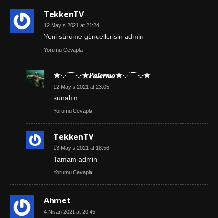
TekkenTV
12 Mayıs 2021 at 21:24
Yeni sürüme güncellerisin admin
Yorumu Cevapla
★·.·´¯`·.·★𝑷𝒂𝒍𝒆𝒓𝒎𝒐★·.·´¯`·.·★
12 Mayıs 2021 at 23:05
sunalım
Yorumu Cevapla
TekkenTV
13 Mayıs 2021 at 18:56
Tamam admin
Yorumu Cevapla
Ahmet
4 Nisan 2021 at 20:45