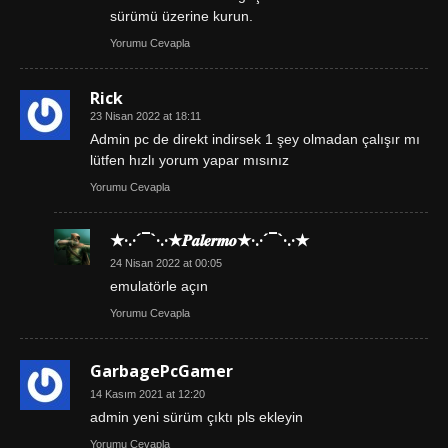
sürümü üzerine kurun.
Yorumu Cevapla
Rick
23 Nisan 2022 at 18:11
Admin pc de direkt indirsek 1 şey olmadan çalışır mı
lütfen hızlı yorum yapar mısınız
Yorumu Cevapla
★·.·´¯`·.·★𝑷𝒂𝒍𝒆𝒓𝒎𝒐★·.·´¯`·.·★
24 Nisan 2022 at 00:05
emulatörle açın
Yorumu Cevapla
GarbagePcGamer
14 Kasım 2021 at 12:20
admin yeni sürüm çıktı pls ekleyin
Yorumu Cevapla