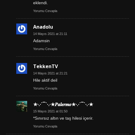
eklendi.
Yorumu Cevapla
Anadolu
14 Mayıs 2021 at 21:11
Adamsin
Yorumu Cevapla
TekkenTV
14 Mayıs 2021 at 21:21
Hile aktif deil
Yorumu Cevapla
★·.·´¯`·.·★𝑷𝒂𝒍𝒆𝒓𝒎𝒐★·.·´¯`·.·★
15 Mayıs 2021 at 01:50
*Sınırsız altın ve taş hilesi içerir.
Yorumu Cevapla