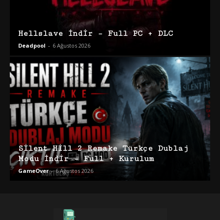
Hellslave İndir – Full PC + DLC
Deadpool
-
6 Ağustos 2026
Silent Hill 2 Remake Türkçe Dublaj
Modu İndir – Full + Kurulum
GameOver
-
6 Ağustos 2026