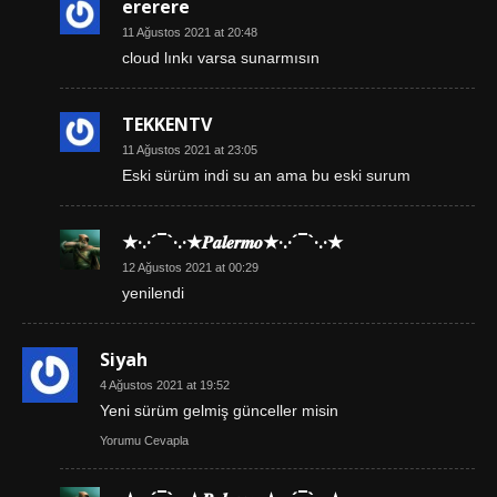
ererere
11 Ağustos 2021 at 20:48
cloud lınkı varsa sunarmısın
TEKKENTV
11 Ağustos 2021 at 23:05
Eski sürüm indi su an ama bu eski surum
★·.·´¯`·.·★𝑷𝒂𝒍𝒆𝒓𝒎𝒐★·.·´¯`·.·★
12 Ağustos 2021 at 00:29
yenilendi
Siyah
4 Ağustos 2021 at 19:52
Yeni sürüm gelmiş günceller misin
Yorumu Cevapla