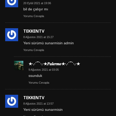
20 Eylül 2021 at 19:06
bil de çalışır mı
Yorumu Cevapla
TEKKENTV
8 Ağustos 2021 at 15:27
Yeni sürümü sunarmisin admin
Yorumu Cevapla
★·.·´¯`·.·★𝑷𝒂𝒍𝒆𝒓𝒎𝒐★·.·´¯`·.·★
9 Ağustos 2021 at 03:05
ssunduk
Yorumu Cevapla
TEKKENTV
8 Ağustos 2021 at 13:57
Yeni sürümü sunarmisin