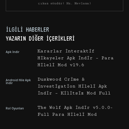
çıkan sözdür! Hz. Mevlana)
İLGILI HABERLER
YAZARIN DIĞER İÇERIKLERI
Kararlar İnteraktif
Apk İndir
Hikayeler Apk İndir – Para
Hileli Mod v19.6
Duskwood Crime &
Android Hile Apk
İndir
Investigation Hileli Apk
İndir – Kilitsiz Mod Full
The Wolf Apk İndir v5.0.0-
Rol Oyunları
Full Para Hileli Mod