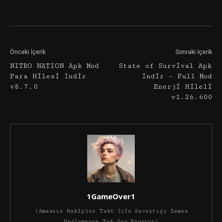
Facebook
Twitter
Google+
Önceki İçerik
Sonraki İçerik
NITRO NATION Apk Mod
State of Survival Apk
Para Hilesi İndir
İndir – Full Mod
v8.7.0
Enerji Hileli
v1.26.600
1GameOver1
(Amansız Rakipler Taht İçin Savaştığı Zaman
Değişmeyen Tek Şey Kaostur)