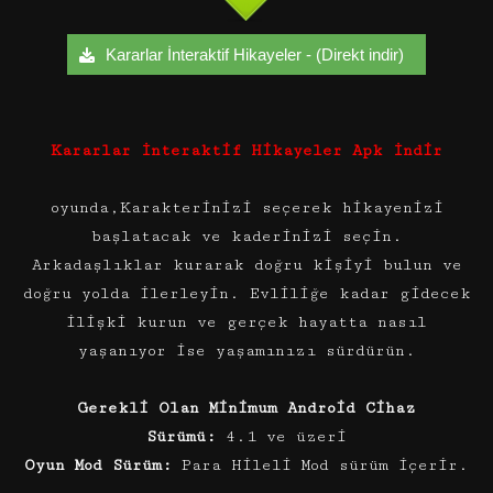
Kararlar İnteraktif Hikayeler - (Direkt indir)
Kararlar İnteraktif Hikayeler Apk İndir
oyunda,Karakterinizi seçerek hikayenizi
başlatacak ve kaderinizi seçin.
Arkadaşlıklar kurarak doğru kişiyi bulun ve
doğru yolda ilerleyin. Evliliğe kadar gidecek
ilişki kurun ve gerçek hayatta nasıl
yaşanıyor ise yaşamınızı sürdürün.
Gerekli Olan Minimum Android Cihaz
Sürümü:
4.1 ve üzeri
Oyun Mod Sürüm:
Para Hileli Mod sürüm içerir.