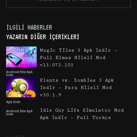
İLGILI HABERLER
YAZARIN DIĞER İÇERIKLERI
Magic Tiles 3 Apk İndir –
Full Elmas Hileli Mod
v13.072.103
Android Hile Apk
İndir
Plants vs. Zombies 3 Apk
İndir – Para Hileli Mod
v30.1.9
Apk İndir
Idle Guy Life Simulator Mod
Android Hile Apk
İndir
Apk İndir – Full Türkçe