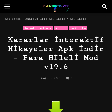
Ana Sayfa
Android Hile Apk İndir
Apk İndir
Android Hile Apk İndir
Apk İndir
Rol Oyunları
Kararlar İnteraktif
Hikayeler Apk İndir
– Para Hileli Mod
v19.6
4 Ağustos 2026
3