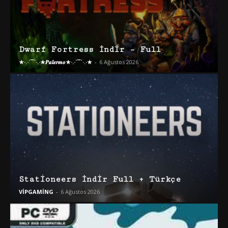
Dwarf Fortress İndir – Full
★·.·´¯`·.·★𝑷𝒂𝒍𝒆𝒓𝒎𝒐★·.·´¯`·.·★
-
6 Ağustos 2026
Stationeers İndir Full + Türkçe
VİPGAMİNG
-
6 Ağustos 2026