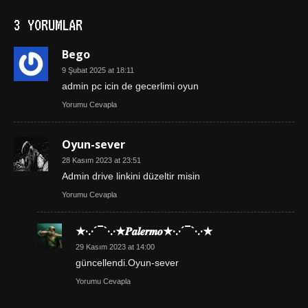
3 YORUMLAR
Bego
9 Şubat 2025 at 18:11
admin pc icin de gecerlimi oyun
Yorumu Cevapla
Oyun-sever
28 Kasım 2023 at 23:51
Admin drive linkini düzeltir misin
Yorumu Cevapla
★·.·´¯`·.·★𝑷𝒂𝒍𝒆𝒓𝒎𝒐★·.·´¯`·.·★
29 Kasım 2023 at 14:00
güncellendi.Oyun-sever
Yorumu Cevapla