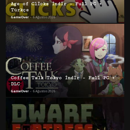
Age of Clicks İndir – Full PC +
Türkçe
GameOver
-
6 Ağustos 2026
Coffee Talk Tokyo İndir – Full PC +
DLC
GameOver
-
6 Ağustos 2026