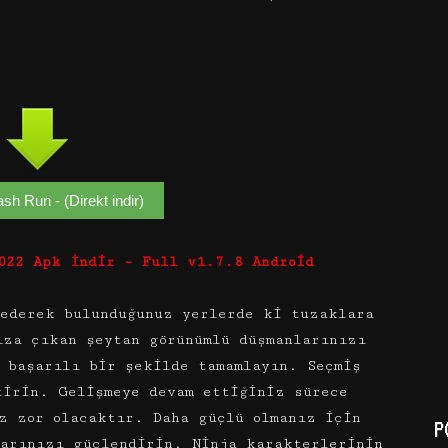
sh Run - (Direkt indir)
022 Apk İndir – Full v1.7.8 Android
 ederek bulunduğunuz yerlerde ki tuzaklara
ıza çıkan şeytan görünümlü düşmanlarınızı
 başarılı bir şekilde tamamlayın. Seçmiş
tirin. Gelişmeye devam ettiğiniz sürece
z zor olacaktır. Daha güçlü olmanız için
P
larınızı güçlendirin. Ninja karakterlerinin