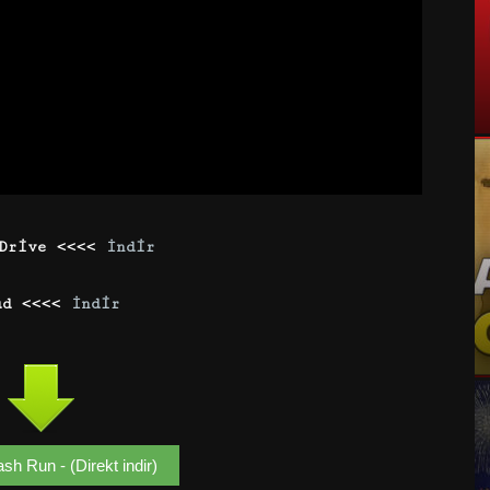
Drive <<<<
İndir
ud <<<<
İndir
sh Run - (Direkt indir)