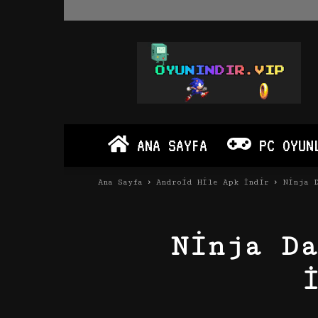
Oyun
İndir
Vip
–
Program
İndir
Full
ANA SAYFA
PC OYUN
PC
Ve
Android
Ana Sayfa
Android Hile Apk İndir
Ninja D
Apk
Ninja D