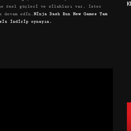
K
ne özel güçleri ve silahları var. İster
k devam edin.
Ninja Dash Run New Games Tam
siz indirip oynayın.