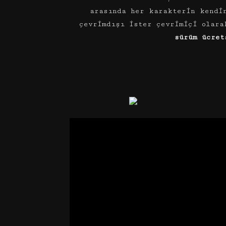
arasında her karakterin kendi
çevrimdışı ister çevrimiçi olara
sürüm ücret