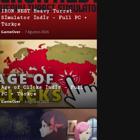
IRON NEST Heavy Turret
Simulator İndir – Full PC +
Türkçe
GameOver
-
7 Ağustos 2026
Age of Clicks İndir – Full
PC + Türkçe
GameOver
-
6 Ağustos 2026