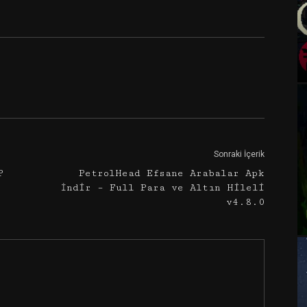
Google+
Email
Sonraki İçerik
P
PetrolHead Efsane Arabalar Apk
İndir – Full Para ve Altın Hileli
v4.8.0