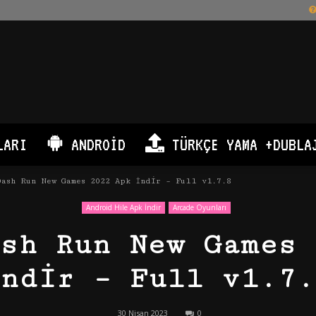
LARI
ANDROID
TÜRKÇE YAMA +DUBLA
ash Run New Games 2022 Apk İndir – Full v1.7.8
Android Hile Apk İndir
Arcade Oyunları
ash Run New Games 
İndir – Full v1.7.
30 Nisan 2023
0