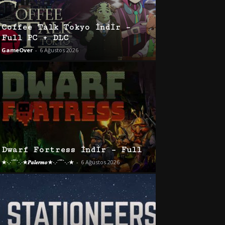
Coffee Talk Tokyo İndir –
Full PC + DLC
GameOver
-
6 Ağustos 2026
Dwarf Fortress İndir – Full
★·.·´¯`·.·★𝑷𝒂𝒍𝒆𝒓𝒎𝒐★·.·´¯`·.·★
-
6 Ağustos 2026