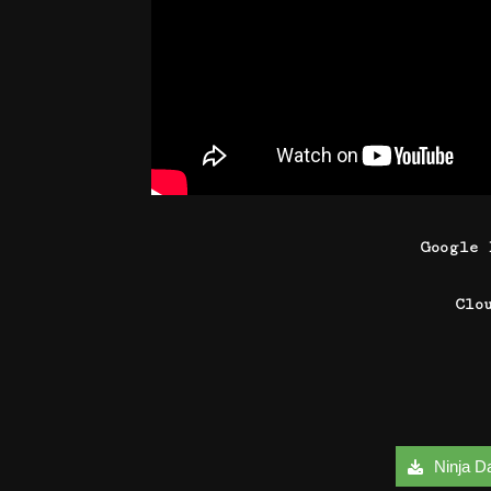
Google 
Clo
Ninja Da