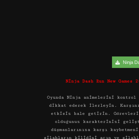
Ninja Da
Ninja Dash Run New Games 2
Oyunda Ninja animelerini kontrol
dikkat ederek ilerleyin. Karşın
etkisiz hale getirin. Görevleri
olduğunuz karakterinizi geliş
düşmanlarınıza karşı kaybetmeni
silahların kilidini açın ve silah