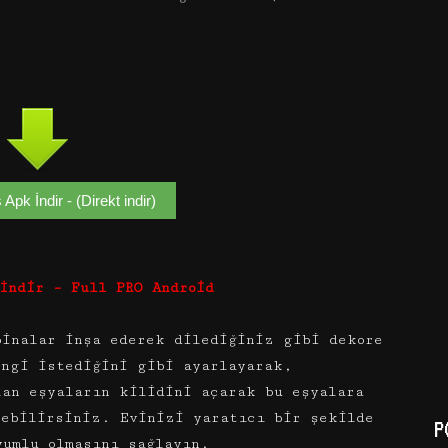
 Apk İndir - (Direkt indir)
İndir – Full PRO Android
binalar inşa ederek dilediğiniz gibi dekore
engi istediğini gibi ayarlayarak,
lan eşyaların kilidini açarak bu eşyalara
rebilirsiniz. Evinizi yaratıcı bir şekilde
P
yumlu olmasını sağlayın.