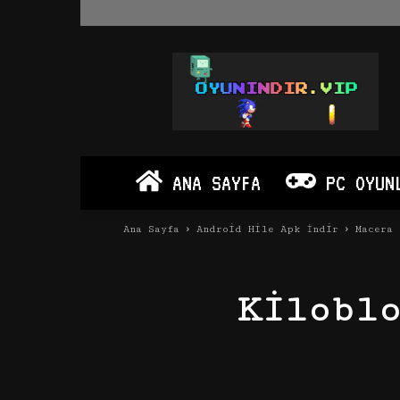
Oyun
İndir
Vip
–
Program
İndir
Full
ANA SAYFA
PC OYUN
PC
Ve
Android
Ana Sayfa
Android Hile Apk İndir
Macera
Apk
Kilobl