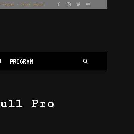
Yardım – İstek Bölümü
J
PROGRAM
ull Pro