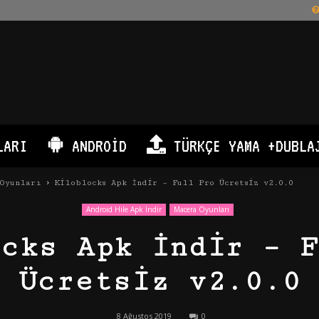
LARI
ANDROID
TÜRKÇE YAMA +DUBLA
 Oyunları
Kiloblocks Apk İndir – Full Pro Ücretsiz v2.0.0
Android Hile Apk İndir
Macera Oyunları
ocks Apk İndir – F
Ücretsiz v2.0.0
8 Ağustos 2019
0