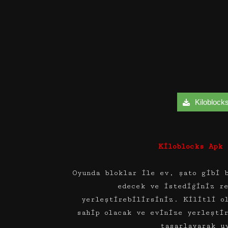
Kiloblocks
Kiloblocks Apk 
Oyunda bloklar ile ev, şato gibi 
edecek ve istediğiniz r
yerleştirebilirsiniz. Kilitli o
sahip olacak ve evinize yerleşti
tasarlayarak u