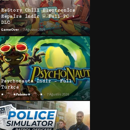
ReStory Chill Electronics
Repairs İndir – Full PC +
DLC
GameOver
-
7 Ağustos 2026
Psychonauts İndir – Full
Türkçe
★·.·´¯`·.·★𝑷𝒂𝒍𝒆𝒓𝒎𝒐★·.·´¯`·.·★
-
7 Ağustos 2026