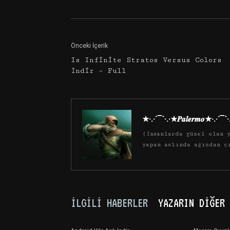
Önceki İçerik
Is Infinite Stratos Versus Colors
İndir – Full
★·.·´¯`·.·★𝑷𝒂𝒍𝒆𝒓𝒎𝒐★·.·´¯`
(İnsanlarda güzel olan y
yapan aslında ağızdan ç
İLGILI HABERLER
YAZARIN DIĞER 