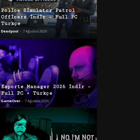
Police Simulator Patrol
Officers İndir – Full PC
Türkçe
Deadpool
-
7 Ağustos 2026
Esports Manager 2026 İndir –
Full PC + Türkçe
GameOver
-
7 Ağustos 2026