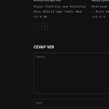
Android Hile Apk İndir
Macera Oyunl
Tegra Crafting and Building
Westland
Para Hileli Apk İndir Mod
– Full P
v1.8.86
v12.0.0
CEVAP VER