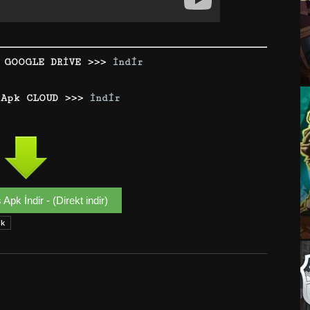
 GOOGLE DRİVE >>>
İndir
 Apk CLOUD >>>
İndir
 Apk İndir - (Direkt indir)
pk
Google+
Email