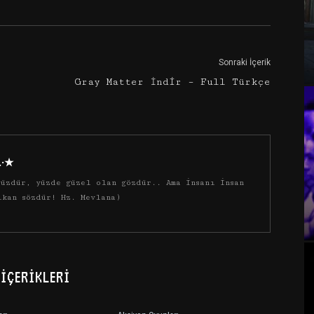
Sonraki İçerik
Gray Matter İndir – Full Türkçe
·.·★
üzdür, yüzde güzel olan gözdür.. Ama insanı insan
ıkan sözdür! Hz. Mevlana)
İÇERIKLERI