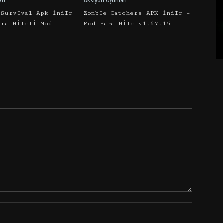
arı
Aksiyon Oyunları
 Survival Apk İndir
Zombie Catchers APK İndir –
ara Hileli Mod
Mod Para Hile v1.67.15