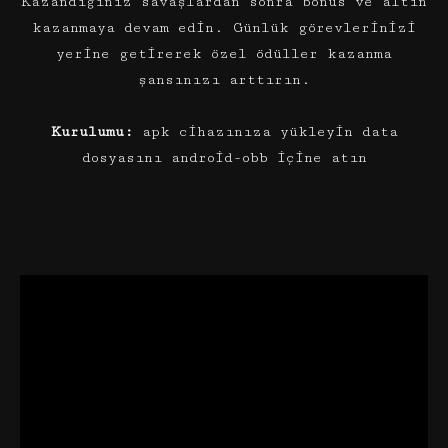
Kazandığınız savaşlardan sonra bonus ve altın
kazanmaya devam edin. Günlük görevlerinizi
yerine getirerek özel ödüller kazanma
şansınızı arttırın.
Kurulumu:
apk cihazınıza yükleyin data
dosyasını android-obb içine atın