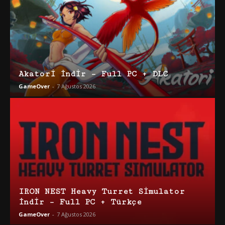
Akatori İndir – Full PC + DLC
GameOver
-
7 Ağustos 2026
IRON NEST Heavy Turret Simulator
İndir – Full PC + Türkçe
GameOver
-
7 Ağustos 2026