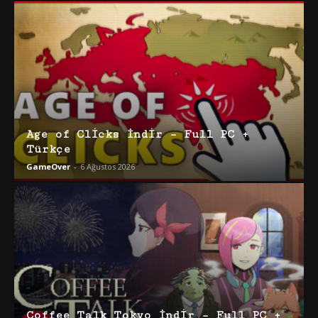
Age of Clicks İndir – Full PC +
Türkçe
GameOver
-
6 Ağustos 2026
Coffee Talk Tokyo İndir – Full PC +