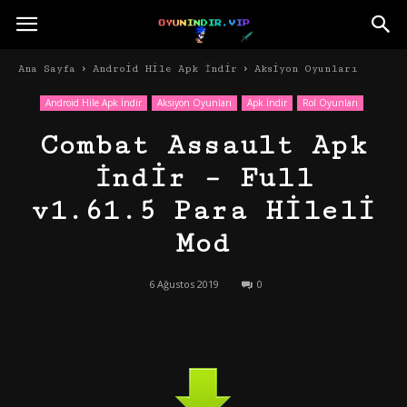
Ana Sayfa
Android Hile Apk İndir
Aksiyon Oyunları
Android Hile Apk İndir
Aksiyon Oyunları
Apk İndir
Rol Oyunları
Combat Assault Apk
İndir – Full
v1.61.5 Para Hileli
Mod
6 Ağustos 2019
0