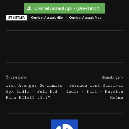
Combat Assault Apk - (Direkt indir)
ETIKETLER
Combat Assault Hile
Combat Assault Mod
Facebook
Twitter
Google+
Önceki İçerik
Sonraki İçerik
Iron Avenger No Limits
Bermuda Lost Survival
Apk İndir – Full Mod
İndir – Full – Hayatta
Para Hileli v1.77
Kalma