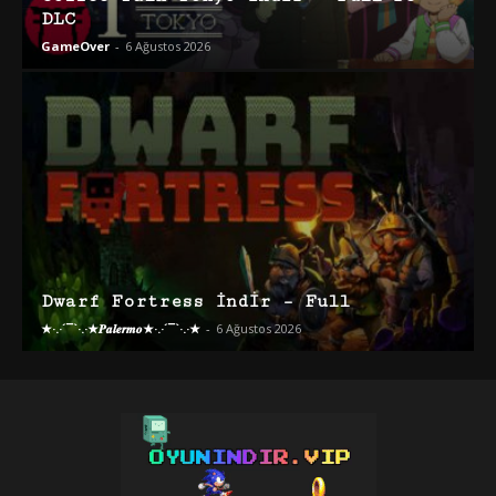
DLC
GameOver
-
6 Ağustos 2026
Dwarf Fortress İndir – Full
★·.·´¯`·.·★𝑷𝒂𝒍𝒆𝒓𝒎𝒐★·.·´¯`·.·★
-
6 Ağustos 2026