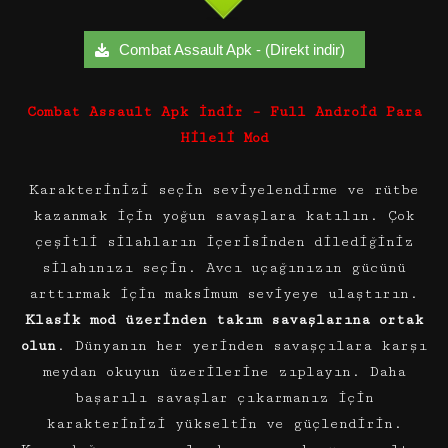
Combat Assault Apk - (Direkt indir)
Combat Assault Apk İndir – Full Android Para
Hileli Mod
Karakterinizi seçin seviyelendirme ve rütbe
kazanmak için yoğun savaşlara katılın. Çok
çeşitli silahların içerisinden dilediğiniz
silahınızı seçin. Avcı uçağınızın gücünü
arttırmak için maksimum seviyeye ulaştırın.
Klasik mod üzerinden takım savaşlarına ortak
olun
. Dünyanın her yerinden savaşçılara karşı
meydan okuyun üzerilerine zıplayın. Daha
başarılı savaşlar çıkarmanız için
karakterinizi yükseltin ve güçlendirin.