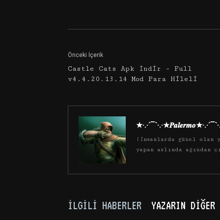
Facebook
Twitter
Önceki İçerik
Castle Cats Apk İndir – Full
v4.4.20.13.14 Mod Para Hileli
★·.·´¯`·.·★𝑷𝒂𝒍𝒆𝒓𝒎𝒐★·.·´¯`
(İnsanlarda güzel olan y
yapan aslında ağızdan ç
İLGILI HABERLER
YAZARIN DIĞER 