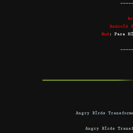
————
Bo
Android 
Mod
: Para H
————
Angry Birds Transform
Angry Birds Trans