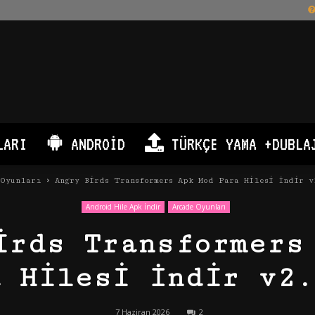
LARI
ANDROID
TÜRKÇE YAMA +DUBLA
 Oyunları
Angry Birds Transformers Apk Mod Para Hilesi İndir v
Android Hile Apk İndir
Arcade Oyunları
irds Transformers
a Hilesi İndir v2.
7 Haziran 2026
2