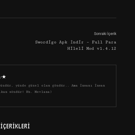
Google+
Email
Sonraki İçerik
Swordigo Apk İndir – Full Para
Hileli Mod v1.4.12
·.·★
üzdür, yüzde güzel olan gözdür.. Ama insanı insan
ıkan sözdür! Hz. Mevlana)
İÇERIKLERI