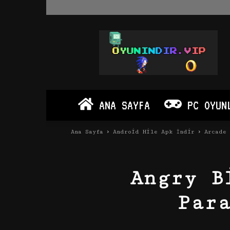
Oyun
İndir
Vip
–
Program
İndir
Full
ANA SAYFA
PC OYUN
PC
Ve
Android
Ana Sayfa
Android Hile Apk İndir
Arcade
Apk
Angry B
Par