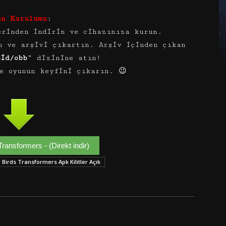
un Kurulumu
:
rinden indirin ve cihazınıza kurun.
n ve arşivi çıkartın. Arşiv içinden çıkan
oid/obb
” dizinine atın!
e oyunun keyfini çıkarın. 😉
ransformers - (Direkt indir)
 Birds Transformers Apk Kilitler Açık