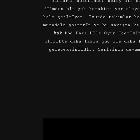
bunların üstesinden kolay bir ş
filmden bir çok karakter yer alıyo
hale getiriyor. Oyunda takımlar ha
mücadele gösterin ve bu savaşta k
Apk
Mod Para Hile Oyun içerisin
birlikte daha fazla güç ile daha 
geleceksinizdir. Serisinin devam