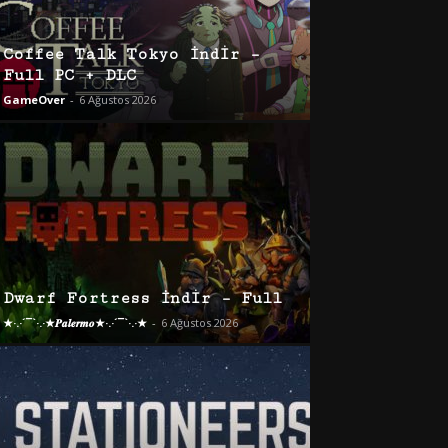
Coffee Talk Tokyo İndir –
Full PC + DLC
GameOver
-
6 Ağustos 2026
Dwarf Fortress İndir – Full
★·.·´¯`·.·★𝑷𝒂𝒍𝒆𝒓𝒎𝒐★·.·´¯`·.·★
-
6 Ağustos 2026