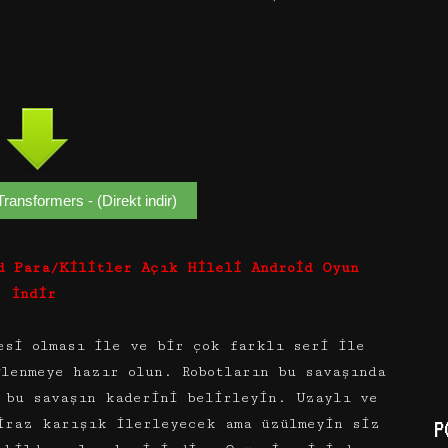
ransformers - (Direkt indir)
d Para/Kilitler Açık Hileli Android Oyun
İndir
esi olması ile ve bir çok farklı seri ile
lenmeye hazır olun. Robotların bu savaşında
 bu savaşın kaderini belirleyin. Uzaylı ve
iraz karışık ilerleyecek ama üzülmeyin siz
P