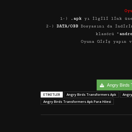
Oy
1-)
.apk
yı ilgili link üze
2-)
DATA/OBB
Dosyasını da indiri
klasörü “
andr
Oyuna Giriş yapın v
Angry Birds T
ETIKETLER
Angry Birds Transformers Apk
Angry
Angry Birds Transformers Apk Para Hilesi