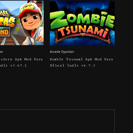
rı
Arcade Oyunları
urfers Apk Mod Para
Zombie Tsunami Apk Mod Para
ndir v3.67.1
Hilesi İndir v4.7.3