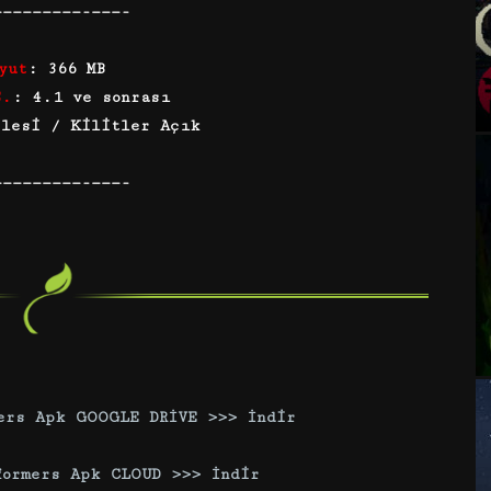
—————————-———-
yut
: 366 MB
S.
: 4.1 ve sonrası
ilesi / Kilitler Açık
—————————-———-
ers Apk GOOGLE DRİVE >
>
> İ
nd
i
r
formers Apk CLOUD
>>
>
İndi
r