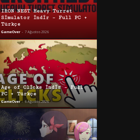
IRON NEST Heavy Turret
Simulator İndir – Full PC +
Türkçe
GameOver
-
7 Ağustos 2026
Age of Clicks İndir – Full
PC + Türkçe
GameOver
-
6 Ağustos 2026