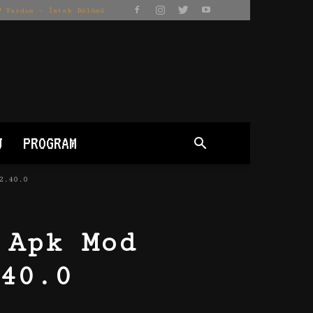
Yardım – İstek Bölümü
J
PROGRAM
2.40.0
 Apk Mod
40.0