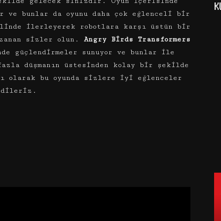
ekilde gelecek sinizdir. Oyun içerisinde
K
r ve bunlar da oyunu daha çok eğlenceli bir
linde ilerleyerek robotlara karşı üstün bir
azanan sizler olun.
Angry Birds Transformers
de güçlendirmeler sunuyor ve bunlar ile
fazla düşmanın üstesinden kolay bir şekilde
ı olarak bu oyunda sizlere iyi eğlenceler
dileriz.