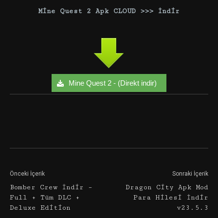
Mine Quest 2 Apk CLOUD >>> İndir
Mine Quest 2 - (Direkt indir)
Facebook
Twitter
Google+
Önceki İçerik
Sonraki İçerik
Bomber Crew İndir –
Dragon City Apk Mod
Full + Tüm DLC +
Para Hilesi İndir
Deluxe Edition
v23.5.3