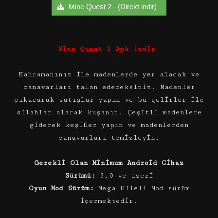
Mine Quest 2 - (Direkt indir)
Mine Quest 2 Apk İndir
Kahramanınız ile madenlerde yer alacak ve
canavarları talan edeceksiniz. Madenler
çıkararak satışlar yapın ve bu gelirler ile
silahlar alarak kuşanın. Çeşitli madenlere
giderek keşifler yapın ve madenlerden
canavarları temizleyin.
Gerekli Olan Minimum Android Cihaz
Sürümü:
3.0 ve üzeri
Oyun Mod Sürüm:
Mega Hileli Mod sürüm
içermektedir.