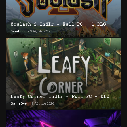
Soulash 2 İndir – Full PC + 1 DLC
Deadpool
-
9 Ağustos 2026
Leafy Corner İndir – Full PC + DLC
GameOver
-
9 Ağustos 2026