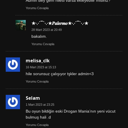
Admin Bey gem hilesi varsa ekleyebilir misiniz?
Yorumu Cevapla
★·.·´¯`·.·★𝑷𝒂𝒍𝒆𝒓𝒎𝒐★·.·´¯`·.·★
28 Mart 2023 at 20:49
bakalım.
Yorumu Cevapla
melisa_clk
16 Mart 2023 at 15:13
hile sorunsuz çalışıyor tşkler admin<3
Yorumu Cevapla
Selam
1 Mart 2023 at 23:25
Bu oyun bildiğin eski Drogan Mania’nın yeni vücut
bulmuş hali .d
Yorumu Cevapla