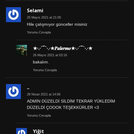
Selami
25 Mayıs 2021 at 21:05
Hile çalışmıyor günceller misiniz
Yorumu Cevapla
★·.·´¯`·.·★𝑷𝒂𝒍𝒆𝒓𝒎𝒐★·.·´¯`·.·★
26 Mayıs 2021 at 03:16
bakalım.
Yorumu Cevapla
..
28 Nisan 2021 at 14:06
ADMİN DÜZELDİ SİLDİM TEKRAR YÜKLEDİM
DÜZELDİ ÇOOOK TEŞEKKÜRLER <3
Yorumu Cevapla
Yiğit