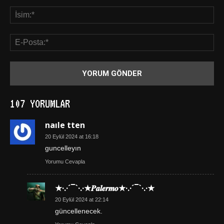
107 YORUMLAR
naıle tten
20 Eylül 2024 at 16:18
guncelleyın
Yorumu Cevapla
★·.·´¯`·.·★𝑷𝒂𝒍𝒆𝒓𝒎𝒐★·.·´¯`·.·★
20 Eylül 2024 at 22:14
güncellenecek.