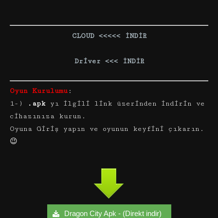
CLOUD <<<<< İNDİR
Driver <<< İNDİR
Oyun Kurulumu
:
1-)
.apk
yı ilgili link üzerinden indirin ve
cihazınıza kurun.
Oyuna Giriş yapın ve oyunun keyfini çıkarın.
😉
Dragon City Apk - (Direkt indir)