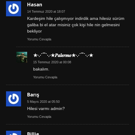
Hasan
14 Temmuz 2020 at 18:07
Kardeşim hile çalışmıyor indirdik ama hilesiz sürüm
galiba bi el atar misiniz çok kişi hile nin gelmesini
bekliyor
Yorumu Cevapla
★·.·´¯`·.·★𝑷𝒂𝒍𝒆𝒓𝒎𝒐★·.·´¯`·.·★
15 Temmuz 2020 at 00:08
bakalım.
Yorumu Cevapla
Barış
5 Mayıs 2020 at 05:50
Hilesi varmı admin?
Yorumu Cevapla
Billie