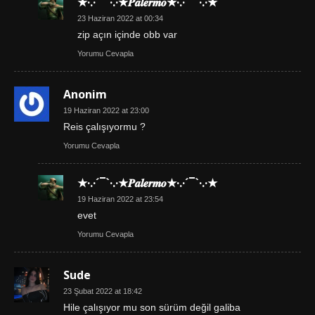
★·.·´¯`·.·★𝑷𝒂𝒍𝒆𝒓𝒎𝒐★·.·´¯`·.·★
23 Haziran 2022 at 00:34
zip açın içinde obb var
Yorumu Cevapla
Anonim
19 Haziran 2022 at 23:00
Reis çalışıyormu ?
Yorumu Cevapla
★·.·´¯`·.·★𝑷𝒂𝒍𝒆𝒓𝒎𝒐★·.·´¯`·.·★
19 Haziran 2022 at 23:54
evet
Yorumu Cevapla
Sude
23 Şubat 2022 at 18:42
Hile çalışıyor mu son sürüm değil galiba