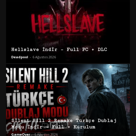
Hellslave İndir – Full PC + DLC
Deadpool
-
6 Ağustos 2026
Silent Hill 2 Remake Türkçe Dublaj
Modu İndir – Full + Kurulum
GameOver
-
6 Ağustos 2026