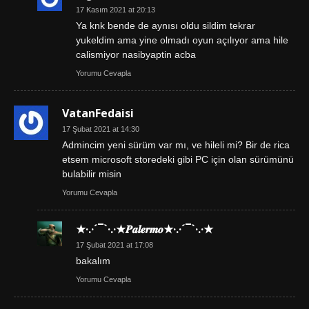
17 Kasım 2021 at 20:13
Ya knk bende de aynısı oldu sildim tekrar
yukeldim ama yine olmadı oyun açılıyor ama hile
calismiyor nasibyaptin acba
Yorumu Cevapla
VatanFedaisi
17 Şubat 2021 at 14:30
Admincim yeni sürüm var mı, ve hileli mi? Bir de rica
etsem microsoft storedeki gibi PC için olan sürümünü
bulabilir misin
Yorumu Cevapla
★·.·´¯`·.·★𝑷𝒂𝒍𝒆𝒓𝒎𝒐★·.·´¯`·.·★
17 Şubat 2021 at 17:08
bakalım
Yorumu Cevapla