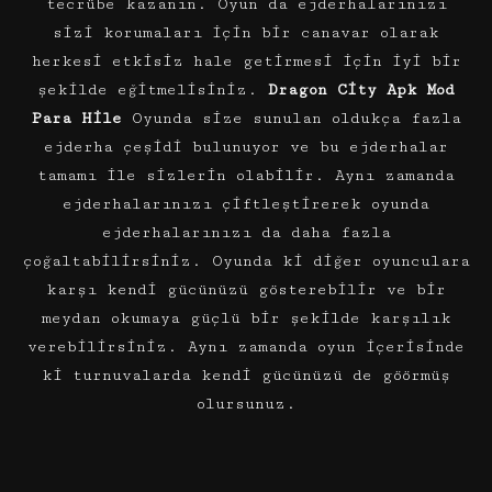
tecrübe kazanın. Oyun da ejderhalarınızı
sizi korumaları için bir canavar olarak
herkesi etkisiz hale getirmesi için iyi bir
şekilde eğitmelisiniz.
Dragon City Apk Mod
Para Hile
Oyunda size sunulan oldukça fazla
ejderha çeşidi bulunuyor ve bu ejderhalar
tamamı ile sizlerin olabilir. Aynı zamanda
ejderhalarınızı çiftleştirerek oyunda
ejderhalarınızı da daha fazla
çoğaltabilirsiniz. Oyunda ki diğer oyunculara
karşı kendi gücünüzü gösterebilir ve bir
meydan okumaya güçlü bir şekilde karşılık
verebilirsiniz. Aynı zamanda oyun içerisinde
ki turnuvalarda kendi gücünüzü de göörmüş
olursunuz.