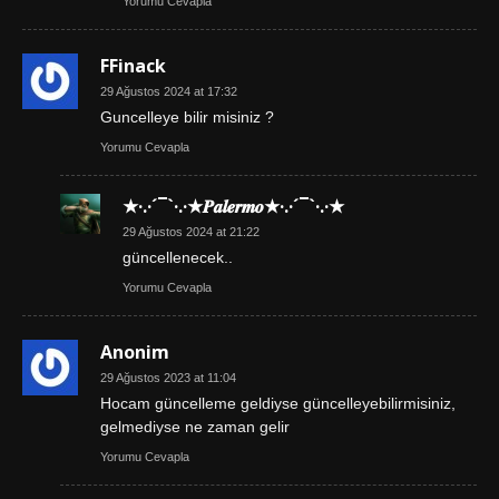
Yorumu Cevapla
FFinack
29 Ağustos 2024 at 17:32
Guncelleye bilir misiniz ?
Yorumu Cevapla
★·.·´¯`·.·★𝑷𝒂𝒍𝒆𝒓𝒎𝒐★·.·´¯`·.·★
29 Ağustos 2024 at 21:22
güncellenecek..
Yorumu Cevapla
Anonim
29 Ağustos 2023 at 11:04
Hocam güncelleme geldiyse güncelleyebilirmisiniz,
gelmediyse ne zaman gelir
Yorumu Cevapla