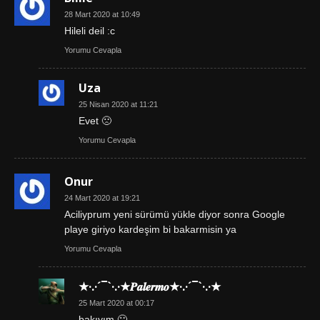
28 Mart 2020 at 10:49
Hileli deil :c
Yorumu Cevapla
Uza
25 Nisan 2020 at 11:21
Evet 🙁
Yorumu Cevapla
Onur
24 Mart 2020 at 19:21
Aciliyprum yeni sürümü yükle diyor sonra Google
playe giriyo kardeşim bi bakarmisin ya
Yorumu Cevapla
★·.·´¯`·.·★𝑷𝒂𝒍𝒆𝒓𝒎𝒐★·.·´¯`·.·★
25 Mart 2020 at 00:17
bakıyım 🙂