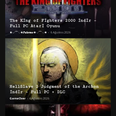
The King of Fighters 2000 İndir –
Full PC Atari Oyunu
★·.·´¯`·.·★𝑷𝒂𝒍𝒆𝒓𝒎𝒐★·.·´¯`·.·★
-
6 Ağustos 2026
HellSlave 2 Judgment of the Archon
İndir – Full PC + DLC
GameOver
-
6 Ağustos 2026