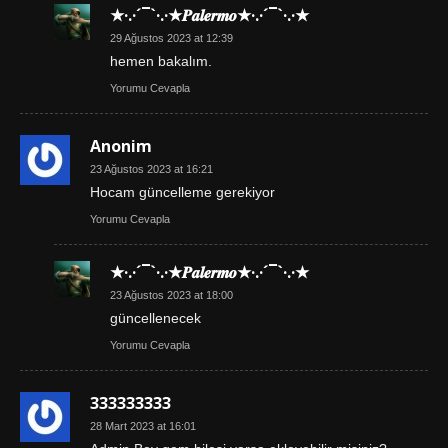
★·.·´¯`·.·★𝑷𝒂𝒍𝒆𝒓𝒎𝒐★·.·´¯`·.·★
29 Ağustos 2023 at 12:39
hemen bakalım.
Yorumu Cevapla
Anonim
23 Ağustos 2023 at 16:21
Hocam güncelleme gerekiyor
Yorumu Cevapla
★·.·´¯`·.·★𝑷𝒂𝒍𝒆𝒓𝒎𝒐★·.·´¯`·.·★
23 Ağustos 2023 at 18:00
güncellenecek
Yorumu Cevapla
333333333
28 Mart 2023 at 16:01