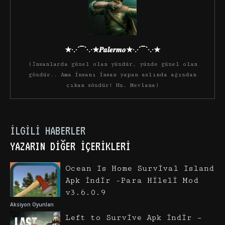
★·.·´¯`·.·★𝑷𝒂𝒍𝒆𝒓𝒎𝒐★·.·´¯`·.·★
(İnsanlarda güzel olan yüzdür, yüzde güzel olan
gözdür.. Ama insanı insan yapan aslında ağızdan
çıkan sözdür! Hz. Mevlana)
İLGILI HABERLER
YAZARIN DIĞER İÇERIKLERI
Ocean Is Home Survival Island
Apk İndir -Para Hileli Mod
v3.6.0.9
Aksiyon Oyunları
Left to Survive Apk İndir –