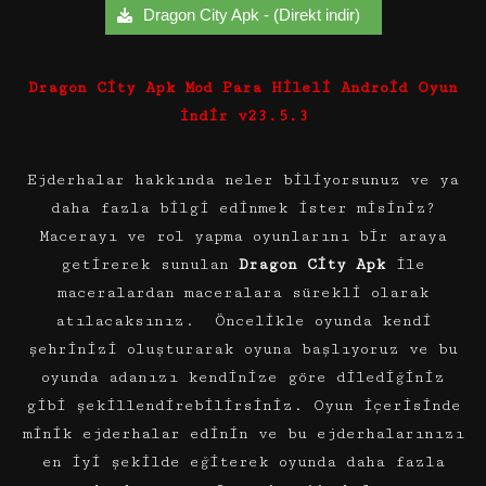
Dragon City Apk - (Direkt indir)
Dragon City Apk Mod Para Hileli Android Oyun
İndir v23.5.3
Ejderhalar hakkında neler biliyorsunuz ve ya
daha fazla bilgi edinmek ister misiniz?
Macerayı ve rol yapma oyunlarını bir araya
getirerek sunulan
Dragon City Apk
ile
maceralardan maceralara sürekli olarak
atılacaksınız. Öncelikle oyunda kendi
şehrinizi oluşturarak oyuna başlıyoruz ve bu
oyunda adanızı kendinize göre dilediğiniz
gibi şekillendirebilirsiniz. Oyun içerisinde
minik ejderhalar edinin ve bu ejderhalarınızı
en iyi şekilde eğiterek oyunda daha fazla