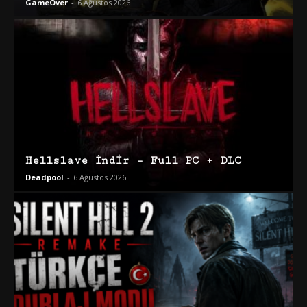
GameOver
-
6 Ağustos 2026
Hellslave İndir – Full PC + DLC
Deadpool
-
6 Ağustos 2026