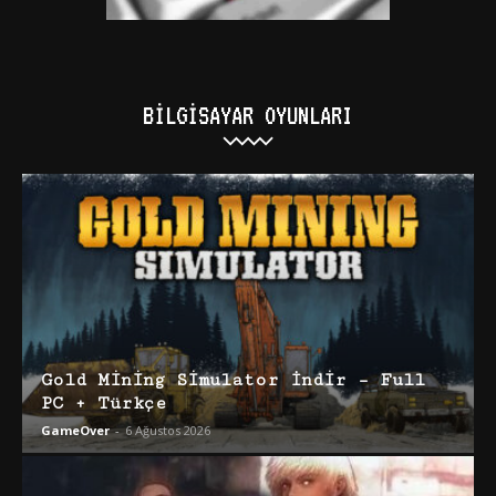
BILGISAYAR OYUNLARI
Gold Mining Simulator İndir – Full
PC + Türkçe
GameOver
-
6 Ağustos 2026