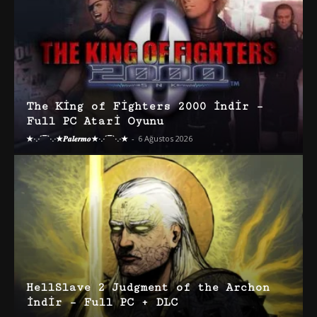
The King of Fighters 2000 İndir –
Full PC Atari Oyunu
★·.·´¯`·.·★𝑷𝒂𝒍𝒆𝒓𝒎𝒐★·.·´¯`·.·★
-
6 Ağustos 2026
HellSlave 2 Judgment of the Archon
İndir – Full PC + DLC