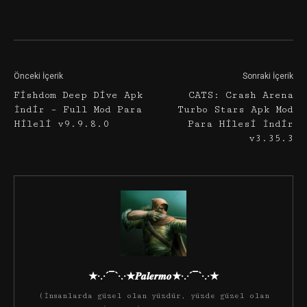
Facebook
Twitter
Google+
Önceki İçerik
Sonraki İçerik
Fishdom Deep Dive Apk
CATS: Crash Arena
İndir – Full Mod Para
Turbo Stars Apk Mod
Hileli v9.9.8.0
Para Hilesi İndir
v3.35.3
★·.·´¯`·.·★𝑷𝒂𝒍𝒆𝒓𝒎𝒐★·.·´¯`·.·★
(İnsanlarda güzel olan yüzdür, yüzde güzel olan