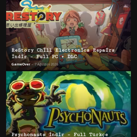
ReStory Chill Electronics Repairs
İndir – Full PC + DLC
GameOver
-
7 Ağustos 2026
Psychonauts İndir – Full Türkçe