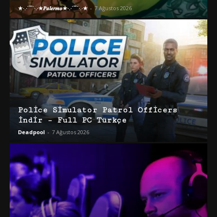
★·.·´¯`·.·★𝑷𝒂𝒍𝒆𝒓𝒎𝒐★·.·´¯`·.·★
-
7 Ağustos 2026
Police Simulator Patrol Officers
İndir – Full PC Türkçe
Deadpool
-
7 Ağustos 2026