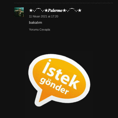
★·.·´¯`·.·★𝑷𝒂𝒍𝒆𝒓𝒎𝒐★·.·´¯`·.·★
11 Nisan 2021 at 17:20
bakalım
Yorumu Cevapla