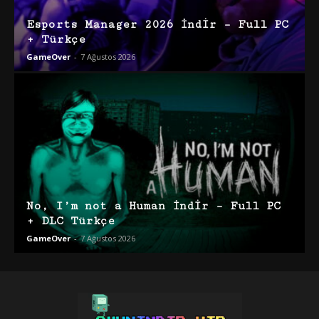
Esports Manager 2026 İndir – Full PC
+ Türkçe
GameOver
-
7 Ağustos 2026
No, I’m not a Human İndir – Full PC
+ DLC Türkçe
GameOver
-
7 Ağustos 2026