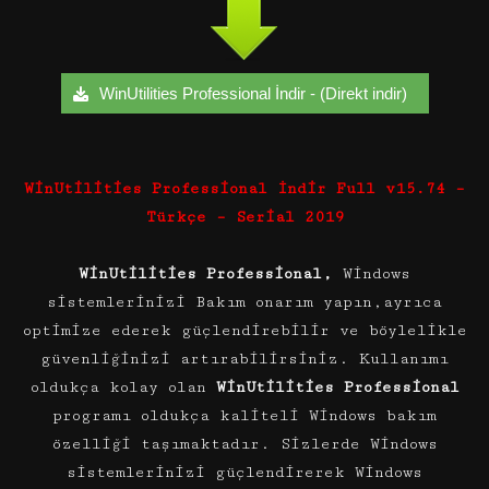
WinUtilities Professional İndir - (Direkt indir)
WinUtilities Professional İndir Full v15.74 –
Türkçe – Serial 2019
WinUtilities Professional,
Windows
sistemlerinizi Bakım onarım yapın,ayrıca
optimize ederek güçlendirebilir ve böylelikle
güvenliğinizi artırabilirsiniz. Kullanımı
oldukça kolay olan
WinUtilities Professional
programı oldukça kaliteli Windows bakım
özelliği taşımaktadır. Sizlerde Windows
sistemlerinizi güçlendirerek Windows