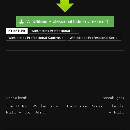
WinUtilities Professional İndir - (Direkt indir)
ETIKETLER
WinUtilities Professional Full
WinUtilities Professional Katılımsız
WinUtilities Professional Serial
Facebook
Twitter
Google+
Önceki İçerik
Sonraki İçerik
The Other 99 İndir –
Hardcore Parkour İndir
Full – Son Sürüm
– Full