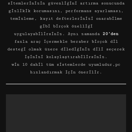
sitemlerinizin güvenliğini artırma sonucunda
gizlikik korumasını, performans ayarlaması,
temizleme, kayıt defterlerinizi onarabilme
gibi birçok özelliği
uygulayabilirsiniz. Aynı zamanda
20’den
fazla araç içermekle beraber birçok dil
desteği olmak üzere dilediğiniz dili seçerek
işinizi kolaylaştırabilirsiniz.
win 10 dahil tüm sistemlerde uyumludur,pc
hızlandırmak için önerilir.