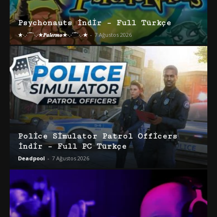
Psychonauts İndir – Full Türkçe
★·.·´¯`·.·★𝑷𝒂𝒍𝒆𝒓𝒎𝒐★·.·´¯`·.·★
-
7 Ağustos 2026
Police Simulator Patrol Officers
İndir – Full PC Türkçe
Deadpool
-
7 Ağustos 2026