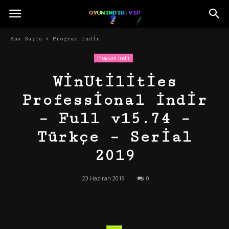
Ana Sayfa
Program İndir
Program İndir
WinUtilities
Professional İndir
– Full v15.74 –
Türkçe – Serial
2019
23 Haziran 2019
0