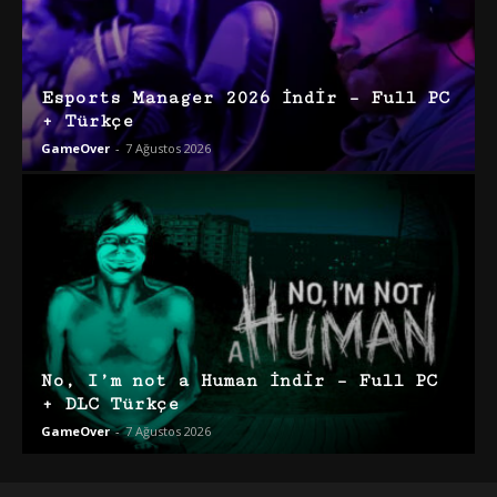
Esports Manager 2026 İndir – Full PC
+ Türkçe
GameOver
-
7 Ağustos 2026
No, I’m not a Human İndir – Full PC
+ DLC Türkçe
GameOver
-
7 Ağustos 2026