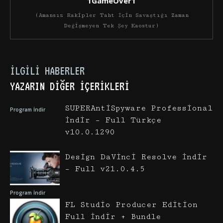
1GameOver1
(Amansız Rakipler Taht İçin Savaştığı Zaman
Değişmeyen Tek Şey Kaostur)
İLGILI HABERLER
YAZARIN DIĞER İÇERIKLERI
SUPERAntiSpyware Professional
Program İndir
İndir – Full Türkçe
v10.0.1290
Design DaVinci Resolve İndir
– Full v21.0.4.5
Program İndir
FL Studio Producer Edition
Full İndir + Bundle