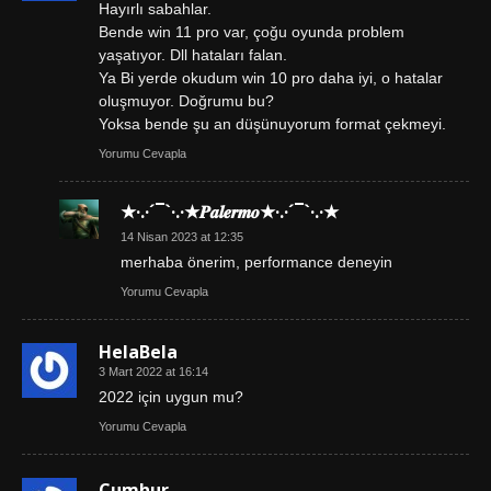
Hayırlı sabahlar.
Bende win 11 pro var, çoğu oyunda problem
yaşatıyor. Dll hataları falan.
Ya Bi yerde okudum win 10 pro daha iyi, o hatalar
oluşmuyor. Doğrumu bu?
Yoksa bende şu an düşünuyorum format çekmeyi.
Yorumu Cevapla
★·.·´¯`·.·★𝑷𝒂𝒍𝒆𝒓𝒎𝒐★·.·´¯`·.·★
14 Nisan 2023 at 12:35
merhaba önerim, performance deneyin
Yorumu Cevapla
HelaBela
3 Mart 2022 at 16:14
2022 için uygun mu?
Yorumu Cevapla
Cumhur