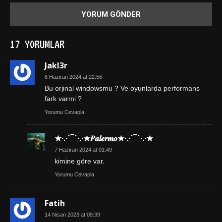
17 YORUMLAR
Jakl3r
6 Haziran 2024 at 22:56
Bu orjinal windowsmu ? Ve oyunlarda performans
fark varmi ?
Yorumu Cevapla
★·.·´¯`·.·★𝑷𝒂𝒍𝒆𝒓𝒎𝒐★·.·´¯`·.·★
7 Haziran 2024 at 01:49
kimine göre var.
Yorumu Cevapla
Fatih
14 Nisan 2023 at 09:39