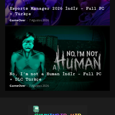
Esports Manager 2026 İndir – Full PC
+ Türkçe
GameOver
-
7 Ağustos 2026
No, I’m not a Human İndir – Full PC
+ DLC Türkçe
GameOver
-
7 Ağustos 2026