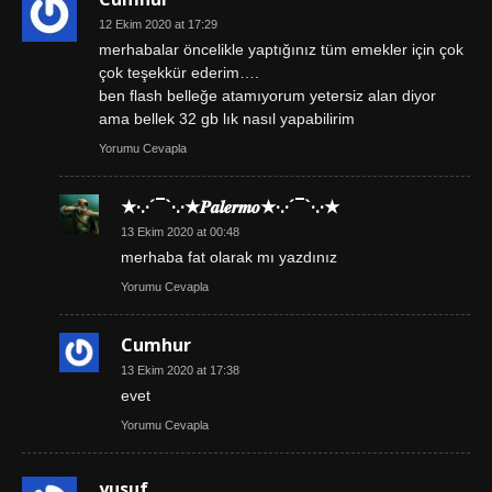
12 Ekim 2020 at 17:29
merhabalar öncelikle yaptığınız tüm emekler için çok
çok teşekkür ederim….
ben flash belleğe atamıyorum yetersiz alan diyor
ama bellek 32 gb lık nasıl yapabilirim
Yorumu Cevapla
★·.·´¯`·.·★𝑷𝒂𝒍𝒆𝒓𝒎𝒐★·.·´¯`·.·★
13 Ekim 2020 at 00:48
merhaba fat olarak mı yazdınız
Yorumu Cevapla
Cumhur
13 Ekim 2020 at 17:38
evet
Yorumu Cevapla
yusuf