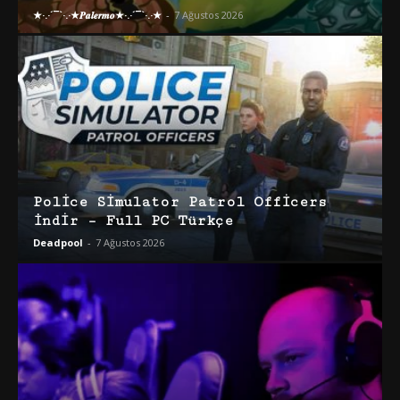
★·.·´¯`·.·★𝑷𝒂𝒍𝒆𝒓𝒎𝒐★·.·´¯`·.·★
-
7 Ağustos 2026
Police Simulator Patrol Officers
İndir – Full PC Türkçe
Deadpool
-
7 Ağustos 2026