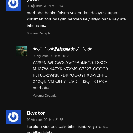
30 Ağustos 2019 at 17:14
merhaba benim falşım yok ondan dolayı setuptan
kurumak zorundayım benden key istiyo bana key ata
bilirmisiniz
Yorumu Cevapla
★·.·´¯`·.·★𝑷𝒂𝒍𝒆𝒓𝒎𝒐★·.·´¯`·.·★
30 Ağustos 2019 at 18:53
W269N-WFGWX-YVC9B-4J6C9-T83GX
MH37W-N47XK-V7XM9-C7227-GCQG9
FJT8C-2WNKT-DKPQG-JYHXD-YBFFC
X4XQN-VMKJH-7TCVD-TB3QT-KTPKM
merhaba
Yorumu Cevapla
Ekvator
10 Ağustos 2019 at 21:55
kurulum videosu cekebilirmisiniz veya varsa
atabilirmisiniz