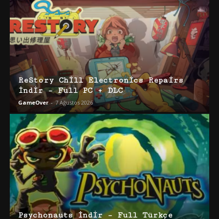
ReStory Chill Electronics Repairs
İndir – Full PC + DLC
GameOver
-
7 Ağustos 2026
Psychonauts İndir – Full Türkçe