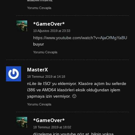
Yorumu Cevapla
*GameOver*
10 Ağustos 2019 at 23:33
https://www.youtube.com/watch?v=AjaOfMgYaBU
buyur
Yorumu Cevapla
MasterX
18 Temmuz 2019 at 14:18
nLite ile ISO’ yu eklemiyor. Klasöre açtım bu seferde
i386 ve AMD64 klasörleri eksik olduğundan işlem
yapmaya izin vermiyor. 🙁
Yorumu Cevapla
*GameOver*
18 Temmuz 2019 at 18:02
düzeleme için youtube göz at. bilgin yoksa