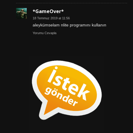
*GameOver*
18 Temmuz 2019 at 11:56
aleykümselam nlite programını kullanın
Yorumu Cevapla