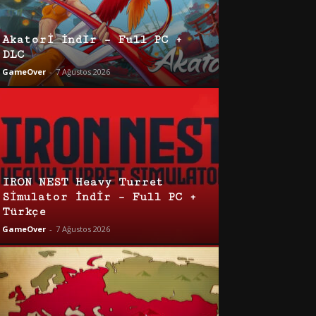
Akatori İndir – Full PC +
DLC
GameOver
-
7 Ağustos 2026
IRON NEST Heavy Turret
Simulator İndir – Full PC +
Türkçe
GameOver
-
7 Ağustos 2026