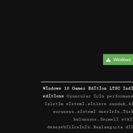
Windows 1
Windows 10 Gamer Edition LTSC İnd
editions
Oyuncular için performan
işletim sistemi,sizlere sunduk,b
sorunsuz,sistemi öneririz,Tür
bulunuyor,Seçmeli etki
deneyebilirsiniz.Başlangıçta di