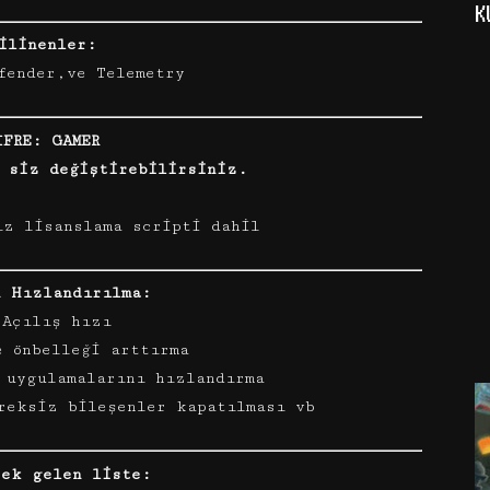
K
ilinenler:
fender,ve Telemetry
İFRE: GAMER
a siz değiştirebilirsiniz.
z lisanslama scripti dahil
n Hızlandırılma:
 Açılış hızı
e önbelleği arttırma
 uygulamalarını hızlandırma
reksiz bileşenler kapatılması vb
 ek gelen liste: