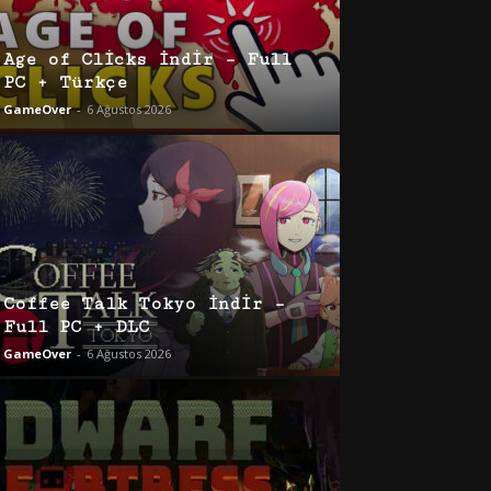
Age of Clicks İndir – Full
PC + Türkçe
GameOver
-
6 Ağustos 2026
Coffee Talk Tokyo İndir –
Full PC + DLC
GameOver
-
6 Ağustos 2026