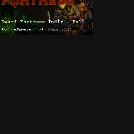
Dwarf Fortress İndir – Full
★·.·´¯`·.·★𝑷𝒂𝒍𝒆𝒓𝒎𝒐★·.·´¯`·.·★
-
6 Ağustos 2026