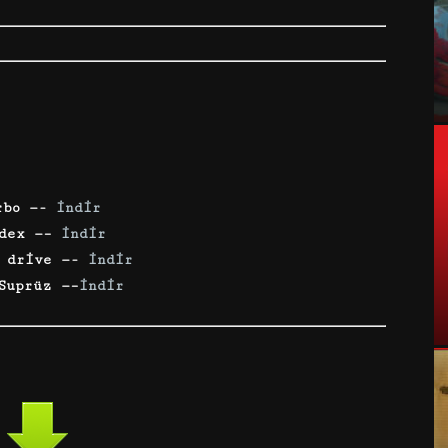
rbo —-
indir
ndex —–
indir
e drive —-
indir
Suprüz —–
indir