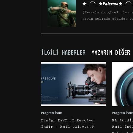
★·.·´¯`·.·★𝑷𝒂𝒍𝒆𝒓𝒎𝒐★·.·´¯`
(İnsanlarda güzel olan y
yapan aslında ağızdan ç
İLGILI HABERLER
YAZARIN DIĞER 
Program İndir
Program İndir
Design DaVinci Resolve
FL Studi
İndir – Full v21.0.4.5
Full İnd
v26.1.3.