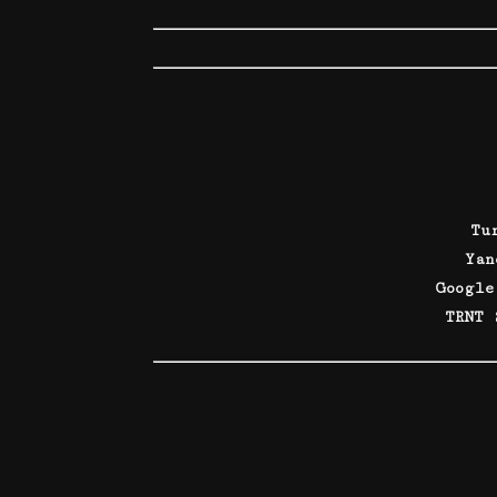
Tu
Ya
Googl
TRNT 