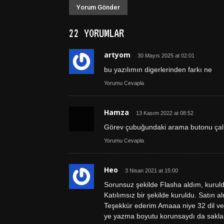
22 YORUMLAR
artyom
30 Mayıs 2025 at 02:01
bu yazılımın digerlerinden farkı ne
Yorumu Cevapla
Hamza
13 Kasım 2022 at 08:52
Görev çubuğundaki arama butonu çalı
Yorumu Cevapla
Heo
3 Nisan 2021 at 15:00
Sorunsuz şekilde Flasha aldım, kuruldu
Katılımsız bir şekilde kuruldu. Satın 
Teşekkür ederim Amaaa niye 32 dil 
ye yazma boyutu korunsaydı da sakla