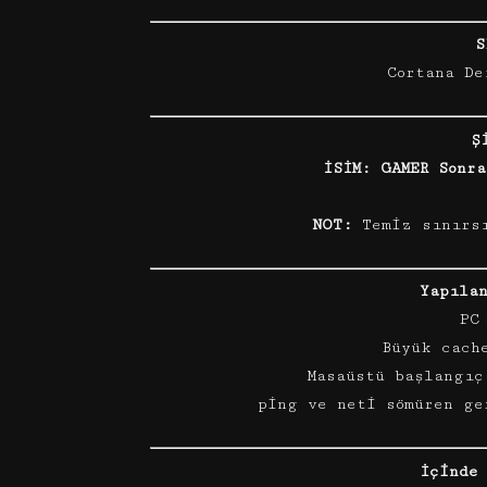
S
Cortana De
Ş
İSİM: GAMER Sonr
NOT:
Temiz sınırsı
Yapıla
PC
Büyük cach
Masaüstü başlangıç
ping ve neti sömüren ge
İçinde