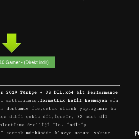
0 Gamer - (Direkt indir)
ir 2019 Türkçe + 38 Dil,x64 bit Performance
sı arttırılmış
,formatlık hafif kasmayan
win
ir dostumuz ile,ortak olarak yaptığımız bu
kçe dahil çoklu dil,içerir, 38 adet dil
nleştirme özelliği ile. indirip
P
li seçmek mümkündür,klavye sorunu yoktur.