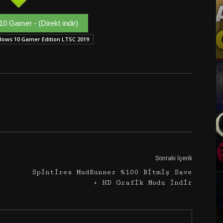
0 Gamer - (Direkt indir)
ows 10 Gamer Edition LTSC 2019
Google+
Email
Sonraki İçerik
Spintires MudRunner %100 Bitmiş Save
+ HD Grafik Modu İndir