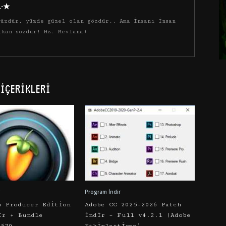
·.·★
üzdür, yüzde güzel olan gözdür.. Ama insanı insan
ıkan sözdür! Hz. Mevlana)
İÇERIKLERI
Program İndir
o Producer Edition
Adobe CC 2025-2026 Patch
ir + Bundle
İndir – Full v4.2.1 (Adobe
5570
Etkinleştirme)