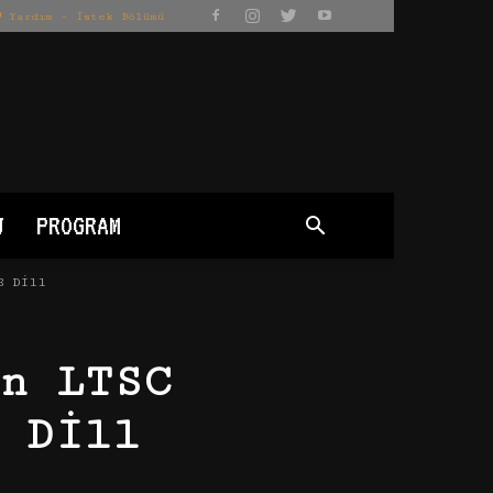
Yardım – İstek Bölümü
J
PROGRAM
8 Dill
n LTSC
 Dill