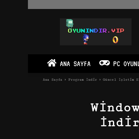
Oyun
İndir
Vip
–
Program
İndir
Full
ANA SAYFA
PC OYUN
PC
Ve
Android
Ana Sayfa
Program İndir
Güncel İşletim S
Apk
Windo
İndi