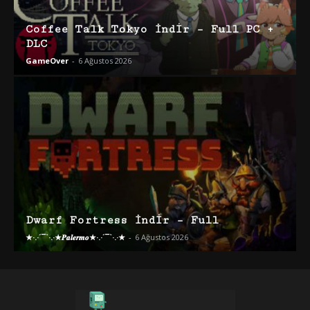
Coffee Talk Tokyo İndir – Full PC +
DLC
GameOver
-
6 Ağustos 2026
Dwarf Fortress İndir – Full
★·.·´¯`·.·★𝑷𝒂𝒍𝒆𝒓𝒎𝒐★·.·´¯`·.·★
-
6 Ağustos 2026