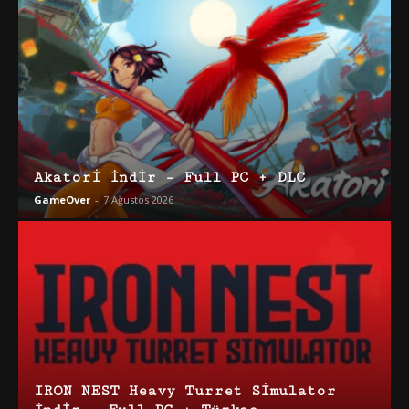
Akatori İndir – Full PC + DLC
GameOver
-
7 Ağustos 2026
IRON NEST Heavy Turret Simulator