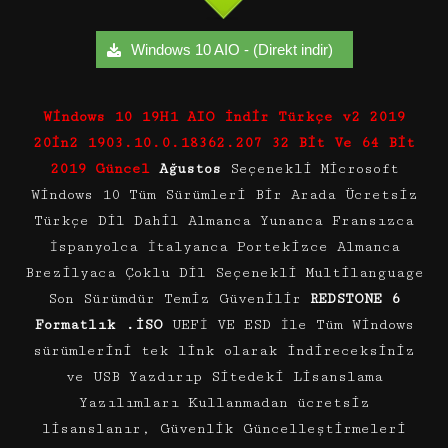
Windows 10 AIO - (Direkt indir)
Windows 10 19H1 AIO İndir Türkçe v2 2019
20in2 1903.10.0.18362.207 32 Bit Ve 64 Bit
2019 Güncel
Ağustos
Seçenekli Microsoft
Windows 10 Tüm Sürümleri Bir Arada Ücretsiz
Türkçe Dil Dahil Almanca Yunanca Fransızca
İspanyolca İtalyanca Portekizce Almanca
Brezilyaca Çoklu Dil Seçenekli Multilanguage
Son Sürümdür Temiz Güvenilir
REDSTONE 6
Formatlık .İSO
UEFİ VE ESD İle Tüm Windows
sürümlerini tek link olarak indireceksiniz
ve USB Yazdırıp Sitedeki Lisanslama
Yazılımları Kullanmadan ücretsiz
lisanslanır, Güvenlik Güncelleştirmeleri