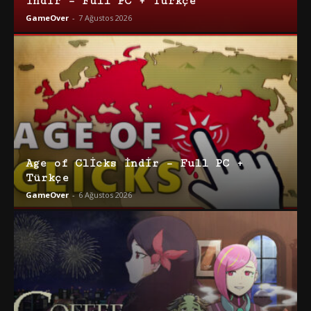
İndir – Full PC + Türkçe
GameOver
-
7 Ağustos 2026
Age of Clicks İndir – Full PC +
Türkçe
GameOver
-
6 Ağustos 2026