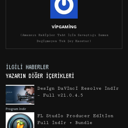
VİPGAMİNG
(Amansız Rakipler Taht İçin Savaştığı Zaman
Değişmeyen Tek Şey Kaostur)
İLGILI HABERLER
YAZARIN DIĞER İÇERIKLERI
Design DaVinci Resolve İndir
– Full v21.0.4.5
Program İndir
FL Studio Producer Edition
Full İndir + Bundle