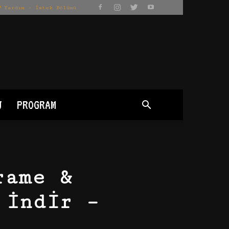
Yardım – İstek Bölümü
J
PROGRAM
rame &
 İndir –