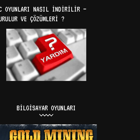
C OYUNLARI NASIL İNDIRILIR –
URULUR VE ÇÖZÜMLERI ?
BILGISAYAR OYUNLARI