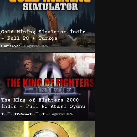
Gold Mining Simulator İndir
– Full PC + Türkçe
GameOver
-
6 Ağustos 2026
The King of Fighters 2000
İndir – Full PC Atari Oyunu
★·.·´¯`·.·★𝑷𝒂𝒍𝒆𝒓𝒎𝒐★·.·´¯`·.·★
-
6 Ağustos 2026