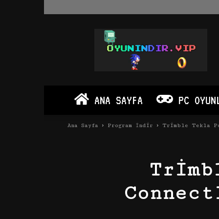
Oyun
İndir
Vip
–
Program
İndir
Full
ANA SAYFA
PC OYUN
PC
Ve
Android
Ana Sayfa
Program İndir
Trimble Tekla Po
Apk
Trimb
Connect