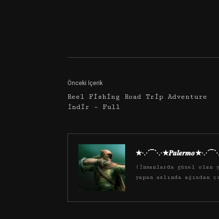
Facebook
Twitter
Önceki İçerik
Reel Fishing Road Trip Adventure
İndir – Full
★·.·´¯`·.·★𝑷𝒂𝒍𝒆𝒓𝒎𝒐★·.·´¯`
(İnsanlarda güzel olan y
yapan aslında ağızdan ç