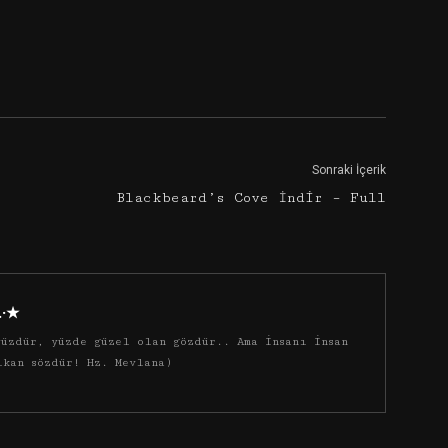
Google+
Email
Sonraki İçerik
Blackbeard’s Cove İndir – Full
·.·★
üzdür, yüzde güzel olan gözdür.. Ama insanı insan
ıkan sözdür! Hz. Mevlana)