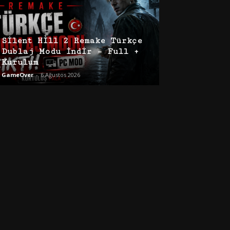
Silent Hill 2 Remake Türkçe
Dublaj Modu İndir – Full +
Kurulum
GameOver
-
6 Ağustos 2026