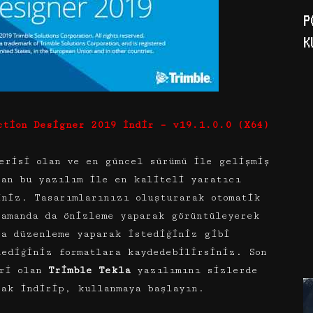
P
K
ction Designer 2019 İndir – v19.1.0.0 (X64)
risi olan ve en güncel sürümü ile gelişmiş
lan bu yazılım ile en kaliteli yaratıcı
iniz. Tasarımlarınızı oluşturarak otomatik
zamanda da önizleme yaparak görüntüleyerek
ca düzenleme yaparak istediğiniz gibi
lediğiniz formatlara kaydedebilirsiniz. Son
iri olan
Trimble Tekla
yazılımını sizlerde
ak indirip, kullanmaya başlayın.