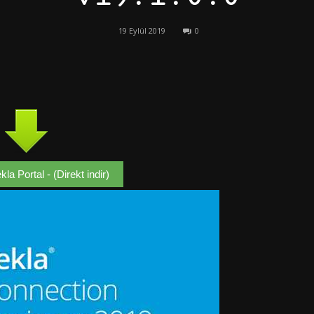
19 Eylül 2019
0
kla Portal - (Direkt indir)