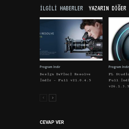
İLGILI HABERLER
YAZARIN DIĞER 
Program İndir
Program İndir
Design DaVinci Resolve
FL Studi
İndir – Full v21.0.4.5
Full İnd
v26.1.3.
CEVAP VER