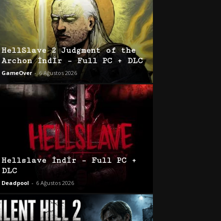
HellSlave 2 Judgment of the
Archon İndir – Full PC + DLC
GameOver
-
6 Ağustos 2026
Hellslave İndir – Full PC +
DLC
Deadpool
-
6 Ağustos 2026