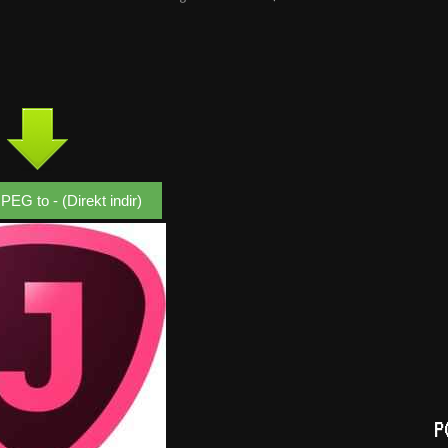
PEG to - (Direkt indir)
P