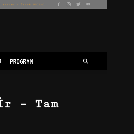
Yardım – İstek Bölümü
J
PROGRAM
ir – Tam