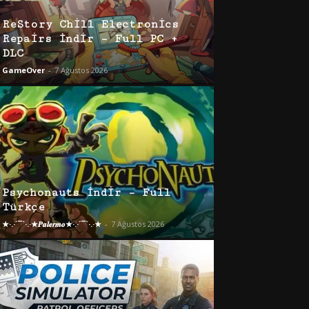
ReStory Chill Electronics
Repairs İndir – Full PC +
DLC
GameOver
-
7 Ağustos 2026
Psychonauts İndir – Full
Türkçe
★·.·´¯`·.·★𝑷𝒂𝒍𝒆𝒓𝒎𝒐★·.·´¯`·.·★
-
7 Ağustos 2026