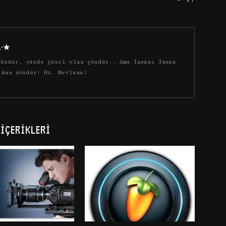
·.·★
üzdür, yüzde güzel olan gözdür.. Ama insanı insan
ıkan sözdür! Hz. Mevlana)
İÇERIKLERI