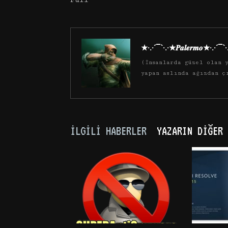
★·.·´¯`·.·★𝑷𝒂𝒍𝒆𝒓𝒎𝒐★·.·´¯`
(İnsanlarda güzel olan y
yapan aslında ağızdan ç
İLGILI HABERLER
YAZARIN DIĞER 