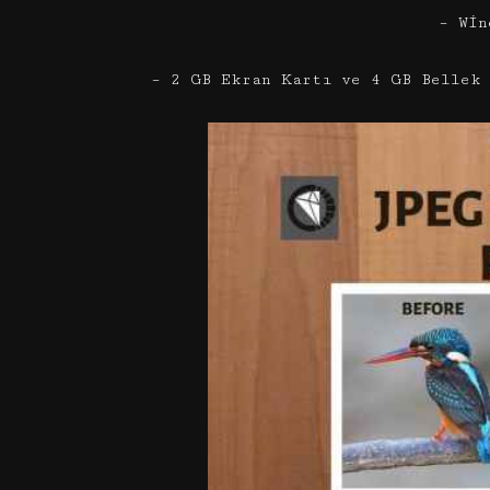
– Win
– 2 GB Ekran Kartı ve 4 GB Bellek