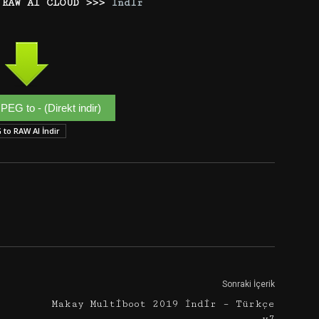
 RAW Al CLOUD >>>
İndir
PEG to - (Direkt indir)
 to RAW Al İndir
Google+
Email
Sonraki İçerik
Makay Multiboot 2019 İndir – Türkçe
– v7