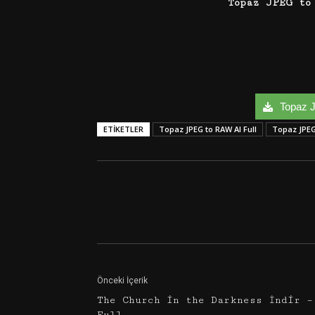
Topaz JPEG to
Topaz J
ETIKETLER
Topaz JPEG to RAW Al Full
Topaz JPEG
Facebook
Twitter
Önceki İçerik
The Church in the Darkness İndir –
Full