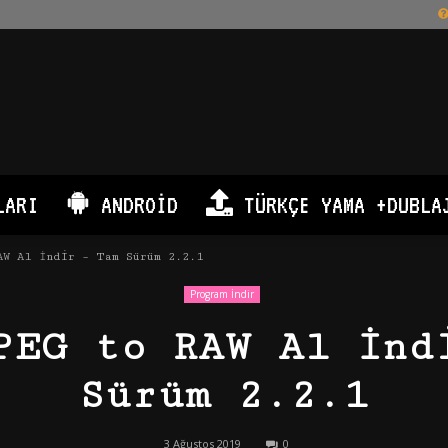
LARI
ANDROID
TÜRKÇE YAMA +DUBLA
W Al İndir – Tam Sürüm 2.2.1
Program İndir
PEG to RAW Al İnd
Sürüm 2.2.1
3 Ağustos 2019
0