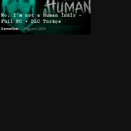
No, I’m not a Human İndir –
Full PC + DLC Türkçe
GameOver
-
7 Ağustos 2026