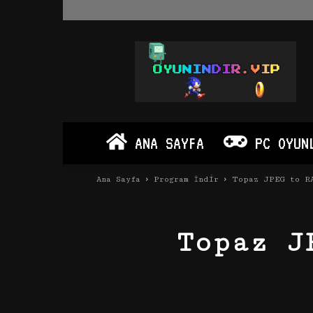
Oyun
İndir
Vip
–
Program
İndir
Full
ANA SAYFA
PC OYUN
PC
Ve
Android
Ana Sayfa
Program İndir
Topaz JPEG to RA
Apk
Topaz J