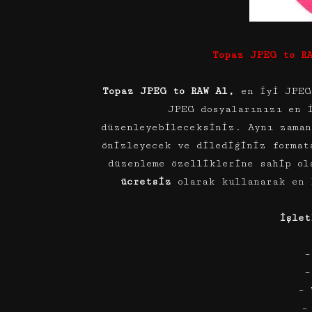
Topaz JPEG to R
Topaz JPEG to RAW Al,
en iyi JPEG
JPEG dosyalarınızı en 
düzenleyebileceksiniz. Aynı zaman
önizleyecek ve dilediğiniz format
düzenleme özelliklerine sahip ol
ücretsiz
olarak kullanarak en 
İşlet
–
–
– 
–