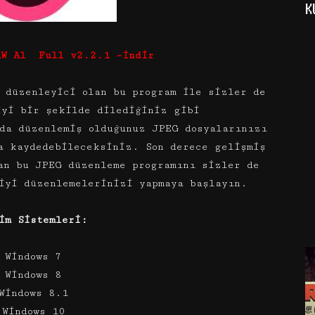
K
AW Al Full v2.2.1
–
İndir
 düzenleyici olan bu program ile sizler de
iyi bir şekilde dilediğiniz gibi
da düzenlemiş olduğunuz JPEG dosyalarınızı
a kaydedebileceksiniz. Son derece gelişmiş
an bu JPEG düzenleme programını sizler de
iyi düzenlemelerinizi yapmaya başlayın.
im Sistemleri:
 Windows 7
 Windows 8
Windows 8.1
 Windows 10