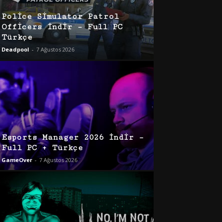
Police Simulator Patrol
Officers İndir – Full PC
Türkçe
Deadpool
-
7 Ağustos 2026
Esports Manager 2026 İndir –
Full PC + Türkçe
GameOver
-
7 Ağustos 2026