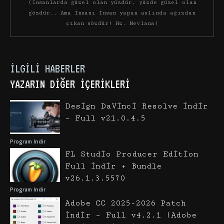
(İnsanlarda güzel olan yüzdür, yüzde güzel olan
gözdür.. Ama insanı insan yapan aslında ağızdan
çıkan sözdür! Hz. Mevlana)
İLGILI HABERLER
YAZARIN DIĞER İÇERIKLERI
Design DaVinci Resolve İndir
– Full v21.0.4.5
Program İndir
FL Studio Producer Edition
Full İndir + Bundle
v26.1.3.5570
Program İndir
Adobe CC 2025-2026 Patch
İndir – Full v4.2.1 (Adobe