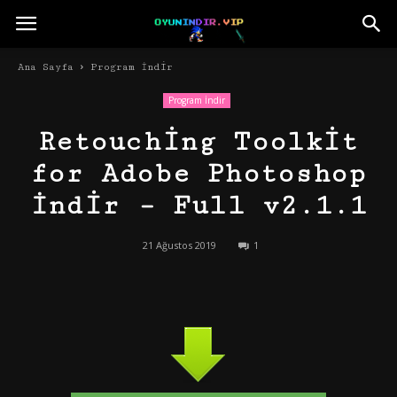
Ana Sayfa
Program İndir
Program İndir
Retouching Toolkit
for Adobe Photoshop
İndir – Full v2.1.1
21 Ağustos 2019
1