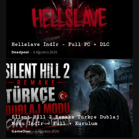
Hellslave İndir – Full PC + DLC
Deadpool
-
6 Ağustos 2026
Silent Hill 2 Remake Türkçe Dublaj
Modu İndir – Full + Kurulum
GameOver
-
6 Ağustos 2026