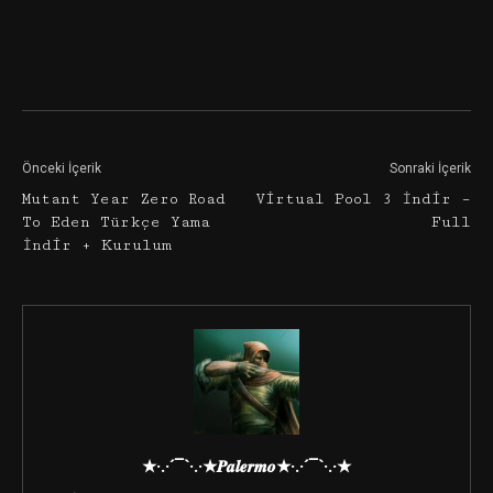
Facebook
Twitter
Google+
Önceki İçerik
Sonraki İçerik
Mutant Year Zero Road
Virtual Pool 3 İndir –
To Eden Türkçe Yama
Full
İndir + Kurulum
★·.·´¯`·.·★𝑷𝒂𝒍𝒆𝒓𝒎𝒐★·.·´¯`·.·★