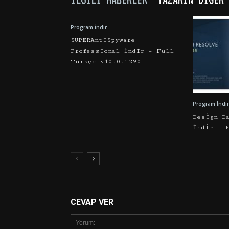
Program İndir
SUPERAntiSpyware
Professional İndir – Full
Türkçe v10.0.1290
Program İndir
Design D
İndir – 
CEVAP VER