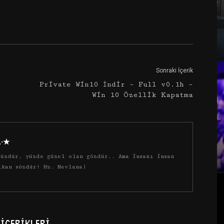
Google+
Email
Sonraki İçerik
Private Win10 İndir – Full v0.1h –
Win 10 Özellik Kapatma
·.·★
üzdür, yüzde güzel olan gözdür.. Ama insanı insan
ıkan sözdür! Hz. Mevlana)
İÇERIKLERI