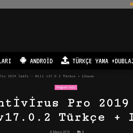
LARI
ANDROID
TÜRKÇE YAMA +DUBLA
Pro 2019 İndir – Full v17.0.2 Türkçe + Lisans
Program İndir
ntivirus Pro 2019
v17.0.2 Türkçe + 
8 Mayıs 2019
8