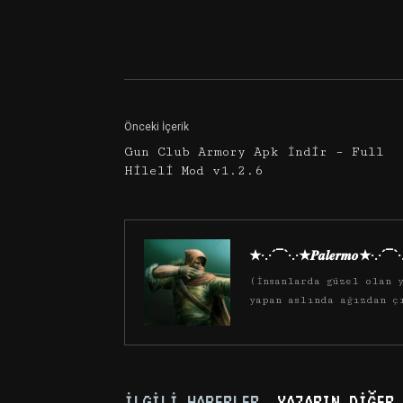
Facebook
Twitter
Önceki İçerik
Gun Club Armory Apk İndir – Full
Hileli Mod v1.2.6
★·.·´¯`·.·★𝑷𝒂𝒍𝒆𝒓𝒎𝒐★·.·´¯`
(İnsanlarda güzel olan y
yapan aslında ağızdan ç
İLGILI HABERLER
YAZARIN DIĞER 