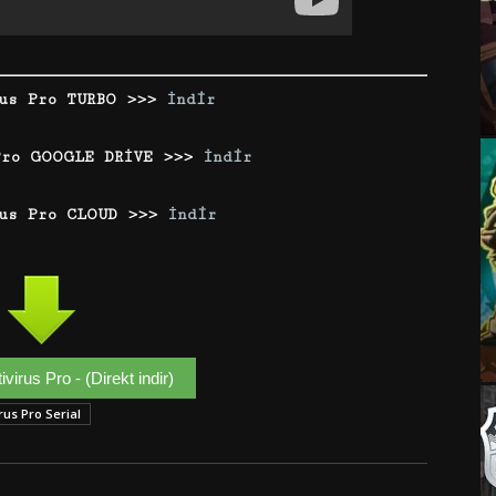
rus Pro TURBO >>>
İndir
Pro GOOGLE DRİVE >>>
İndir
us Pro CLOUD >>>
İndir
virus Pro - (Direkt indir)
rus Pro Serial