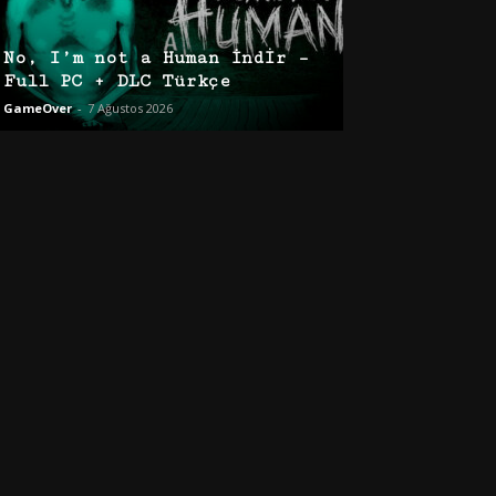
No, I’m not a Human İndir –
Full PC + DLC Türkçe
GameOver
-
7 Ağustos 2026