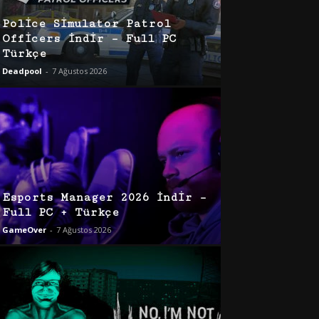
Police Simulator Patrol
Officers İndir – Full PC
Türkçe
Deadpool
-
7 Ağustos 2026
Esports Manager 2026 İndir –
Full PC + Türkçe
GameOver
-
7 Ağustos 2026