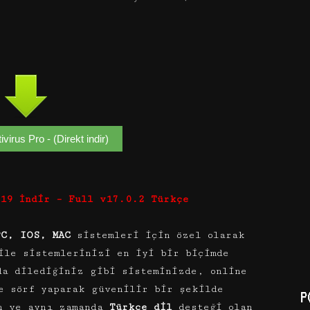
virus Pro - (Direkt indir)
019 İndir – Full v17.0.2 Türkçe
PC, IOS, MAC
sistemleri için özel olarak
ile sistemlerinizi en iyi bir biçimde
da dilediğiniz gibi sisteminizde, online
e sörf yaparak güvenilir bir şekilde
P
 ve aynı zamanda
Türkçe dil
desteği olan