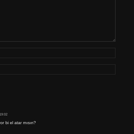
19:02
or bi el atar mısın?