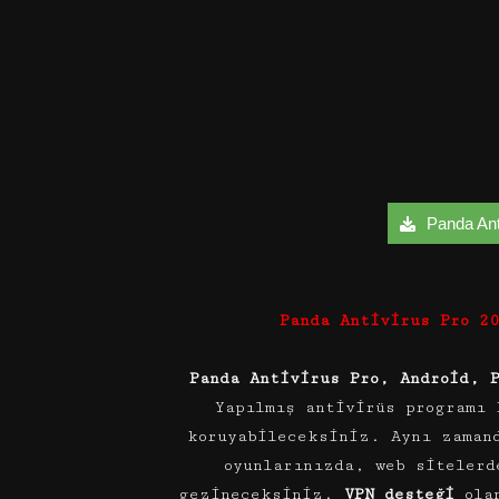
Panda Anti
Panda Antivirus Pro 2
Panda Antivirus Pro,
Android, 
Yapılmış antivirüs programı 
koruyabileceksiniz. Aynı zaman
oyunlarınızda, web sitelerd
gezineceksiniz.
VPN desteği
olan