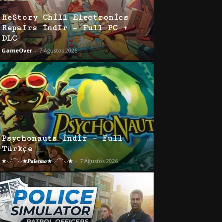
ReStory Chill Electronics
Repairs İndir – Full PC +
DLC
GameOver
-
7 Ağustos 2026
Psychonauts İndir – Full
Türkçe
★·.·´¯`·.·★𝑷𝒂𝒍𝒆𝒓𝒎𝒐★·.·´¯`·.·★
-
7 Ağustos 2026