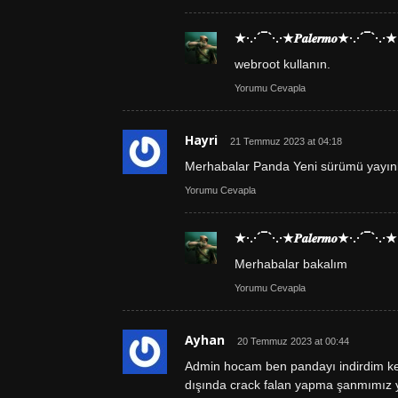
★·.·´¯`·.·★𝑷𝒂𝒍𝒆𝒓𝒎𝒐★·.·´¯`·.·★
webroot kullanın.
Yorumu Cevapla
Hayri
21 Temmuz 2023 at 04:18
Merhabalar Panda Yeni sürümü yayınl
Yorumu Cevapla
★·.·´¯`·.·★𝑷𝒂𝒍𝒆𝒓𝒎𝒐★·.·´¯`·.·★
Merhabalar bakalım
Yorumu Cevapla
Ayhan
20 Temmuz 2023 at 00:44
Admin hocam ben pandayı indirdim key
dışında crack falan yapma şanmımız 