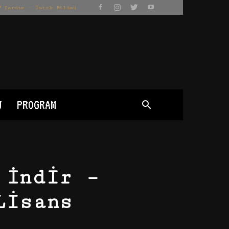
Yardım – İstek Bölümü
J
PROGRAM
 İndir –
Lisans