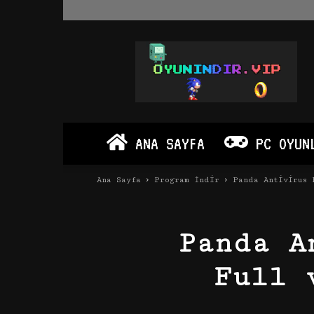
Oyun
İndir
Vip
–
Program
İndir
Full
ANA SAYFA
PC OYUN
PC
Ve
Android
Ana Sayfa
Program İndir
Panda Antivirus 
Apk
Panda A
Full 