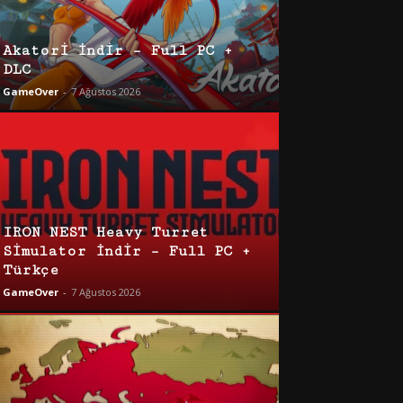
Akatori İndir – Full PC +
DLC
GameOver
-
7 Ağustos 2026
IRON NEST Heavy Turret
Simulator İndir – Full PC +
Türkçe
GameOver
-
7 Ağustos 2026