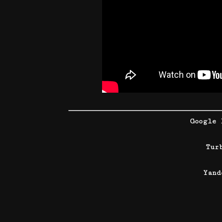
Google 
Tur
Yan