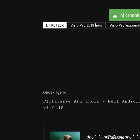
Microsoft 
ETIKETLER
Visio Pro 2019 İndir
Visio Professional
Facebook
Twitter
Önceki İçerik
Plotaverse APK İndir – Full Androi
v4.0.18
★·.·´¯`·.·★𝑷𝒂𝒍𝒆𝒓𝒎𝒐★·.·´¯`