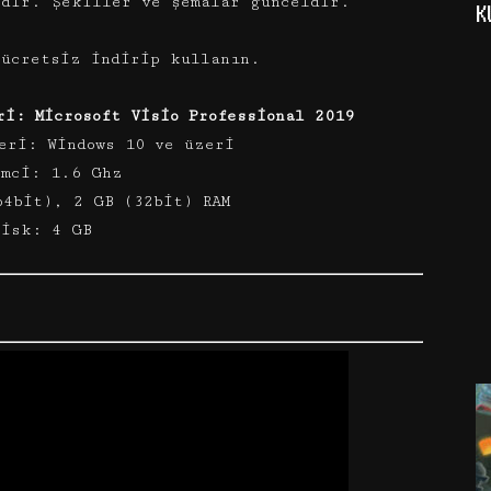
idir. Şekiller ve şemalar günceldir.
K
 ücretsiz indirip kullanın.
ri: Microsoft Visio Professional 2019
eri: Windows 10 ve üzeri
emci: 1.6 Ghz
64bit), 2 GB (32bit) RAM
Disk: 4 GB