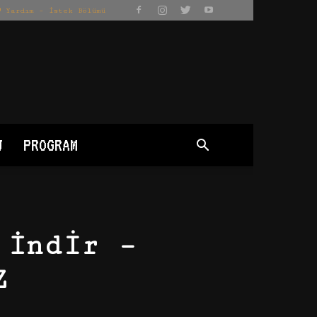
Yardım – İstek Bölümü
J
PROGRAM
 İndir –
Z