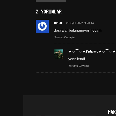
2 YORUMLAR
onur
25 Eylül 2022 at 20:14
dosyalar bulunamıyor hocam
Yorumu Cevapla
★·.·´¯`·.·★𝑷𝒂𝒍𝒆𝒓𝒎𝒐★·.·´¯`·.·★
yennilendi.
Yorumu Cevapla
HAK