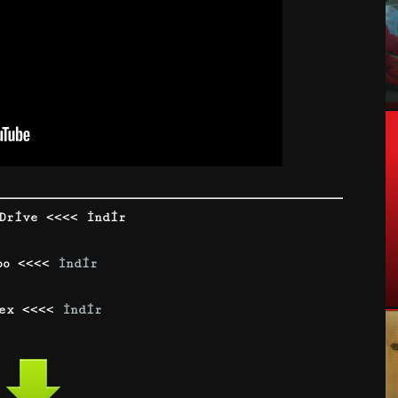
Drive <<<< İndir
bo <<<<
İndir
dex <<<<
İndir