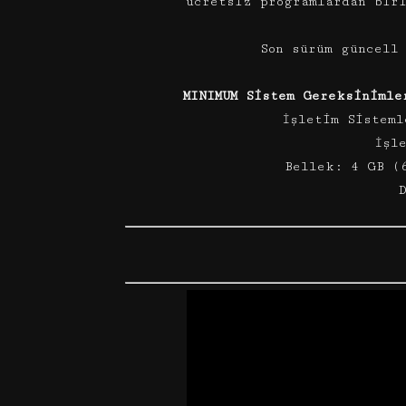
ücretsiz programlardan bir
Son sürüm güncell
MINIMUM Sistem Gereksinimle
İşletim Sisteml
İşl
Bellek: 4 GB (