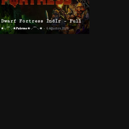
Dwarf Fortress İndir – Full
★·.·´¯`·.·★𝑷𝒂𝒍𝒆𝒓𝒎𝒐★·.·´¯`·.·★
-
6 Ağustos 2026