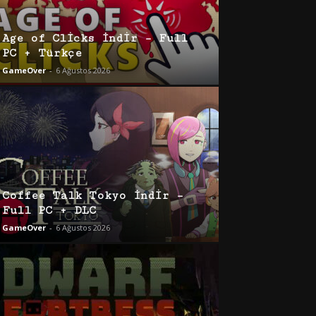
Age of Clicks İndir – Full
PC + Türkçe
GameOver
-
6 Ağustos 2026
Coffee Talk Tokyo İndir –
Full PC + DLC
GameOver
-
6 Ağustos 2026