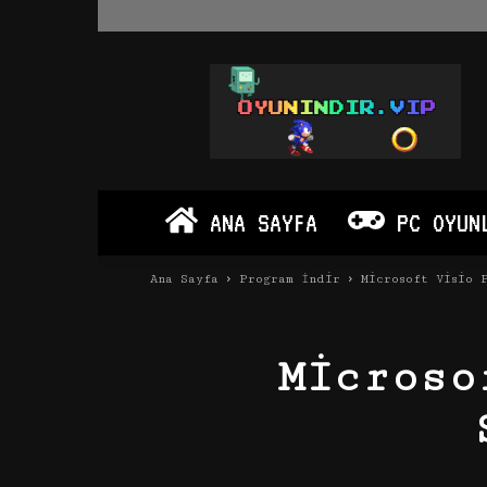
Oyun
İndir
Vip
–
Program
İndir
Full
ANA SAYFA
PC OYUN
PC
Ve
Android
Ana Sayfa
Program İndir
Microsoft Visio 
Apk
Microso