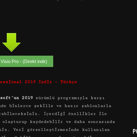
Visio Pro - (Direkt indir)
fessional 2019 İndir – Türkçe
osoft’un 2019
sürümlü programıyla karşı
nde binlerce şekille ve hazır şablonlarla
rabileceksiniz. İçerdiği özellikler ile
 oluşturup kaydedebilir ve daha sonrasında
niz. Veri görselleştirmesinde kullanılan
P