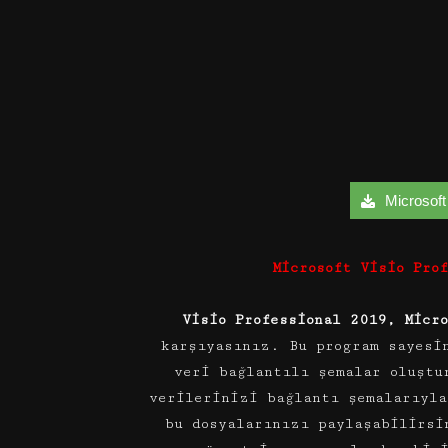
Microsoft 
Microsoft Visio Pro
Visio Professional 2019, Micr
karşıyasınız. Bu program sayesi
veri bağlantılı şemalar oluştu
verilerinizi bağlantı şemalarıyla
bu dosyalarınızı paylaşabilirsi