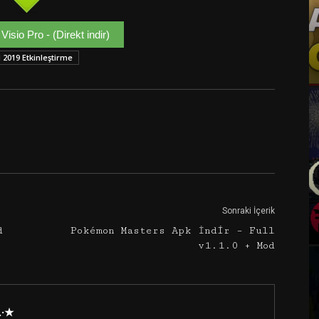
Visio Pro - (Direkt indir)
 2019 Etkinleştirme
Google+
Email
Sonraki İçerik
d
Pokémon Masters Apk İndir – Full
v1.1.0 + Mod
·.·★