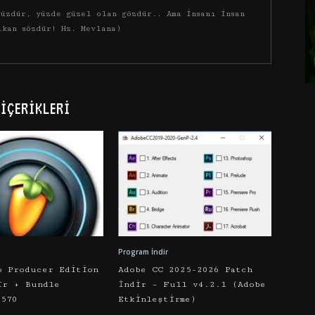
üzdür, yüzde güzel olan gözdür.. Ama insanı insan
ıkan sözdür! Hz. Mevlana)
İÇERIKLERI
Program İndir
o Producer Edition
Adobe CC 2025-2026 Patch
ir + Bundle
İndir – Full v4.2.1 (Adobe
5570
Etkinleştirme)