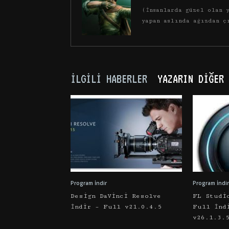
(İnsanlarda güzel olan y
yapan aslında ağızdan ç
İLGILI HABERLER
YAZARIN DIĞER 
Program İndir
Program İndir
Design DaVinci Resolve
FL Studi
İndir – Full v21.0.4.5
Full İnd
v26.1.3.