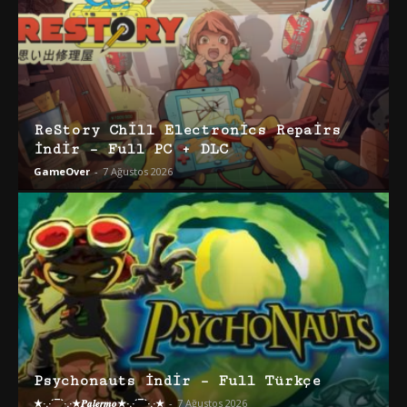
ReStory Chill Electronics Repairs
İndir – Full PC + DLC
GameOver
-
7 Ağustos 2026
Psychonauts İndir – Full Türkçe
★·.·´¯`·.·★𝑷𝒂𝒍𝒆𝒓𝒎𝒐★·.·´¯`·.·★
-
7 Ağustos 2026