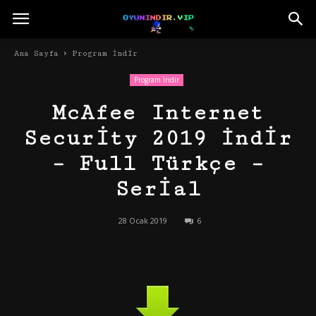
Ana Sayfa
Program İndir
Program İndir
McAfee Internet
Security 2019 İndir
– Full Türkçe –
Serial
28 Ocak 2019
6