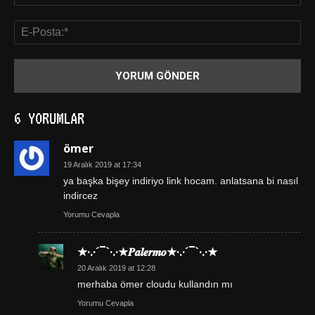
6 YORUMLAR
ömer
19 Aralık 2019 at 17:34
ya başka bişey indiriyo link hocam. anlatsana bi nasıl
indircez
Yorumu Cevapla
★·.·´¯`·.·★𝑷𝒂𝒍𝒆𝒓𝒎𝒐★·.·´¯`·.·★
20 Aralık 2019 at 12:28
merhaba ömer cloudu kullandın mı
Yorumu Cevapla