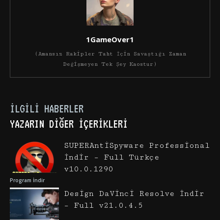
1GameOver1
(Amansız Rakipler Taht İçin Savaştığı Zaman
Değişmeyen Tek Şey Kaostur)
İLGILI HABERLER
YAZARIN DIĞER İÇERIKLERI
SUPERAntiSpyware Professional
İndir – Full Türkçe
v10.0.1290
Program İndir
Design DaVinci Resolve İndir
– Full v21.0.4.5