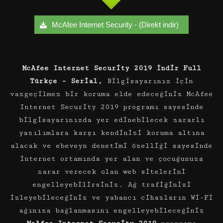
McAfee Internet Security - (Direkt indir)
McAfee Internet Security 2019 İndir Full
Türkçe – Serial,
Bilgisayarınız için
vazgeçilmez bir koruma elde edeceğiniz McAfee
Internet Security 2019 programı sayesinde
bilgisayarınızda yer edinebilecek zararlı
yazılımlara karşı kendinizi koruma altına
alacak ve ebeveyn denetimi özelliği sayesinde
internet ortamında yer alan ve çocuğunuza
zarar verecek olan web sitelerini
engelleyebilirsiniz. Ağ trafiğinizi
izleyebileceğiniz ve yabancı cihazların Wi-Fi
ağınıza bağlanmasını engelleyebileceğiniz