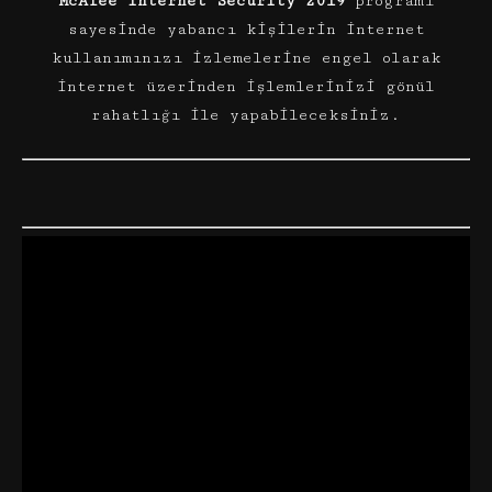
McAfee Internet Security 2019
programı
sayesinde yabancı kişilerin internet
kullanımınızı izlemelerine engel olarak
internet üzerinden işlemlerinizi gönül
rahatlığı ile yapabileceksiniz.