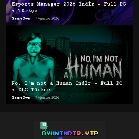
Esports Manager 2026 İndir – Full PC
+ Türkçe
GameOver
-
7 Ağustos 2026
No, I’m not a Human İndir – Full PC
+ DLC Türkçe
GameOver
-
7 Ağustos 2026