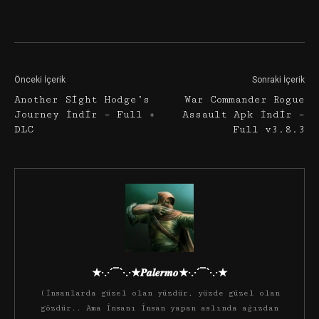
Facebook
Twitter
Google+
Önceki İçerik
Sonraki İçerik
Another Sight Hodge’s
War Commander Rogue
Journey İndir – Full +
Assault Apk İndir –
DLC
Full v3.8.3
★·.·´¯`·.·★𝑷𝒂𝒍𝒆𝒓𝒎𝒐★·.·´¯`·.·★
(İnsanlarda güzel olan yüzdür, yüzde güzel olan
gözdür.. Ama insanı insan yapan aslında ağızdan