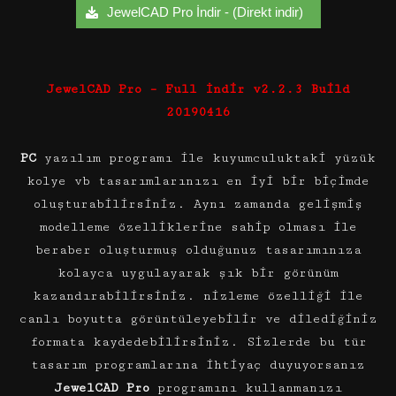
JewelCAD Pro İndir - (Direkt indir)
JewelCAD Pro – Full
İndir v2.2.3 Build
20190416
PC
yazılım programı ile kuyumculuktaki yüzük
kolye vb tasarımlarınızı en iyi bir biçimde
oluşturabilirsiniz. Aynı zamanda gelişmiş
modelleme özelliklerine sahip olması ile
beraber oluşturmuş olduğunuz tasarımınıza
kolayca uygulayarak şık bir görünüm
kazandırabilirsiniz. nizleme özelliği ile
canlı boyutta görüntüleyebilir ve dilediğiniz
formata kaydedebilirsiniz. Sizlerde bu tür
tasarım programlarına ihtiyaç duyuyorsanız
JewelCAD Pro
programını kullanmanızı