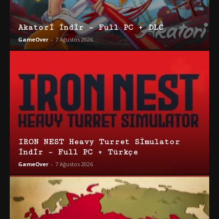
Akatori İndir – Full PC + DLC
GameOver
-
7 Ağustos 2026
IRON NEST Heavy Turret Simulator
İndir – Full PC + Türkçe
GameOver
-
7 Ağustos 2026