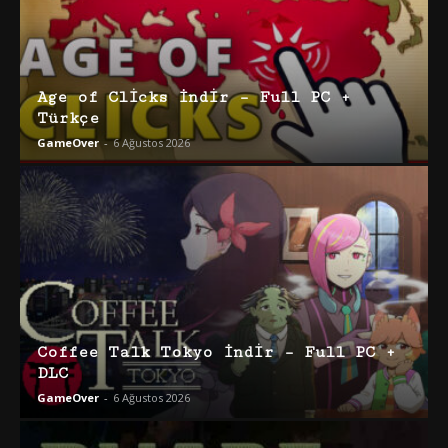
Age of Clicks İndir – Full PC +
Türkçe
GameOver
-
6 Ağustos 2026
Coffee Talk Tokyo İndir – Full PC +
DLC
GameOver
-
6 Ağustos 2026