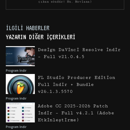
çıkan sözdür! Hz. Mevlana)
İLGILI HABERLER
YAZARIN DIĞER İÇERIKLERI
Design DaVinci Resolve İndir
– Full v21.0.4.5
Program İndir
FL Studio Producer Edition
Full İndir + Bundle
v26.1.3.5570
Program İndir
Adobe CC 2025-2026 Patch
İndir – Full v4.2.1 (Adobe
Etkinleştirme)
Program İndir