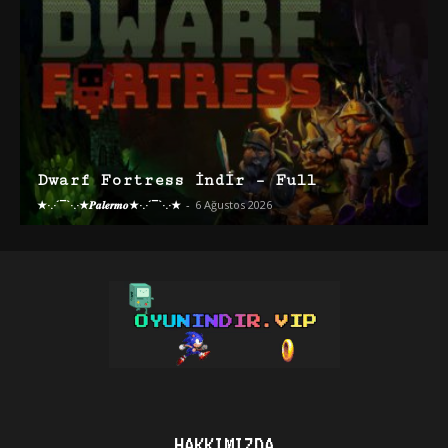
Dwarf Fortress İndir – Full
★·.·´¯`·.·★𝑷𝒂𝒍𝒆𝒓𝒎𝒐★·.·´¯`·.·★
-
6 Ağustos 2026
HAKKIMIZDA