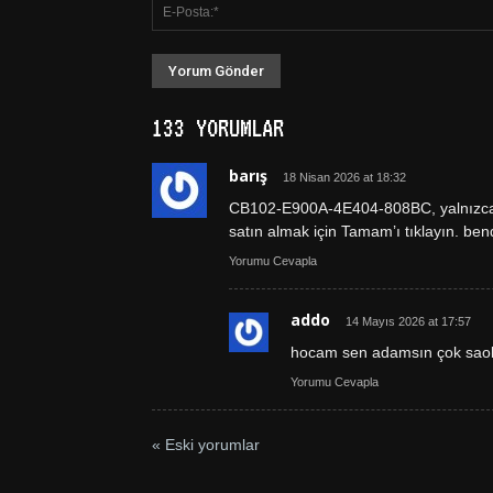
133 YORUMLAR
barış
18 Nisan 2026 at 18:32
CB102-E900A-4E404-808BC, yalnızca Do
satın almak için Tamam’ı tıklayın. b
Yorumu Cevapla
addo
14 Mayıs 2026 at 17:57
hocam sen adamsın çok saol
Yorumu Cevapla
« Eski yorumlar