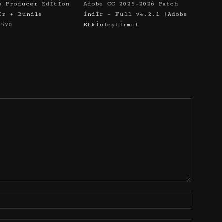
o Producer Edition
Adobe CC 2025-2026 Patch
ir + Bundle
İndir – Full v4.2.1 (Adobe
5570
Etkinleştirme)