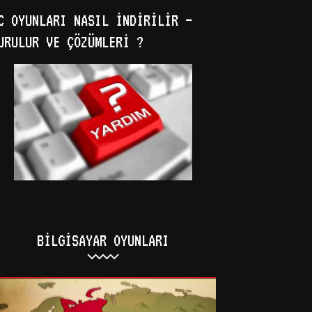
C OYUNLARI NASIL İNDIRILIR –
URULUR VE ÇÖZÜMLERI ?
BILGISAYAR OYUNLARI