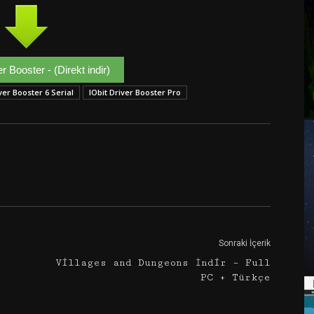
er Booster - (Direkt indir)
ver Booster 6 Serial
IObit Driver Booster Pro
Google+
Email
Sonraki İçerik
Villages and Dungeons İndir – Full
PC + Türkçe