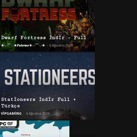
Dwarf Fortress İndir – Full
★·.·´¯`·.·★𝑷𝒂𝒍𝒆𝒓𝒎𝒐★·.·´¯`·.·★
-
6 Ağustos 2026
Stationeers İndir Full +
Türkçe
VİPGAMİNG
-
6 Ağustos 2026