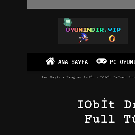
Oyun
İndir
Vip
–
Program
İndir
Full
ANA SAYFA
PC OYUN
PC
Ve
Android
Ana Sayfa
Program İndir
IObit Driver Boo
Apk
IObit D
Full T