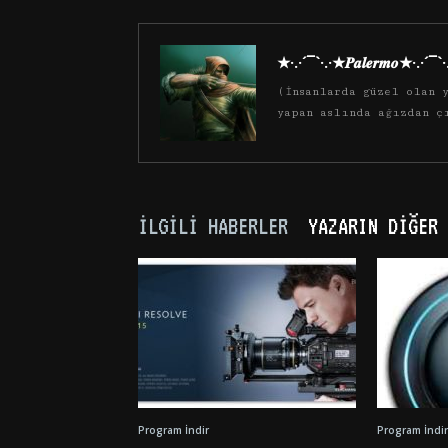
★·.·´¯`·.·★𝑷𝒂𝒍𝒆𝒓𝒎𝒐★·.·´¯`
(İnsanlarda güzel olan y
yapan aslında ağızdan ç
İLGILI HABERLER
YAZARIN DIĞER 
Program İndir
Program İndir