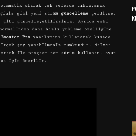
 otomatik olarak tek seferde tıklayarak
P
iğiniz gibi yeni sürü
m güncelleme
geldiyse,
K
z gibi güncelleyebilirsiniz. Ayrıca eski
normalinden daha hızlı yükleme özelliğine
 Booster Pro
yazılımını kullanarak kısaca
birçok şey yapabilmeniz mümkündür. driver
 crack ile program tam sürüm kullanın. oyun
nsı için önerilir.