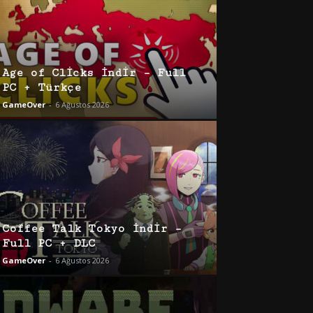
Age of Clicks İndir – Full
PC + Türkçe
GameOver
-
6 Ağustos 2026
Coffee Talk Tokyo İndir –
Full PC + DLC
GameOver
-
6 Ağustos 2026