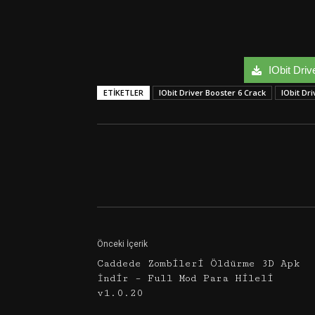
IObit Driv
ETIKETLER
IObit Driver Booster 6 Crack
IObit Dri
Facebook
Twitter
Önceki İçerik
Caddede Zombileri Öldürme 3D Apk
İndir – Full Mod Para Hileli
v1.0.20