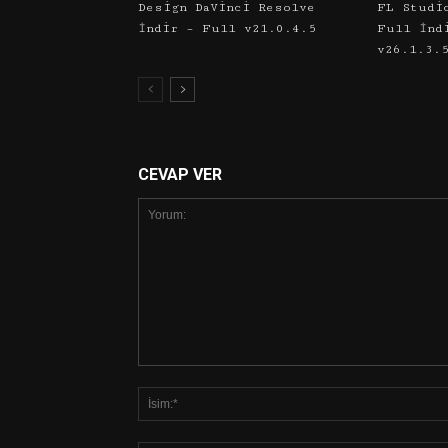
Design DaVinci Resolve
FL Studi
İndir – Full v21.0.4.5
Full İnd
v26.1.3.
CEVAP VER