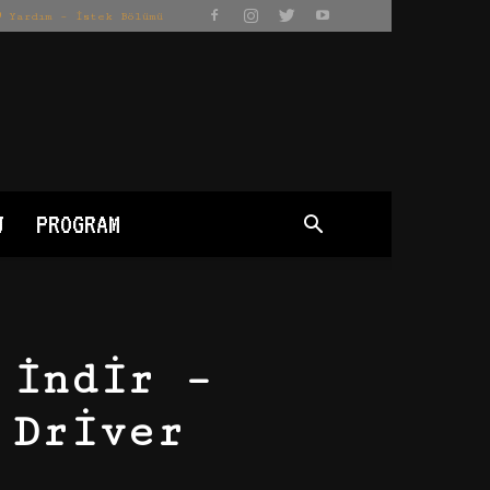
Yardım – İstek Bölümü
J
PROGRAM
 İndir –
 Driver