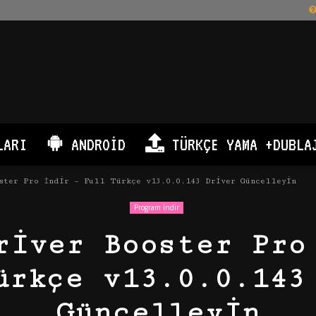
LARI
ANDROID
TÜRKÇE YAMA +DUBLA
ster Pro İndir – Full Türkçe v13.0.0.143 Driver Güncelleyin
Program İndir
river Booster Pro
ürkçe v13.0.0.143
Güncelleyin