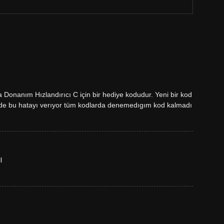
nanım Hızlandırıcı C için bir hediye kodudur. Yeni bir kod
ende bu hatayı verıyor tüm kodlarda denemedıgım kod kalmadı
l