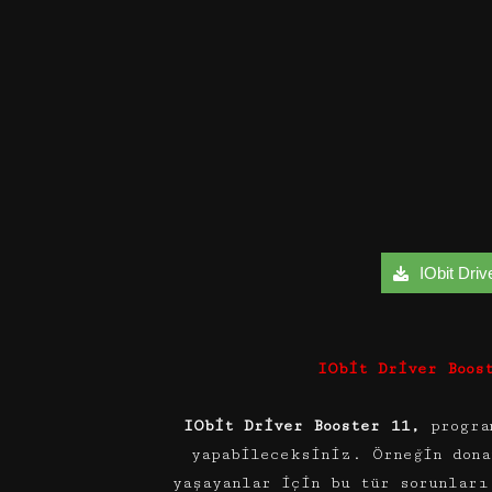
IObit Driv
IObit Driver Boos
IObit Driver Booster 11,
progra
yapabileceksiniz. Örneğin dona
yaşayanlar için bu tür sorunları