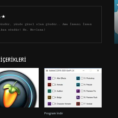
·.·★
üzdür, yüzde güzel olan gözdür.. Ama insanı insan
ıkan sözdür! Hz. Mevlana)
İÇERIKLERI
Program İndir