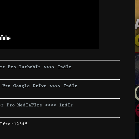
er Pro Turbobit <<<< İndir
 Pro Google Drive <<<< İndir
er Pro MediaFire <<<< İndir
ifre:12345