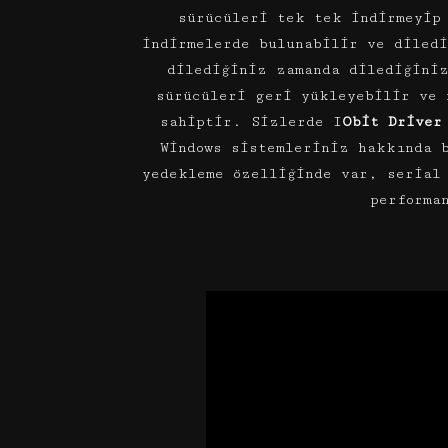
sürücüleri tek tek indirmeyip
indirmelerde bulunabilir ve diled
dilediğiniz zamanda dilediğini
sürücüleri geri yükleyebilir ve 
sahiptir. Sizlerde I
Obit Driver
Windows sistemleriniz hakkında 
yedekleme özelliğinde var, serial
performa