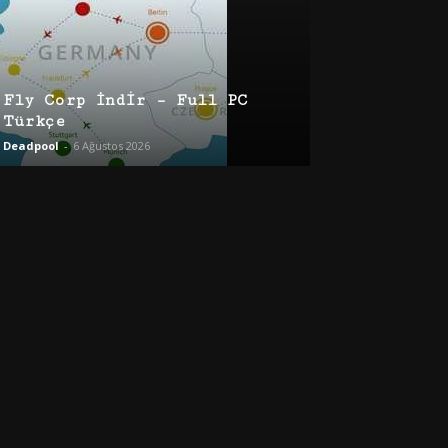
Fly Corp İndir – Full PC
Türkçe
Deadpool
-
6 Ağustos 2026