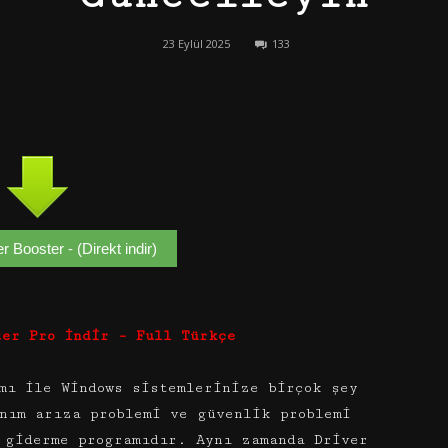
23 Eylül 2025
133
er Booster - (Direkt indir)
ter Pro İndir – Full Türkçe
mı ile Windows sistemlerinize birçok şey
nım arıza problemi ve güvenlik problemi
 giderme programıdır. Aynı zamanda Driver