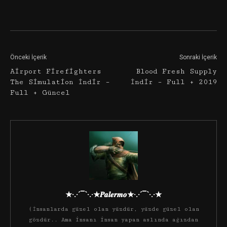
Facebook
Twitter
Google+
Önceki İçerik
Sonraki İçerik
Airport Firefighters
Blood Fresh Supply
The Simulation İndir –
İndir – Full + 2019
Full + Güncel
★·.·´¯`·.·★𝑷𝒂𝒍𝒆𝒓𝒎𝒐★·.·´¯`·.·★
(İnsanlarda güzel olan yüzdür, yüzde güzel olan
gözdür.. Ama insanı insan yapan aslında ağızdan