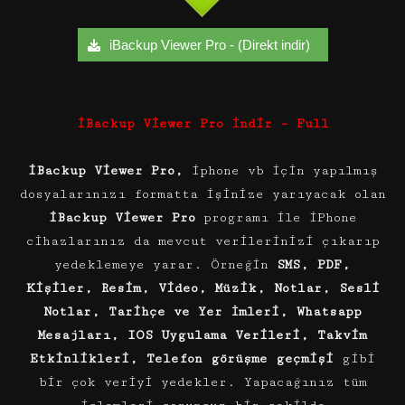
iBackup Viewer Pro - (Direkt indir)
iBackup Viewer Pro İndir – Full
iBackup Viewer Pro,
iphone vb için yapılmış
dosyalarınızı formatta işinize yarıyacak olan
iBackup Viewer Pro
programı ile iPhone
cihazlarınız da mevcut verilerinizi çıkarıp
yedeklemeye yarar. Örneğin
SMS, PDF,
Kişiler, Resim, Video, Müzik, Notlar, Sesli
Notlar, Tarihçe ve Yer İmleri, Whatsapp
Mesajları, IOS Uygulama Verileri, Takvim
Etkinlikleri, Telefon görüşme geçmişi
gibi
bir çok veriyi yedekler. Yapacağınız tüm