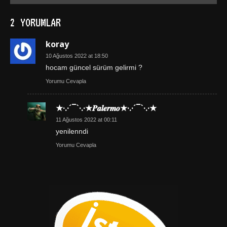
2 YORUMLAR
koray
10 Ağustos 2022 at 18:50
hocam güncel sürüm gelirmi ?
Yorumu Cevapla
★·.·´¯`·.·★𝑷𝒂𝒍𝒆𝒓𝒎𝒐★·.·´¯`·.·★
11 Ağustos 2022 at 00:11
yenilenndi
Yorumu Cevapla