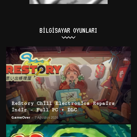
BILGISAYAR OYUNLARI
ReStory Chill Electronics Repairs
İndir – Full PC + DLC
GameOver
-
7 Ağustos 2026