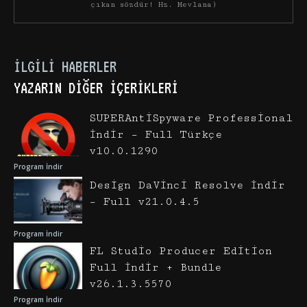
çıkan sözdür! Hz. Mevlana)
İLGILI HABERLER
YAZARIN DIĞER İÇERIKLERI
SUPERAntiSpyware Professional
İndir – Full Türkçe
v10.0.1290
Program İndir
Design DaVinci Resolve İndir
– Full v21.0.4.5
Program İndir
FL Studio Producer Edition
Full İndir + Bundle
v26.1.3.5570
Program İndir