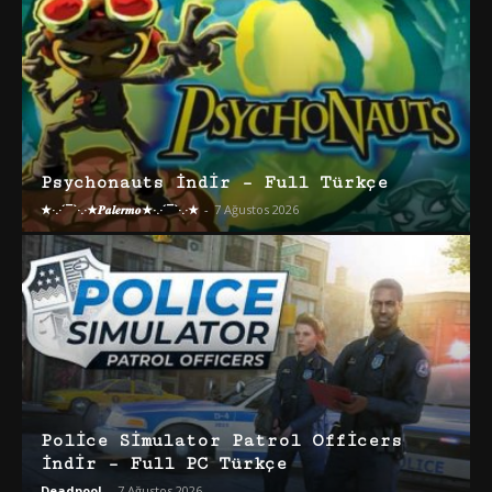
Psychonauts İndir – Full Türkçe
★·.·´¯`·.·★𝑷𝒂𝒍𝒆𝒓𝒎𝒐★·.·´¯`·.·★
-
7 Ağustos 2026
Police Simulator Patrol Officers
İndir – Full PC Türkçe
Deadpool
-
7 Ağustos 2026