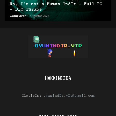
No, I’m not a Human İndir – Full PC
+ DLC Türkçe
GameOver
-
7 Ağustos 2026
HAKKIMIZDA
İletişim:
oyunindir.vip@gmail.com