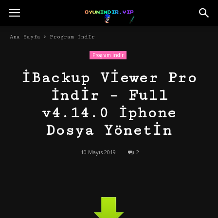
Ana Sayfa
Program İndir
Program İndir
iBackup Viewer Pro
İndir – Full
v4.14.0 İphone
Dosya Yönetin
10 Mayıs 2019
2