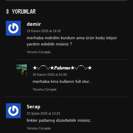
8 YORUMLAR
demir
19 Kasım 2025 at 16:32
merhaba indirdim kurdum ama ürün kodu istiyor
yardım edebilir misiniz ?
Yorumu Cevapla
★·.·´¯`·.·★𝑷𝒂𝒍𝒆𝒓𝒎𝒐★·.·´¯`·.·★
20 Kasım 2025 at 01:00
merhaba kms kullanın full olur..
Yorumu Cevapla
Serap
22 Şubat 2025 at 13:23
linkler patlamış düzeltebilir misiniz.
Yorumu Cevapla