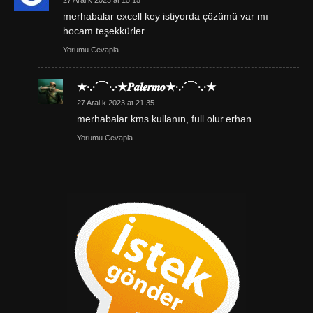
27 Aralık 2023 at 15:15
merhabalar excell key istiyorda çözümü var mı
hocam teşekkürler
Yorumu Cevapla
★·.·´¯`·.·★𝑷𝒂𝒍𝒆𝒓𝒎𝒐★·.·´¯`·.·★
27 Aralık 2023 at 21:35
merhabalar kms kullanın, full olur.erhan
Yorumu Cevapla