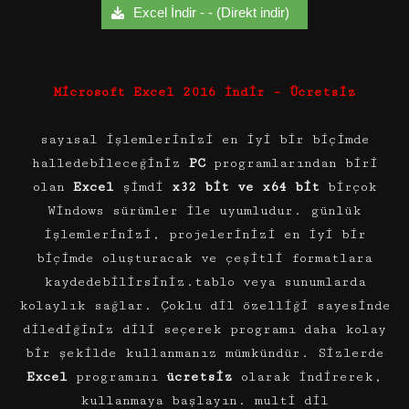
Excel İndir - - (Direkt indir)
Microsoft Excel 2016 İndir – Ücretsiz
sayısal işlemlerinizi en iyi bir biçimde
halledebileceğiniz
PC
programlarından biri
olan
Excel
şimdi
x32 bit ve x64 bit
birçok
Windows sürümler ile uyumludur. günlük
işlemlerinizi, projelerinizi en iyi bir
biçimde oluşturacak ve çeşitli formatlara
kaydedebilirsiniz.tablo veya sunumlarda
kolaylık sağlar. Çoklu dil özelliği sayesinde
dilediğiniz dili seçerek programı daha kolay
bir şekilde kullanmanız mümkündür. Sizlerde
Excel
programını
ücretsiz
olarak indirerek,
kullanmaya başlayın. multi dil