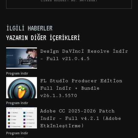
çıkan sözdür! Hz. Mevlana)
İLGILI HABERLER
YAZARIN DIĞER İÇERIKLERI
Design DaVinci Resolve İndir
– Full v21.0.4.5
Program İndir
FL Studio Producer Edition
Full İndir + Bundle
v26.1.3.5570
Program İndir
Adobe CC 2025-2026 Patch
İndir – Full v4.2.1 (Adobe
Etkinleştirme)
Program İndir