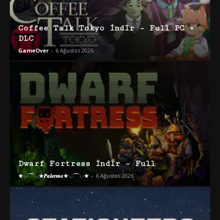
Coffee Talk Tokyo İndir – Full PC +
DLC
GameOver
-
6 Ağustos 2026
Dwarf Fortress İndir – Full
★·.·´¯`·.·★𝑷𝒂𝒍𝒆𝒓𝒎𝒐★·.·´¯`·.·★
-
6 Ağustos 2026