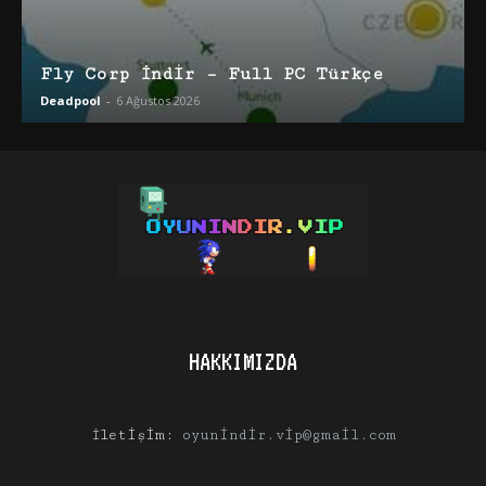
Fly Corp İndir – Full PC Türkçe
Deadpool
-
6 Ağustos 2026
HAKKIMIZDA
İletişim:
oyunindir.vip@gmail.com