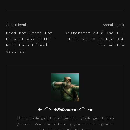
Önceki İçerik
Sonraki İçerik
Need For Speed Hot
Restorator 2018 İndir –
Pursuit Apk İndir –
Full v3.90 Türkçe DLL
Full Para Hilesi
Exe editle
v2.0.28
★·.·´¯`·.·★𝑷𝒂𝒍𝒆𝒓𝒎𝒐★·.·´¯`·.·★
(İnsanlarda güzel olan yüzdür, yüzde güzel olan
gözdür.. Ama insanı insan yapan aslında ağızdan