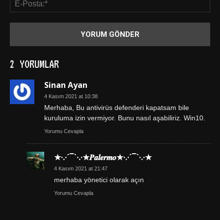
2 YORUMLAR
Sinan Ayan
4 Kasım 2021 at 10:38
Merhaba, Bu antivirüs defenderi kapatsam bile
kuruluma izin vermiyor. Bunu nasıl aşabiliriz. Win10.
Yorumu Cevapla
★·.·´¯`·.·★𝑷𝒂𝒍𝒆𝒓𝒎𝒐★·.·´¯`·.·★
4 Kasım 2021 at 21:47
merhaba yönetici olarak açın
Yorumu Cevapla