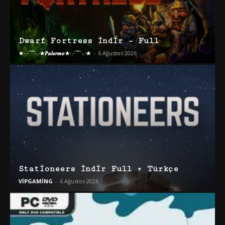
Dwarf Fortress İndir – Full
★·.·´¯`·.·★𝑷𝒂𝒍𝒆𝒓𝒎𝒐★·.·´¯`·.·★
-
6 Ağustos 2026
Stationeers İndir Full + Türkçe
VİPGAMİNG
-
6 Ağustos 2026