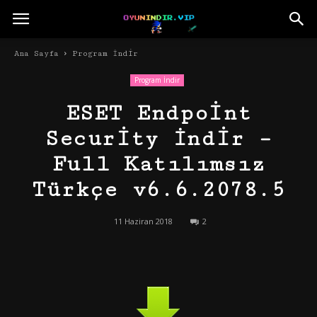
Ana Sayfa
Program İndir
Program İndir
ESET Endpoint
Security İndir –
Full Katılımsız
Türkçe v6.6.2078.5
11 Haziran 2018
2