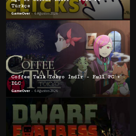
Türkçe
GameOver
-
6 Ağustos 2026
Coffee Talk Tokyo İndir – Full PC +
DLC
GameOver
-
6 Ağustos 2026