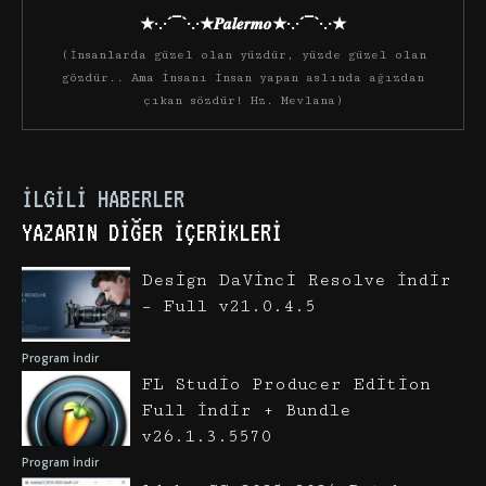
★·.·´¯`·.·★𝑷𝒂𝒍𝒆𝒓𝒎𝒐★·.·´¯`·.·★
(İnsanlarda güzel olan yüzdür, yüzde güzel olan
gözdür.. Ama insanı insan yapan aslında ağızdan
çıkan sözdür! Hz. Mevlana)
İLGILI HABERLER
YAZARIN DIĞER İÇERIKLERI
Design DaVinci Resolve İndir
– Full v21.0.4.5
Program İndir
FL Studio Producer Edition
Full İndir + Bundle
v26.1.3.5570
Program İndir