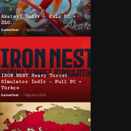
Akatori İndir – Full PC +
DLC
GameOver
-
7 Ağustos 2026
IRON NEST Heavy Turret
Simulator İndir – Full PC +
Türkçe
GameOver
-
7 Ağustos 2026