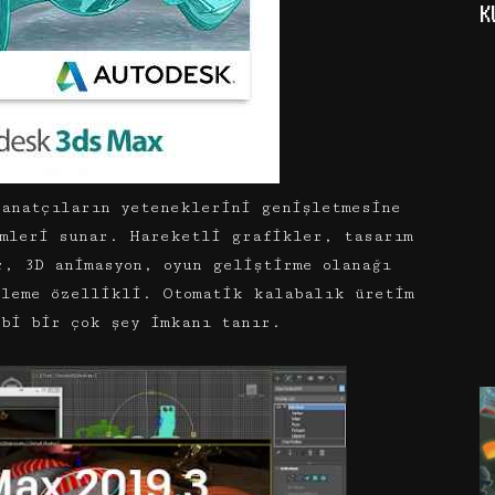
K
anatçıların yeteneklerini genişletmesine
emleri sunar. Hareketli grafikler, tasarım
r, 3D animasyon, oyun geliştirme olanağı
kleme özellikli. Otomatik kalabalık üretim
ibi bir çok şey imkanı tanır.