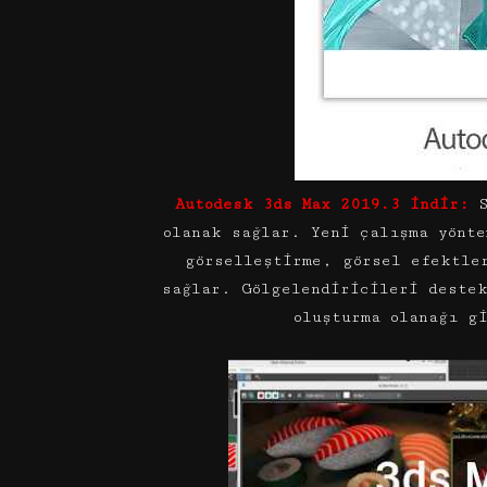
Autodesk 3ds Max 2019.3 indir:
S
olanak sağlar. Yeni çalışma yönt
görselleştirme, görsel efektle
sağlar. Gölgelendiricileri deste
oluşturma olanağı g