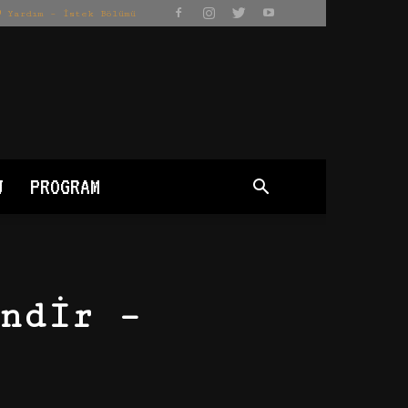
Yardım – İstek Bölümü
J
PROGRAM
ndir –