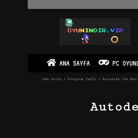
Oyun
İndir
Vip
–
Program
İndir
Full
ANA SAYFA
PC OYUN
PC
Ve
Android
Ana Sayfa
Program İndir
Autodesk 3ds Max
Apk
Autod