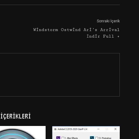
Sonraki İçerik
Windstorm Ostwind Ari’s Arrival
İndir Full +
İÇERIKLERI