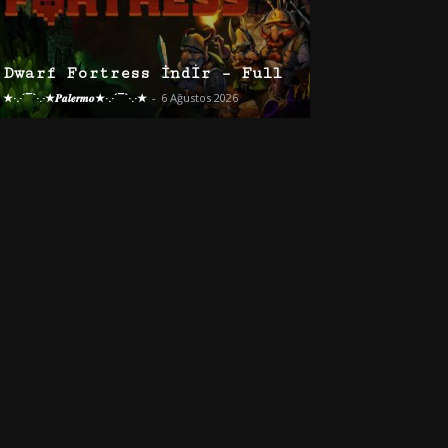
Dwarf Fortress İndir – Full
★·.·´¯`·.·★𝑷𝒂𝒍𝒆𝒓𝒎𝒐★·.·´¯`·.·★
-
6 Ağustos 2026