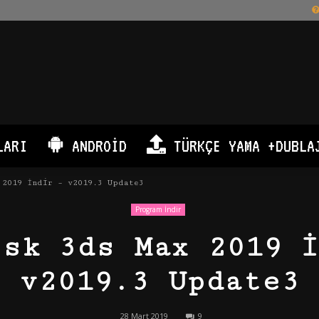
LARI
ANDROID
TÜRKÇE YAMA +DUBLA
 2019 İndir – v2019.3 Update3
Program İndir
esk 3ds Max 2019 İ
v2019.3 Update3
28 Mart 2019
9