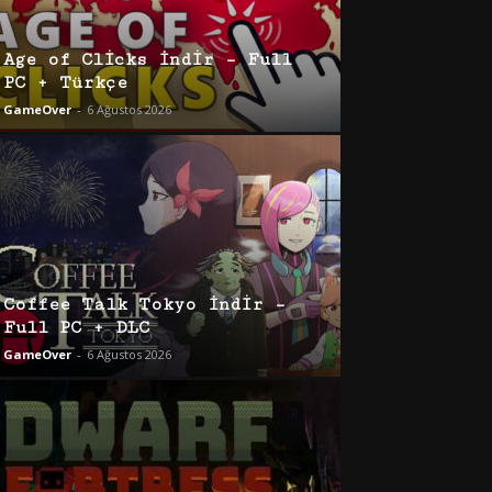
Age of Clicks İndir – Full
PC + Türkçe
GameOver
-
6 Ağustos 2026
Coffee Talk Tokyo İndir –
Full PC + DLC
GameOver
-
6 Ağustos 2026