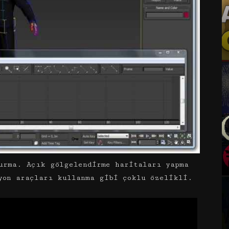
urma. Açık gölgelendirme haritaları yapma
yon araçları kullanma gibi çoklu özelikli.