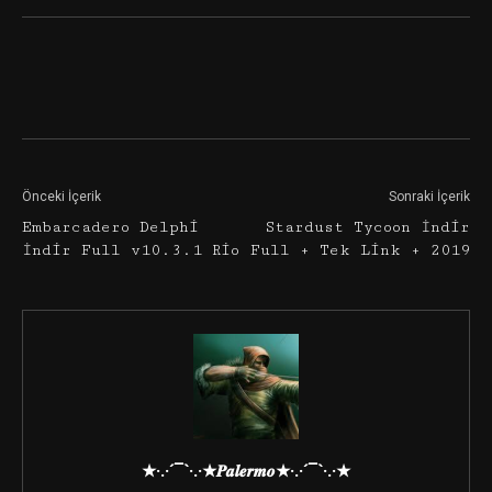
Facebook
Twitter
Google+
Önceki İçerik
Sonraki İçerik
Embarcadero Delphi
Stardust Tycoon İndir
İndir Full v10.3.1 Rio
Full + Tek Link + 2019
★·.·´¯`·.·★𝑷𝒂𝒍𝒆𝒓𝒎𝒐★·.·´¯`·.·★