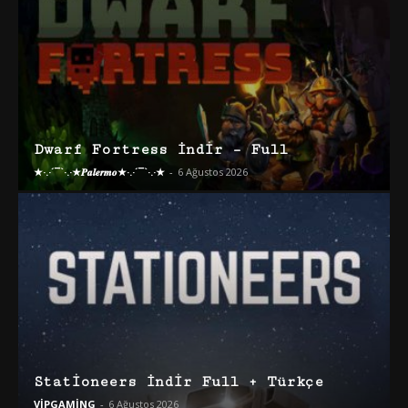
Dwarf Fortress İndir – Full
★·.·´¯`·.·★𝑷𝒂𝒍𝒆𝒓𝒎𝒐★·.·´¯`·.·★
-
6 Ağustos 2026
Stationeers İndir Full + Türkçe
VİPGAMİNG
-
6 Ağustos 2026