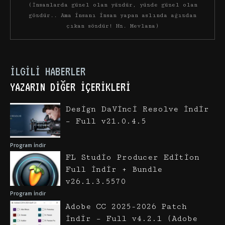
(İnsanlarda güzel olan yüzdür, yüzde güzel olan
gözdür.. Ama insanı insan yapan aslında ağızdan
çıkan sözdür! Hz. Mevlana)
İLGILI HABERLER
YAZARIN DIĞER İÇERIKLERI
Design DaVinci Resolve İndir
– Full v21.0.4.5
Program İndir
FL Studio Producer Edition
Full İndir + Bundle
v26.1.3.5570
Program İndir
Adobe CC 2025-2026 Patch
İndir – Full v4.2.1 (Adobe