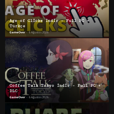
Age of Clicks İndir – Full PC +
Türkçe
GameOver
-
6 Ağustos 2026
Coffee Talk Tokyo İndir – Full PC +
DLC
GameOver
-
6 Ağustos 2026