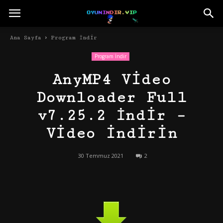
Ana Sayfa
Program İndir
Program İndir
AnyMP4 Video
Downloader Full
v7.25.2 İndir –
Video indirin
30 Temmuz 2021
2