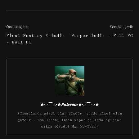
Önceki İçerik
Sonraki İçerik
Final Fantasy 3 İndir
Vesper İndir – Full PC
– Full PC
★·.·´¯`·.·★𝑷𝒂𝒍𝒆𝒓𝒎𝒐★·.·´¯`·.·★
(İnsanlarda güzel olan yüzdür, yüzde güzel olan
gözdür.. Ama insanı insan yapan aslında ağızdan
çıkan sözdür! Hz. Mevlana)