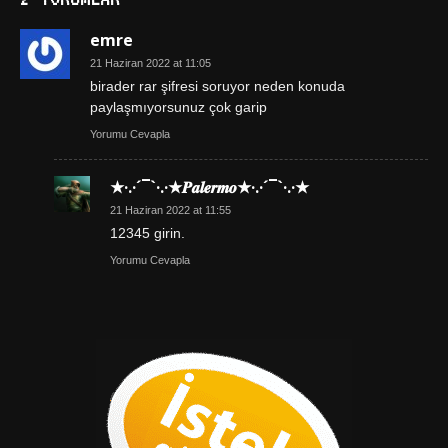
emre
21 Haziran 2022 at 11:05
birader rar şifresi soruyor neden konuda
paylaşmıyorsunuz çok garip
Yorumu Cevapla
★·.·´¯`·.·★𝑷𝒂𝒍𝒆𝒓𝒎𝒐★·.·´¯`·.·★
21 Haziran 2022 at 11:55
12345 girin.
Yorumu Cevapla