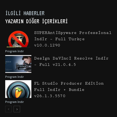
İLGILI HABERLER
YAZARIN DIĞER İÇERIKLERI
SUPERAntiSpyware Professional
İndir – Full Türkçe
v10.0.1290
Program İndir
Design DaVinci Resolve İndir
– Full v21.0.4.5
Program İndir
FL Studio Producer Edition
Full İndir + Bundle
v26.1.3.5570
Program İndir