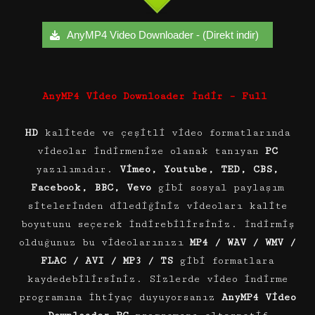
AnyMP4 Video Downloader - (Direkt indir)
AnyMP4 Video Downloader İndir – Full
HD
kalitede ve çeşitli video formatlarında
videolar indirmenize olanak tanıyan
PC
yazılımıdır.
Vimeo, Youtube, TED, CBS,
Facebook, BBC, Vevo
gibi sosyal paylaşım
sitelerinden dilediğiniz videoları kalite
boyutunu seçerek indirebilirsiniz. İndirmiş
olduğunuz bu videolarınızı
MP4 / WAV / WMV /
FLAC / AVI / MP3 / TS
gibi formatlara
kaydedebilirsiniz. Sizlerde video indirme
programına ihtiyaç duyuyorsanız
AnyMP4 Video