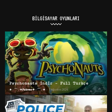
BILGISAYAR OYUNLARI
Psychonauts İndir – Full Türkçe
★·.·´¯`·.·★𝑷𝒂𝒍𝒆𝒓𝒎𝒐★·.·´¯`·.·★
-
7 Ağustos 2026