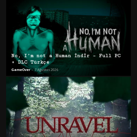
No, I’m not a Human İndir – Full PC
+ DLC Türkçe
GameOver
-
7 Ağustos 2026