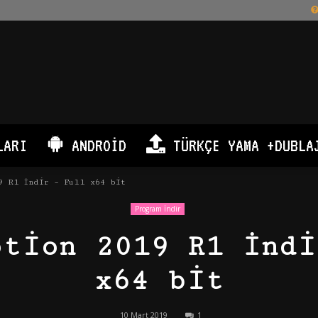
LARI
ANDROID
TÜRKÇE YAMA +DUBLA
9 R1 İndir – Full x64 bit
Program İndir
otion 2019 R1 İndi
x64 bit
10 Mart 2019
1