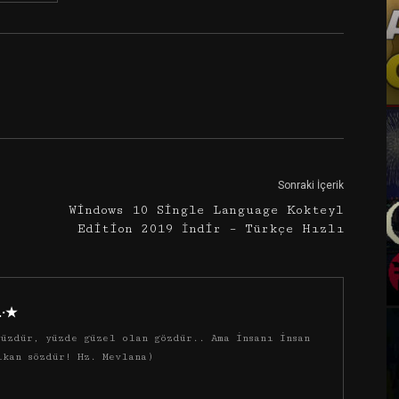
Google+
Email
Sonraki İçerik
Windows 10 Single Language Kokteyl
Edition 2019 İndir – Türkçe Hızlı
·.·★
üzdür, yüzde güzel olan gözdür.. Ama insanı insan
ıkan sözdür! Hz. Mevlana)