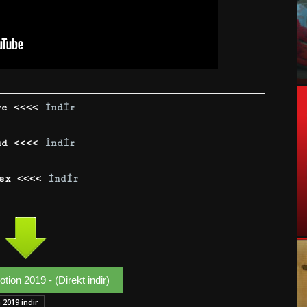
ve <<<<
İndir
ud <<<<
İndir
dex <<<<
İndir
on 2019 - (Direkt indir)
2019 indir