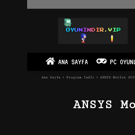
Oyun
İndir
Vip
–
Program
İndir
Full
ANA SAYFA
PC OYUN
PC
Ve
Android
Ana Sayfa
Program İndir
ANSYS Motion 201
Apk
ANSYS M