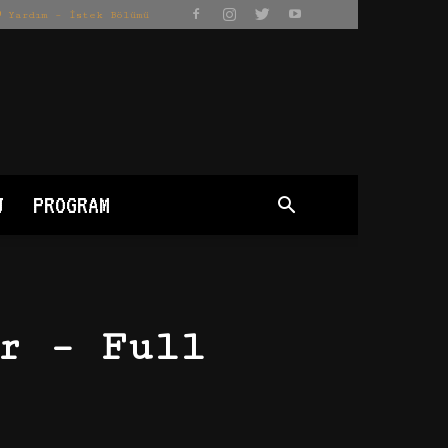
Yardım – İstek Bölümü
J
PROGRAM
r – Full