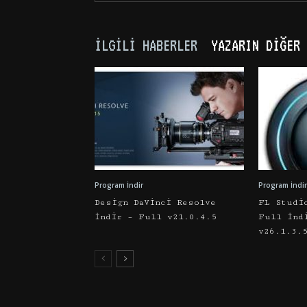
İLGILI HABERLER
YAZARIN DIĞER 
Program İndir
Program İndir
Design DaVinci Resolve
FL Studi
İndir – Full v21.0.4.5
Full İnd
v26.1.3.