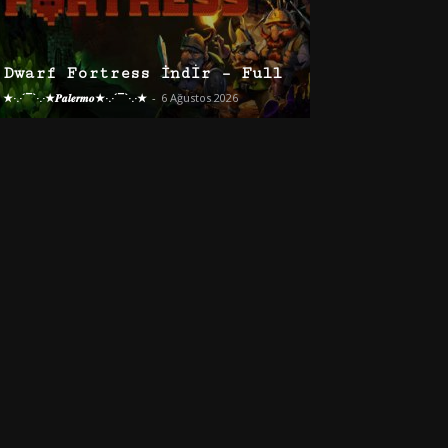
Dwarf Fortress İndir – Full
★·.·´¯`·.·★𝑷𝒂𝒍𝒆𝒓𝒎𝒐★·.·´¯`·.·★
-
6 Ağustos 2026