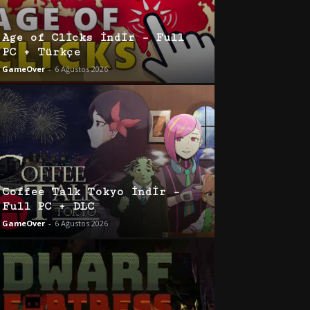
Age of Clicks İndir – Full
PC + Türkçe
GameOver
-
6 Ağustos 2026
Coffee Talk Tokyo İndir –
Full PC + DLC
GameOver
-
6 Ağustos 2026