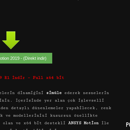
on 2019 - (Direkt indir)
9 R1 İndir – Full x64 bit
elerin dinamiğini
simüle
ederek nesnelerin
iniz. İçerisinde yer alan çok işlevselli
nden detaylı düzenlemeler yapabilecek, renk
ek ve modellerinizi kusursuz özellikte
 olan ve x64 bit destekli
ANSYS Motion
ile
P