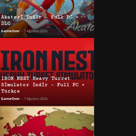
Akatori İndir – Full PC +
DLC
GameOver
-
7 Ağustos 2026
IRON NEST Heavy Turret
Simulator İndir – Full PC +
Türkçe
GameOver
-
7 Ağustos 2026