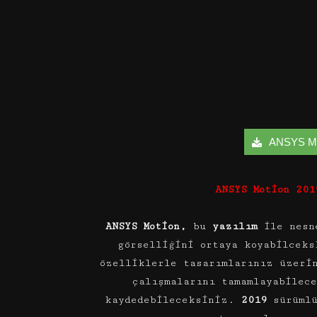
ANSYS Moti
ANSYS Motion 201
ANSYS Motion,
bu
yazılım
ile nesn
görselliğini ortaya koyabilceks
özelliklerle tasarımlarınız üzeri
çalışmalarını tamamlayabilec
kaydedebileceksiniz.
2019
sürümlü