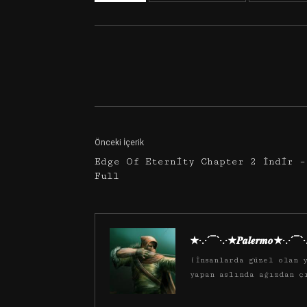
Facebook
Twitter
Önceki İçerik
Edge Of Eternity Chapter 2 İndir –
Full
★·.·´¯`·.·★𝑷𝒂𝒍𝒆𝒓𝒎𝒐★·.·´¯`
(İnsanlarda güzel olan y
yapan aslında ağızdan ç