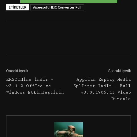
ETIKETLER
Aiseesoft HEIC Converter Full
Facebook
Twitter
Google+
Önceki İçerik
Sonraki İçerik
KMSOffline İndir –
Applian Replay Media
v2.1.2 Office ve
Splitter İndir – Full
Windows Etkinleştirin
v3.0.1905.13 Video
Düzenle