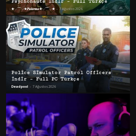
Psychonauts İndir – Full Türkçe
★·.·´¯`·.·★𝑷𝒂𝒍𝒆𝒓𝒎𝒐★·.·´¯`·.·★
-
7 Ağustos 2026
Police Simulator Patrol Officers
İndir – Full PC Türkçe
Deadpool
-
7 Ağustos 2026