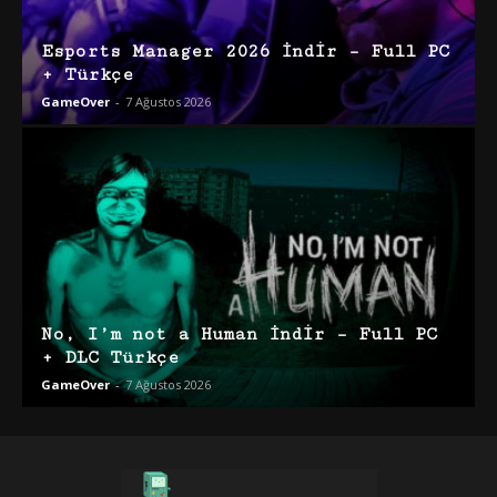
Esports Manager 2026 İndir – Full PC
+ Türkçe
GameOver
-
7 Ağustos 2026
No, I’m not a Human İndir – Full PC
+ DLC Türkçe
GameOver
-
7 Ağustos 2026