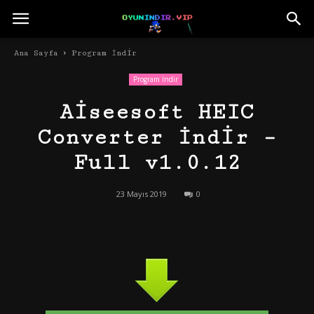
Ana Sayfa
Program İndir
Program İndir
Aiseesoft HEIC
Converter İndir –
Full v1.0.12
23 Mayıs 2019
0