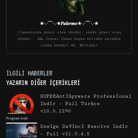
★·.·´¯`·.·★𝑷𝒂𝒍𝒆𝒓𝒎𝒐★·.·´¯`·.·★
(İnsanlarda güzel olan yüzdür, yüzde güzel olan
gözdür.. Ama insanı insan yapan aslında ağızdan
çıkan sözdür! Hz. Mevlana)
İLGILI HABERLER
YAZARIN DIĞER İÇERIKLERI
SUPERAntiSpyware Professional
İndir – Full Türkçe
v10.0.1290
Program İndir
Design DaVinci Resolve İndir
– Full v21.0.4.5