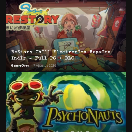
ReStory Chill Electronics Repairs
İndir – Full PC + DLC
GameOver
-
7 Ağustos 2026