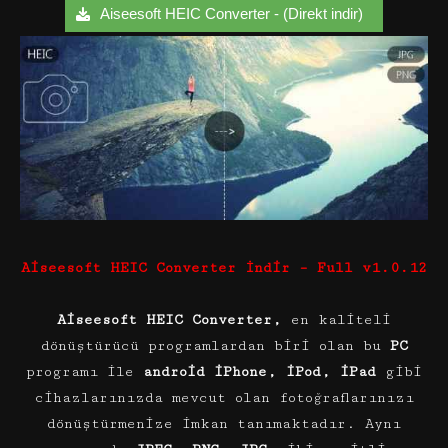
Aiseesoft HEIC Converter - (Direkt indir)
Aiseesoft HEIC Converter İndir – Full v1.0.12
Aiseesoft HEIC Converter,
en kaliteli
dönüştürücü programlardan biri olan bu
PC
programı ile
android iPhone, iPod, iPad
gibi
cihazlarınızda mevcut olan fotoğraflarınızı
dönüştürmenize imkan tanımaktadır. Aynı