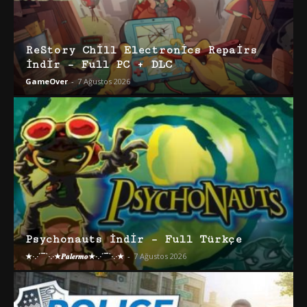
ReStory Chill Electronics Repairs
İndir – Full PC + DLC
GameOver
-
7 Ağustos 2026
Psychonauts İndir – Full Türkçe
★·.·´¯`·.·★𝑷𝒂𝒍𝒆𝒓𝒎𝒐★·.·´¯`·.·★
-
7 Ağustos 2026