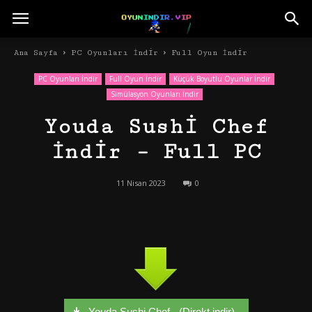
Ana Sayfa
PC Oyunları İndir
Full Oyun İndir
PC Oyunları İndir
Full Oyun İndir
Küçük Boyutlu Oyunlar İndir
Simülasyon Oyunları İndir
Youda Sushi Chef
İndir – Full PC
11 Nisan 2023
0
Youda Sushi Chef - (Direkt indir)