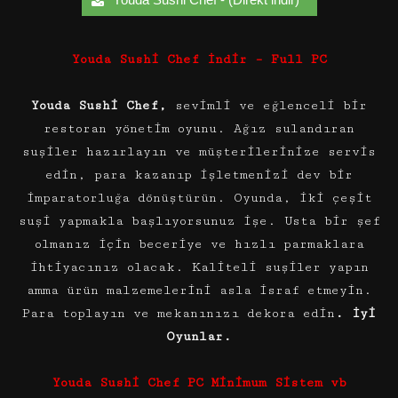
Youda Sushi Chef İndir – Full PC
Youda Sushi Chef,
sevimli ve eğlenceli bir
restoran yönetim oyunu. Ağız sulandıran
suşiler hazırlayın ve müşterilerinize servis
edin, para kazanıp işletmenizi dev bir
imparatorluğa dönüştürün. Oyunda, iki çeşit
suşi yapmakla başlıyorsunuz işe. Usta bir şef
olmanız için beceriye ve hızlı parmaklara
ihtiyacınız olacak. Kaliteli suşiler yapın
amma ürün malzemelerini asla israf etmeyin.
Para toplayın ve mekanınızı dekora edin
. İyi
Oyunlar.
Youda Sushi Chef PC Minimum Sistem vb