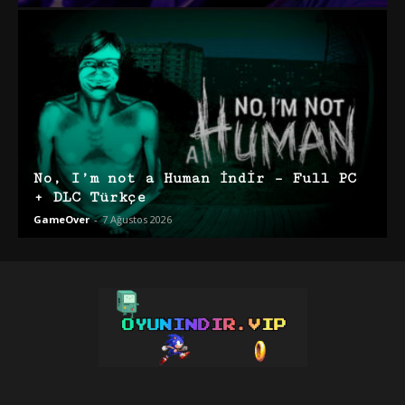
No, I’m not a Human İndir – Full PC
+ DLC Türkçe
GameOver
-
7 Ağustos 2026