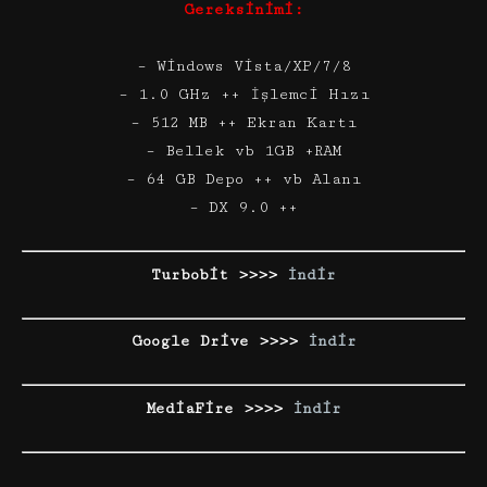
Gereksinimi:
– Windows Vista/XP/7/8
– 1.0 GHz ++ İşlemci Hızı
– 512 MB ++ Ekran Kartı
– Bellek vb 1GB +RAM
– 64 GB Depo ++ vb Alanı
– DX 9.0 ++
Turbobit >>>>
İndir
Google Drive >>>>
İndir
MediaFire >>>>
İndir