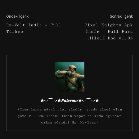
Önceki İçerik
Sonraki İçerik
Re-Volt İndir – Full
Pixel Knights Apk
Türkçe
İndir – Full Para
Hileli Mod v1.08
★·.·´¯`·.·★𝑷𝒂𝒍𝒆𝒓𝒎𝒐★·.·´¯`·.·★
(İnsanlarda güzel olan yüzdür, yüzde güzel olan
gözdür.. Ama insanı insan yapan aslında ağızdan
çıkan sözdür! Hz. Mevlana)