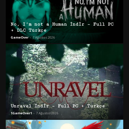
No, I’m not a Human İndir – Full PC
+ DLC Türkçe
GameOver
-
7 Ağustos 2026
Unravel İndir – Full PC + Türkçe
1GameOver1
-
7 Ağustos 2026