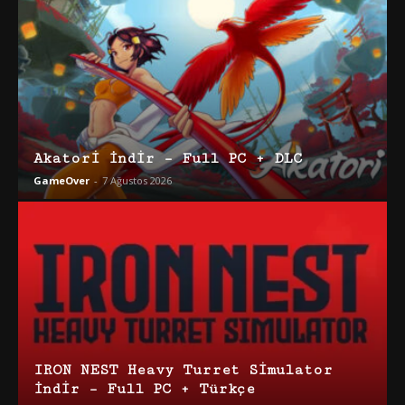
Akatori İndir – Full PC + DLC
GameOver
-
7 Ağustos 2026
IRON NEST Heavy Turret Simulator
İndir – Full PC + Türkçe