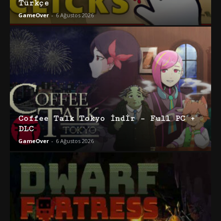
Türkçe
GameOver
-
6 Ağustos 2026
Coffee Talk Tokyo İndir – Full PC +
DLC
GameOver
-
6 Ağustos 2026