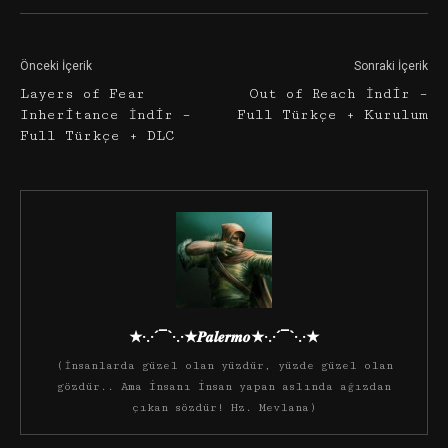
Önceki İçerik
Sonraki İçerik
Layers of Fear
Out of Reach İndir –
Inheritance İndir –
Full Türkçe + Kurulum
Full Türkçe + DLC
★·.·´¯`·.·★𝑷𝒂𝒍𝒆𝒓𝒎𝒐★·.·´¯`·.·★
(İnsanlarda güzel olan yüzdür, yüzde güzel olan
gözdür.. Ama insanı insan yapan aslında ağızdan
çıkan sözdür! Hz. Mevlana)