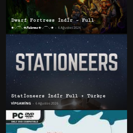
Dwarf Fortress İndir – Full
★·.·´¯`·.·★𝑷𝒂𝒍𝒆𝒓𝒎𝒐★·.·´¯`·.·★
-
6 Ağustos 2026
Stationeers İndir Full + Türkçe
VİPGAMİNG
-
6 Ağustos 2026