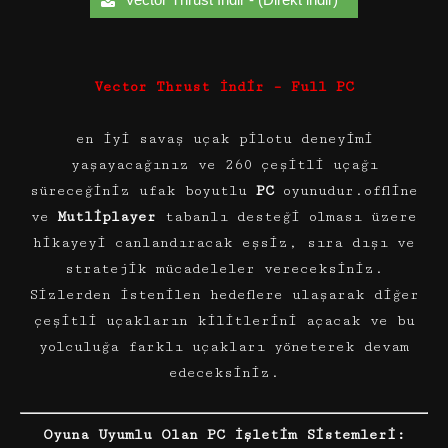
Vector Thrust İndir – Full PC
en iyi savaş uçak pilotu deneyimi
yaşayacağınız ve 260 çeşitli uçağı
süreceğiniz ufak boyutlu
PC
oyunudur.offline
ve
Mutliplayer
tabanlı desteği olması üzere
hikayeyi canlandıracak eşsiz, sıra dışı ve
stratejik mücadeleler vereceksiniz.
Sizlerden istenilen hedeflere ulaşarak diğer
çeşitli uçakların kilitlerini açacak ve bu
yolculuğa farklı uçakları yöneterek devam
edeceksiniz.
Oyuna Uyumlu Olan PC İşletim Sistemleri: