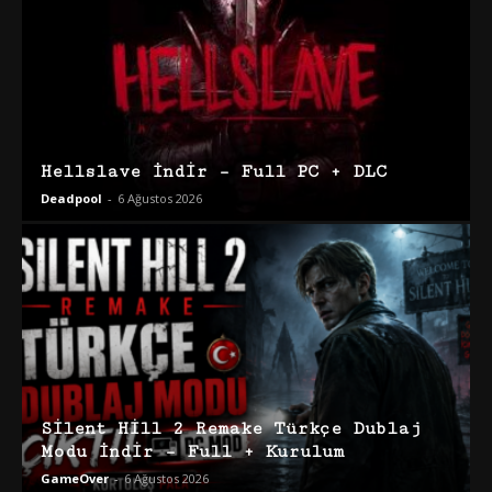
Hellslave İndir – Full PC + DLC
Deadpool
-
6 Ağustos 2026
Silent Hill 2 Remake Türkçe Dublaj
Modu İndir – Full + Kurulum
GameOver
-
6 Ağustos 2026