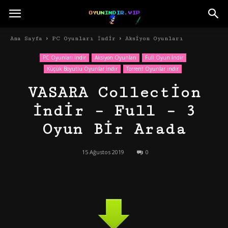
Ana Sayfa
PC Oyunları İndir
Aksiyon Oyunları
PC Oyunları İndir
Aksiyon Oyunları
Full Oyun İndir
Küçük Boyutlu Oyunlar İndir
Torrent Oyunlar indir
VASARA Collection
İndir – Full – 3
Oyun Bir Arada
15 Ağustos 2019
0