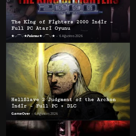
The King of Fighters 2000 İndir –
Full PC Atari Oyunu
★·.·´¯`·.·★𝑷𝒂𝒍𝒆𝒓𝒎𝒐★·.·´¯`·.·★
-
6 Ağustos 2026
HellSlave 2 Judgment of the Archon
İndir – Full PC + DLC
GameOver
-
6 Ağustos 2026