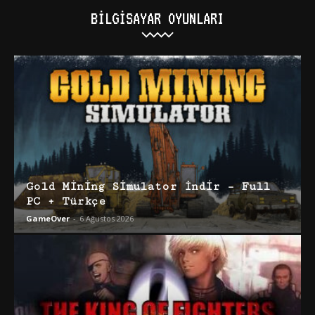
BILGISAYAR OYUNLARI
Gold Mining Simulator İndir – Full
PC + Türkçe
GameOver
-
6 Ağustos 2026