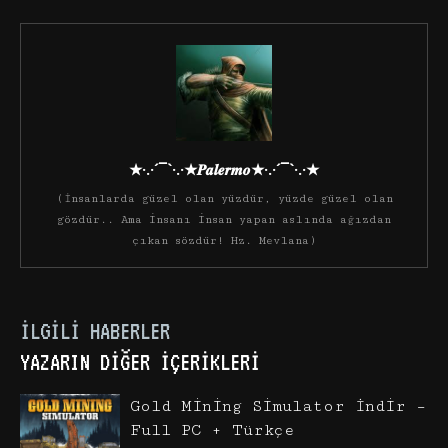
★·.·´¯`·.·★𝑷𝒂𝒍𝒆𝒓𝒎𝒐★·.·´¯`·.·★
(İnsanlarda güzel olan yüzdür, yüzde güzel olan
gözdür.. Ama insanı insan yapan aslında ağızdan
çıkan sözdür! Hz. Mevlana)
İLGILI HABERLER
YAZARIN DIĞER İÇERIKLERI
Gold Mining Simulator İndir –
Full PC + Türkçe