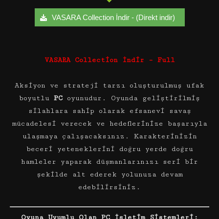
VASARA Collection İndir - (Direkt indir)
VASARA Collection İndir – Full
Aksiyon ve strateji tarzı oluşturulmuş ufak
boyutlu
PC
oyunudur. Oyunda geliştirilmiş
silahlara sahip olarak efsanevi savaş
mücadelesi verecek ve hedeflerinize başarıyla
ulaşmaya çalışacaksınız. Karakterinizin
beceri yeteneklerini doğru yerde doğru
hamleler yaparak düşmanlarınızı seri bir
şekilde alt ederek yolunuza devam
edebilirsiniz.
Oyuna Uyumlu Olan PC İşletim Sistemleri: