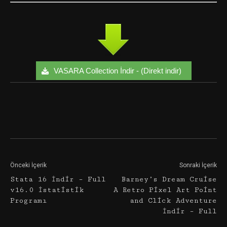
VASARA Collection İndir - (Direkt indir)
Facebook
Twitter
Google+
Önceki İçerik
Sonraki İçerik
Stata 16 İndir – Full
Barney’s Dream Cruise
v16.0 İstatistik
A Retro Pixel Art Point
Programı
and Click Adventure
İndir – Full