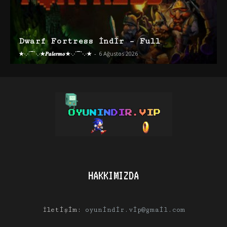
Dwarf Fortress İndir – Full
★·.·´¯`·.·★𝑷𝒂𝒍𝒆𝒓𝒎𝒐★·.·´¯`·.·★
-
6 Ağustos 2026
HAKKIMIZDA
İletişim:
oyunindir.vip@gmail.com