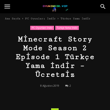
Ana Sayfa
PC Oyunları İndir
Türkçe Yama İndir
PC Oyunları İndir
Türkçe Yama İndir
Minecraft Story
Mode Season 2
Episode 1 Türkçe
Yama İndir –
Ücretsiz
8 Ağustos 2019
2