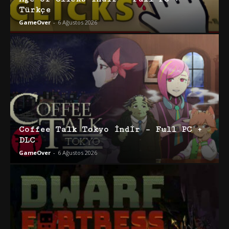
Türkçe
GameOver
-
6 Ağustos 2026
Coffee Talk Tokyo İndir – Full PC +
DLC
GameOver
-
6 Ağustos 2026