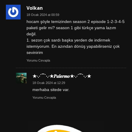
Volkan
18 Ocak 2024 at 00:59
hocam şöyle temizinden season 2 episode 1-2-3-4-5
paketi gelir mi? season 1 gibi türkçe yama lazım
değil.
1. sezon çok sardı başka yerden de indirmek
istemiyorum. En azından dönüş yapabilirseniz çok
sevinirim
Yorumu Cevapla
★·.·´¯`·.·★𝑷𝒂𝒍𝒆𝒓𝒎𝒐★·.·´¯`·.·★
18 Ocak 2024 at 12:29
merhaba sitede var.
Yorumu Cevapla