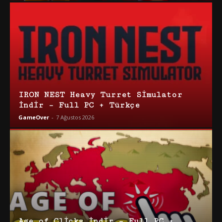
IRON NEST Heavy Turret Simulator
İndir – Full PC + Türkçe
GameOver
-
7 Ağustos 2026
Age of Clicks İndir – Full PC +