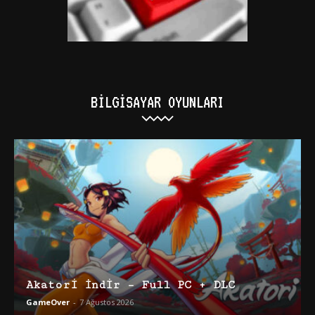
BILGISAYAR OYUNLARI
Akatori İndir – Full PC + DLC
GameOver
-
7 Ağustos 2026